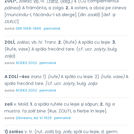
ZOLÍ
,
zolésc,
vb.
IV.
Tranz.
(
Reg.
)
1.
(Cu complementul
pâinea
) A frământa, a zolga.
2.
A osteni, a obosi pe cineva
[muncindu-l, făcându-l să alerge] (din
zoală
) [def. și
DLRLC
]
sursa:
DER 1958-1966
permalink
ZOLÍ,
zolésc,
vb. IV. Tranz.
2.
(Rufe) A spăla cu leșie.
3.
(Rufe, vase) A spăla frecând tare. (cf. ucr.
zolyty,
bulg.
zolja
)
sursa:
NODEX 2002
permalink
A ZOLÍ ~ésc
tranz.
1)
(rufe)
A spăla cu leșie. 2)
(rufe, vase)
A
spăla frecând tare. /cf. ucr.
zolyty,
bulg.
zolja
sursa:
NODEX 2002
permalink
zolì
v. Mold.
1.
a spăla rufele cu leșie și săpun;
2.
fig.
a
mustra:
l’a zolit bine.
[Rus. ZOLITI, a fierbe în leșie].
sursa:
Șăineanu, ed. VI 1929
permalink
1) zolésc
v. tr. (rut.
zoliti,
bg.
zolĭy,
spăl cu leșie, d. germ.