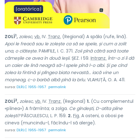
1
ZOLÍ
,
zolesc,
vb.
IV.
Tranz.
(Regional) A spăla (rufe, lină).
Apoi le freacă sau le zolește ca să se spele, și cum a zolit
una, o clătește.
PAMFILE, I. C. 371.
Zoii pînă cătră sară toate
cămeșile ce avea în două leșii.
ȘEZ. I 59.
Intranz.
Într-o zi îi dă
un caier de lină neagră să-l spele pînă l-o albi. Și pe cînd
zolea la fintină și plîngea biata nevastă... iacă vine un
moșneag, c-o barbă albă pînă la brîu.
VLAHUȚĂ, O. A. 411.
sursa:
DLRLC 1955-1957
permalink
2
ZOLÍ
,
zolesc,
vb.
IV.
Tranz.
(Regional)
1.
(Cu complementul
«pîinea») A frămînta; a zolga.
Ce gîndești, D-atîta pîine
zolești?
PĂSCULESCU, L. P. 159.
2.
Fig.
A osteni, a obosi pe
cineva (muncindu-l, făcîndu-l să alerge).
sursa:
DLRLC 1955-1957
permalink