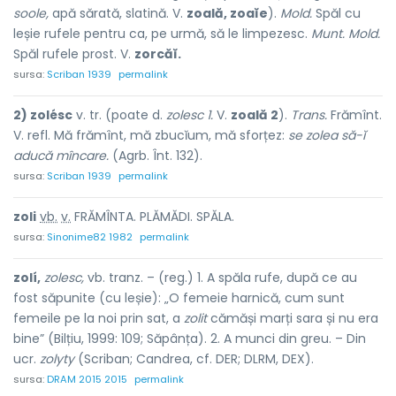
soole,
apă sărată, slatină. V.
zoală, zoaĭe
).
Mold.
Spăl cu
leșie rufele pentru ca, pe urmă, să le limpezesc.
Munt. Mold.
Spăl rufele prost. V.
zorcăĭ.
sursa:
Scriban 1939
permalink
2) zolésc
v. tr. (poate d.
zolesc 1.
V.
zoală 2
).
Trans.
Frămînt.
V. refl. Mă frămînt, mă zbucĭum, mă sforțez:
se zolea să-ĭ
aducă mîncare.
(Agrb. Înt. 132).
sursa:
Scriban 1939
permalink
zol
i
vb.
v.
FRĂMÎNTA. PLĂMĂDI. SPĂLA.
sursa:
Sinonime82 1982
permalink
zolí,
zolesc,
vb. tranz. – (reg.) 1. A spăla rufe, după ce au
fost săpunite (cu leșie): „O femeie harnică, cum sunt
femeile pe la noi prin sat, a
zolit
cămăși marți sara și nu era
bine” (Bilțiu, 1999: 109; Săpânța). 2. A munci din greu. – Din
ucr.
zolyty
(Scriban; Candrea, cf. DER; DLRM, DEX).
sursa:
DRAM 2015 2015
permalink