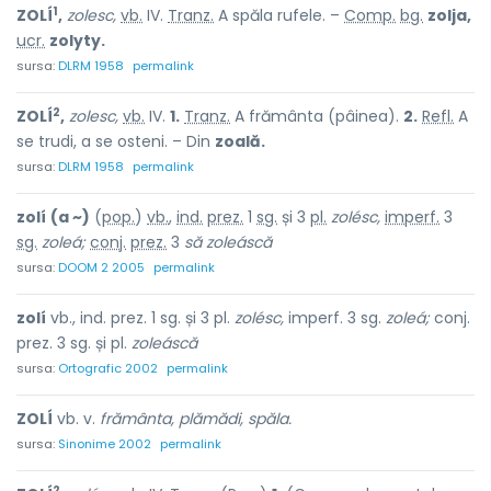
1
ZOLÍ
,
zolesc,
vb.
IV.
Tranz.
A spăla rufele. –
Comp.
bg.
zolja,
ucr.
zolyty.
sursa:
DLRM 1958
permalink
2
ZOLÍ
,
zolesc,
vb.
IV.
1.
Tranz.
A frământa (pâinea).
2.
Refl.
A
se trudi, a se osteni. – Din
zoală.
sursa:
DLRM 1958
permalink
zolí
(a ~)
(
pop.
)
vb.
,
ind.
prez.
1
sg.
și 3
pl.
zolésc,
imperf.
3
sg.
zoleá;
conj.
prez.
3
să zoleáscă
sursa:
DOOM 2 2005
permalink
zolí
vb., ind. prez. 1 sg. și 3 pl.
zolésc,
imperf. 3 sg.
zoleá;
conj.
prez. 3 sg. și pl.
zoleáscă
sursa:
Ortografic 2002
permalink
ZOLÍ
vb. v.
frământa, plămădi, spăla.
sursa:
Sinonime 2002
permalink
2