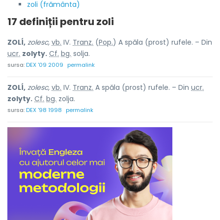
zoli (frământa)
17 definiții pentru
zoli
ZOLÍ,
zolesc,
vb.
IV.
Tranz.
(
Pop.
) A spăla (prost) rufele. – Din
ucr.
zolyty.
Cf.
bg.
solja.
sursa:
DEX '09 2009
permalink
ZOLÍ,
zolesc,
vb.
IV.
Tranz.
A spăla (prost) rufele. – Din
ucr.
zolyty.
Cf.
bg.
zolja.
sursa:
DEX '98 1998
permalink