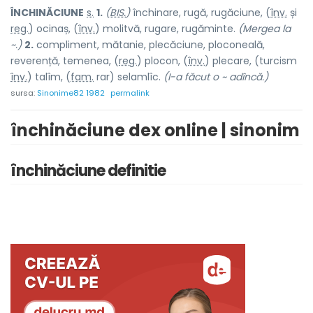
ÎNCHINĂCI
U
NE
s.
1.
(
BIS.
)
închinare, rugă, rugăciune, (
înv.
și
reg.
) ocin
a
ș, (
înv.
) mol
i
tvă, rug
a
re, rugăminte.
(Mergea la
~.)
2.
compliment, mătanie, plecăciune, ploconeală,
reverență, temenea, (
reg.
) ploc
o
n, (
înv.
) plec
a
re, (turcism
înv.
) tal
î
m, (
fam.
rar) selaml
î
c.
(I-a făcut o ~ adîncă.)
sursa:
Sinonime82 1982
permalink
închinăciune dex online | sinonim
închinăciune definitie