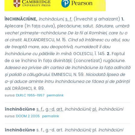
ÎNCHINĂCIÚNE,
închinăciuni,
s. f.
(Învechit și arhaizant)
1.
Aplecare (în fața cuiva), plecăciune; salut.
Sărutare, umbră
veche! primește-nchinăciune De la fii ai Romîniei, care tu o
ai cinstit.
ALEXANDRESCU, M. 15.
Cînd să întâlnesc cu altul, sau
de treaptă mare, sau deopotrivă, numaidecît îi dau
închinăciune cu pălăriile în mînă.
GOLESCU, Î. 145.
2.
Faptul
de a se închina în fața divinității; (concretizat) rugăciune.
Adesea ea privise din cartea de închinăciune la fața adîncită
și palidă a călugărului.
EMINESCU, N. 59.
Niciodată lipsea de
a-și aduce aminte întru închinăciunea ce făcea și de părinții
săi.
DRĂGHICI, R. 89.
sursa:
DLRLC 1955-1957
permalink
închinăciúne
s. f.
,
g.-d.
art.
închinăciúnii;
pl.
închinăciúni
sursa:
DOOM 2 2005
permalink
închinăciúne
s. f., g.-d. art.
închinăciúnii;
pl.
închinăciúni