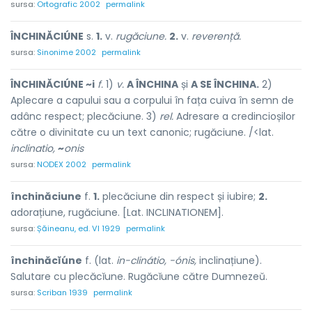
sursa:
Ortografic 2002
permalink
ÎNCHINĂCIÚNE
s.
1.
v.
rugăciune.
2.
v.
reverență.
sursa:
Sinonime 2002
permalink
ÎNCHINĂCIÚNE ~i
f.
1)
v.
A ÎNCHINA
și
A SE ÎNCHINA.
2)
Aplecare a capului sau a corpului în fața cuiva în semn de
adânc respect; plecăciune. 3)
rel.
Adresare a credincioșilor
către o divinitate cu un text canonic; rugăciune. /<lat.
inclinatio,
~
onis
sursa:
NODEX 2002
permalink
închinăciune
f.
1.
plecăciune din respect și iubire;
2.
adorațiune, rugăciune. [Lat. INCLINATIONEM].
sursa:
Șăineanu, ed. VI 1929
permalink
închinăcĭúne
f. (lat.
in-clinátio, -ónis,
inclinațiune).
Salutare cu plecăcĭune. Rugăcĭune către Dumnezeŭ.
sursa:
Scriban 1939
permalink