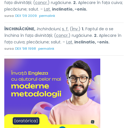
fața divinității; (
concr.
) rugăciune.
2.
Aplecare în fața cuiva;
plecăciune; salut. –
Lat.
inclinatio, -onis.
sursa:
DEX '09 2009
permalink
ÎNCHINĂCIÚNE,
închinăciuni,
s. f.
(
Înv.
)
1.
Faptul de a se
închina în fața divinității; (
concr.
) rugăciune.
2.
Aplecare în
fața cuiva; plecăciune; salut. –
Lat.
inclinatio, -onis.
sursa:
DEX '98 1998
permalink