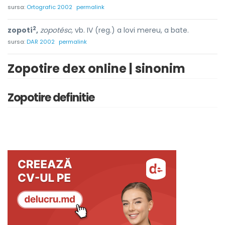
sursa:
Ortografic 2002
permalink
2
zopotí
,
zopotésc,
vb. IV (reg.) a lovi mereu, a bate.
sursa:
DAR 2002
permalink
Zopotire dex online | sinonim
Zopotire definitie