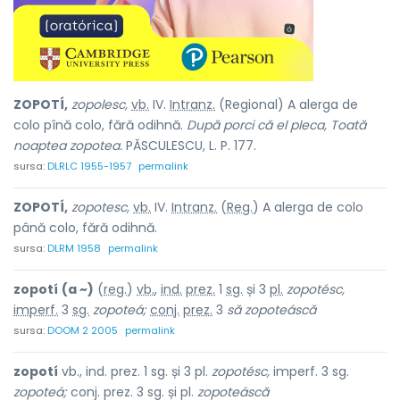
ZOPOTÍ,
zopolesc,
vb.
IV.
Intranz.
(Regional) A alerga de
colo pînă colo, fără odihnă.
După porci că el pleca, Toată
noaptea zopotea.
PĂSCULESCU, L. P. 177.
sursa:
DLRLC 1955-1957
permalink
ZOPOTÍ,
zopotesc,
vb.
IV.
Intranz.
(
Reg.
) A alerga de colo
până colo, fără odihnă.
sursa:
DLRM 1958
permalink
zopotí
(a ~)
(
reg.
)
vb.
,
ind.
prez.
1
sg.
și 3
pl.
zopotésc,
imperf.
3
sg.
zopoteá;
conj.
prez.
3
să zopoteáscă
sursa:
DOOM 2 2005
permalink
zopotí
vb., ind. prez. 1 sg. și 3 pl.
zopotésc,
imperf. 3 sg.
zopoteá;
conj. prez. 3 sg. și pl.
zopoteáscă