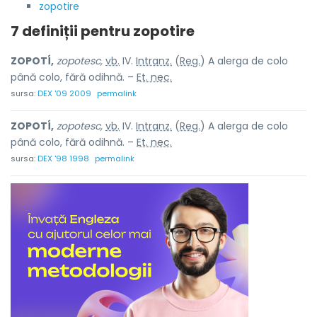
zopotire
7 definiții pentru
zopotire
ZOPOTÍ,
zopotesc,
vb.
IV.
Intranz.
(
Reg.
) A alerga de colo
până colo, fără odihnă. –
Et. nec.
sursa:
DEX '09 2009
permalink
ZOPOTÍ,
zopotesc,
vb.
IV.
Intranz.
(
Reg.
) A alerga de colo
până colo, fără odihnă. –
Et. nec.
sursa:
DEX '98 1998
permalink