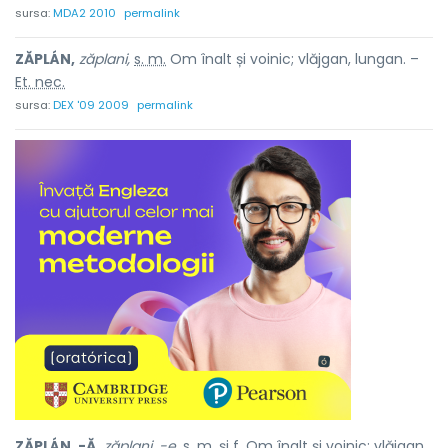
sursa:
MDA2 2010
permalink
ZĂPLÁN,
zăplani,
s. m.
Om înalt și voinic; vlăjgan, lungan. –
Et. nec.
sursa:
DEX '09 2009
permalink
ZĂPLÁN, -Ă,
zăplani, -e,
s. m.
și
f.
Om înalt și voinic; vlăjgan,