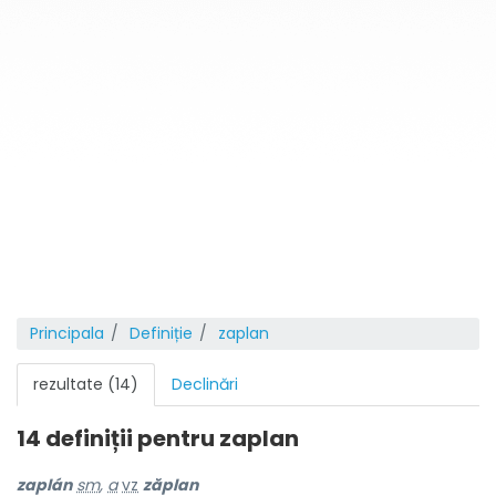
Principala
Definiție
zaplan
rezultate (14)
Declinări
14 definiții pentru
zaplan
zaplán
sm
,
a
vz
zăplan