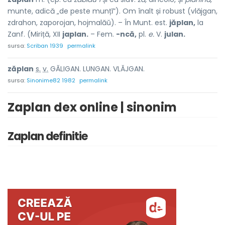
munte, adică „de peste munțĭ”). Om înalt și robust (vlăjgan,
zdrahon, zaporojan, hojmalăŭ). – În Munt. est.
jăplan,
la
Zanf. (Miriță, XII
japlan.
– Fem.
-ncă,
pl.
e.
V.
julan.
sursa:
Scriban 1939
permalink
zăpl
a
n
s.
v.
GĂLIGAN. LUNGAN. VLĂJGAN.
sursa:
Sinonime82 1982
permalink
Zaplan dex online | sinonim
Zaplan definitie