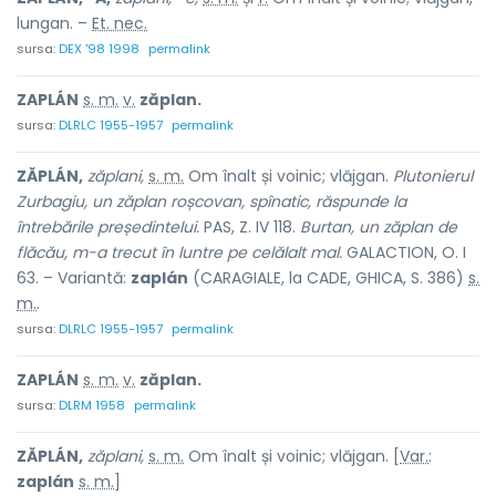
lungan. –
Et. nec.
sursa:
DEX '98 1998
permalink
ZAPLÁN
s. m.
v.
zăplan.
sursa:
DLRLC 1955-1957
permalink
ZĂPLÁN,
zăplani,
s. m.
Om înalt și voinic; vlăjgan.
Plutonierul
Zurbagiu, un zăplan roșcovan, spînatic, răspunde la
întrebările președintelui.
PAS, Z. IV 118.
Burtan, un zăplan de
flăcău, m-a trecut în luntre pe celălalt mal.
GALACTION, O. I
63. – Variantă:
zaplán
(CARAGIALE, la CADE, GHICA, S. 386)
s.
m.
.
sursa:
DLRLC 1955-1957
permalink
ZAPLÁN
s. m.
v.
zăplan.
sursa:
DLRM 1958
permalink
ZĂPLÁN,
zăplani,
s. m.
Om înalt și voinic; vlăjgan. [
Var.
:
zaplán
s. m.
]