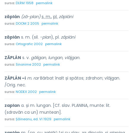
sursa:
DLRM 1958
permalink
zăplán
(ză-plan)
s. m.
,
pl.
zăpláni
sursa:
DOOM 2 2005
permalink
zăplán
s. m. (sil.
-plan
), pl.
zăpláni
sursa:
Ortografic 2002
permalink
ZĂPLÁN
s. v.
găligan, lungan, vlăjgan.
sursa:
Sinonime 2002
permalink
ZĂPLÁN ~i
m. rar
Bărbat înalt și spătos; zdrahon; vlăjgan.
/Orig. nec.
sursa:
NODEX 2002
permalink
zaplan
a. și m. lungan. [Cf. slav. PLANINA, munte: lit.
(sdravăn ca un) muntean].
sursa:
Șăineanu, ed. VI 1929
permalink
zaplán
m. (cp. cu
zablăŭ 1
și cu slav.
za,
dincolo, și
planina,