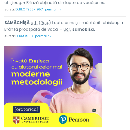
chișleag. ♦ Brînză obținută din lapte de vacă prins.
sursa:
DLRLC 1955-1957
permalink
SĂMĂCHÍȘĂ
s. f.
(
Reg.
) Lapte prins și smântânit; chișleag. ♦
Brânză proaspătă de vacă. –
Ucr.
samokiša.
sursa:
DLRM 1958
permalink