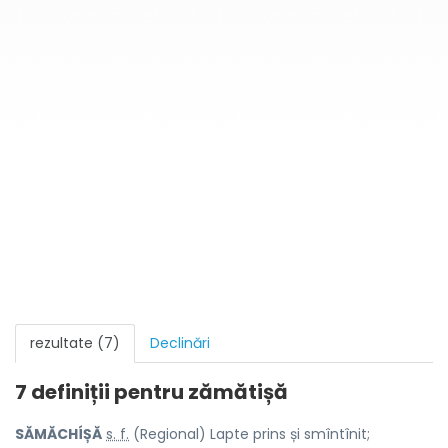
rezultate (7)
Declinări
7 definiții pentru
zămătișă
SĂMĂCHÍȘĂ
s. f.
(Regional) Lapte prins și smîntînit;