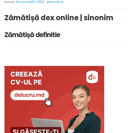
sursa:
Sinonime82 1982
permalink
Zămătișă dex online | sinonim
Zămătișă definitie