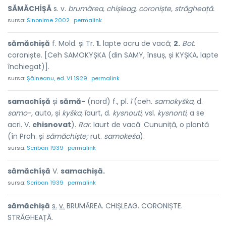
SĂMĂCHÍȘĂ
s. v.
brumărea, chișleag, coroniște, străgheață.
sursa:
Sinonime 2002
permalink
sămăchișă
f. Mold. și Tr.
1.
lapte acru de vacă;
2.
Bot.
coroniște. [Ceh SAMOKYȘKA (din SAMY, însuș, și KYȘKA, lapte
închiegat)].
sursa:
Șăineanu, ed. VI 1929
permalink
samachíșă
și
sămă-
(nord) f., pl.
ĭ
(ceh.
samokyška,
d.
samo-,
auto, și
kyška,
ĭaurt, d.
kysnouti,
vsl.
kysnonti,
a se
acri. V.
chisnovat
).
Rar.
Iaurt de vacă. Cununiță, o plantă
(în Prah. și
sămăchiște;
rut.
samokeša
).
sursa:
Scriban 1939
permalink
sămăchíșă
V.
samachișă.
sursa:
Scriban 1939
permalink
sămăch
i
șă
s.
v.
BRUMĂREA. CHIȘLEAG. CORONIȘTE.
STRĂGHEAȚĂ.