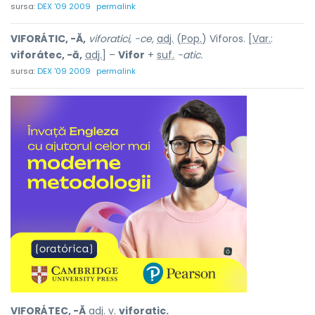
sursa:
DEX '09 2009
permalink
VIFORÁTIC, -Ă,
viforatici, -ce,
adj.
(
Pop.
) Viforos. [
Var.
:
viforátec, -ă,
adj.
] –
Vifor
+
suf.
-atic.
sursa:
DEX '09 2009
permalink
VIFORÁTEC, -Ă
adj.
v.
viforatic.