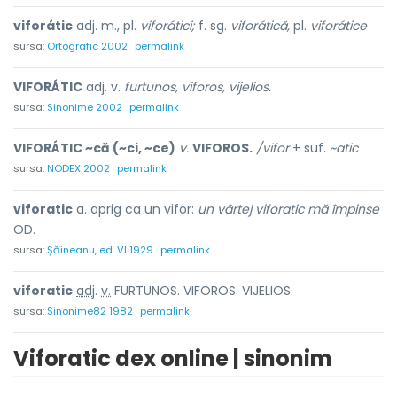
viforátic
adj. m., pl.
viforátici;
f. sg.
viforátică,
pl.
viforátice
sursa:
Ortografic 2002
permalink
VIFORÁTIC
adj. v.
furtunos, viforos, vijelios.
sursa:
Sinonime 2002
permalink
VIFORÁTIC ~că (~ci, ~ce)
v.
VIFOROS.
/vifor
+ suf.
~atic
sursa:
NODEX 2002
permalink
viforatic
a. aprig ca un vifor:
un vârtej viforatic mă împinse
OD.
sursa:
Șăineanu, ed. VI 1929
permalink
vifor
a
tic
adj.
v.
FURTUNOS. VIFOROS. VIJELIOS.
sursa:
Sinonime82 1982
permalink
Viforatic dex online | sinonim