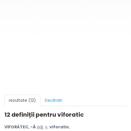
rezultate (12)
Declinări
12 definiții pentru
viforatic
VIFORÁTEC, -Ă
adj.
v.
viforatic.