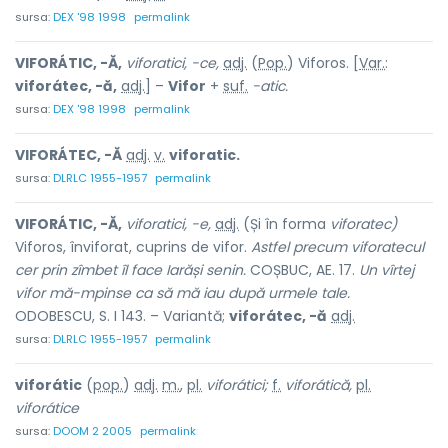
sursa:
DEX '98 1998
permalink
VIFORÁTIC, -Ă,
viforatici, -ce,
adj.
(
Pop.
) Viforos. [
Var.
:
viforátec, -ă,
adj.
] –
Vifor
+
suf.
-atic.
sursa:
DEX '98 1998
permalink
VIFORÁTEC, -Ă
adj.
v.
viforatic.
sursa:
DLRLC 1955-1957
permalink
VIFORÁTIC, -Ă,
viforatici, -e,
adj.
(Și în forma
viforatec)
Viforos, înviforat, cuprins de vifor.
Astfel precum viforatecul
cer prin zîmbet îl face Iarăși senin.
COȘBUC, AE. 17.
Un vîrtej
vifor mă-mpinse ca să mă iau după urmele tale.
ODOBESCU, S. I 143. – Variantă;
viforátec, -ă
adj.
sursa:
DLRLC 1955-1957
permalink
viforátic
(
pop.
)
adj.
m.
,
pl.
viforátici;
f.
viforátică,
pl.
viforátice
sursa:
DOOM 2 2005
permalink