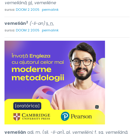
vemeliánă,
pl.
vemeliéne
sursa:
DOOM 2 2005
permalink
2
vemelián
(-li-an)
s. n.
sursa:
DOOM 2 2005
permalink
vemelián
adj. m. (sil.
-li-an
), pl.
vemeliéni;
f. sg.
vemeliánă,