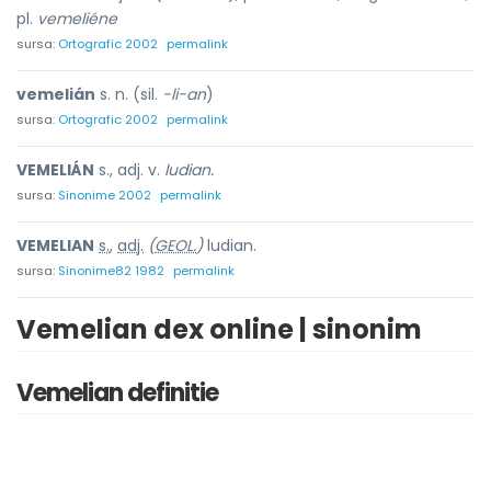
pl.
vemeliéne
sursa:
Ortografic 2002
permalink
vemelián
s. n. (sil.
-li-an
)
sursa:
Ortografic 2002
permalink
VEMELIÁN
s., adj. v.
ludian.
sursa:
Sinonime 2002
permalink
VEMELI
A
N
s.
,
adj.
(
GEOL.
)
ludian.
sursa:
Sinonime82 1982
permalink
Vemelian dex online | sinonim
Vemelian definitie