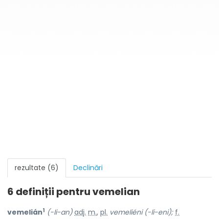
rezultate (6)
Declinări
6 definiții pentru
vemelian
1
vemelián
(-li-an)
adj.
m.
,
pl.
vemeliéni (-li-eni);
f.