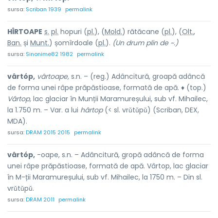
sursa:
Scriban 1939
permalink
HÎRTO
A
PE
s.
pl.
hopuri (
pl.
), (
Mold.
) rătăc
a
ne (
pl.
), (
Olt.
,
Ban.
și
Munt.
) șomîrdo
a
le (
pl.
).
(Un drum plin de ~.)
sursa:
Sinonime82 1982
permalink
vârtóp,
vârtoape,
s.n. – (reg.) Adâncitură, groapă adâncă
de forma unei râpe prăpăstioase, formată de apă. ♦ (top.)
Vârtop,
lac glaciar în Munții Maramureșului, sub vf. Mihailec,
la 1.750 m. – Var. a lui
hârtop
(< sl. vrǔtǔpǔ) (Scriban, DEX,
MDA).
sursa:
DRAM 2015 2015
permalink
vârtóp,
-oape, s.n. – Adâncitură, gropă adâncă de forma
unei râpe prăpăstioase, formată de apă. Vârtop, lac glaciar
în M-ții Maramureșului, sub vf. Mihailec, la 1750 m. – Din sl.
vrǔtǔpǔ.
sursa:
DRAM 2011
permalink