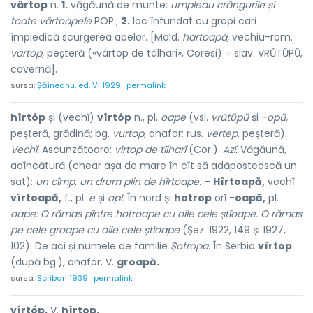
vârtop
n.
1.
văgăună de munte:
umpleau crângurile și
toate vârtoapele
POP.;
2.
loc înfundat cu gropi cari
împiedică scurgerea apelor. [Mold.
hârtoapă,
vechiu-rom.
vârtop,
peșteră («vârtop de tâlhari», Coresi) = slav. VRŬTŬPŬ,
cavernă].
sursa:
Șăineanu, ed. VI 1929
permalink
hîrtóp
și (vechĭ)
vîrtóp
n., pl.
oape
(vsl.
vrŭtŭpŭ
și
-opŭ,
peșteră, grădină; bg.
vurtop,
anafor; rus.
vertep,
peșteră).
Vechĭ.
Ascunzătoare:
vîrtop de tîlharĭ
(Cor.).
Azĭ.
Văgăună,
adîncătură (chear așa de mare în cît să adăpostească un
sat):
un cîmp, un drum plin de hîrtoape.
–
Hîrtoapă,
vechĭ
vîrtoapă,
f., pl.
e
și
opĭ.
În nord și
hotrop
orĭ
-oapă,
pl.
oape:
O rămas pîntre hotroape cu oile cele ștĭoape. O rămas
pe cele groape cu oile cele ștĭoape
(Șez. 1922, 149 și 1927,
102). De aci și numele de familie
Șotropa.
În Serbia
vîrtop
(după bg.), anafor. V.
groapă.
sursa:
Scriban 1939
permalink
vîrtóp,
V.
hîrtop.