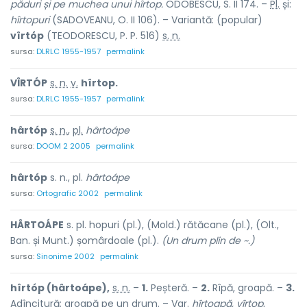
păduri și pe muchea unui hîrtop.
ODOBESCU, S. II 174. –
Pl.
și:
hîrtopuri
(SADOVEANU, O. II 106). – Variantă: (popular)
vîrtóp
(TEODORESCU, P. P. 516)
s. n.
sursa:
DLRLC 1955-1957
permalink
VÎRTÓP
s. n.
v.
hîrtop.
sursa:
DLRLC 1955-1957
permalink
hârtóp
s. n.
,
pl.
hârtoápe
sursa:
DOOM 2 2005
permalink
hârtóp
s. n., pl.
hârtoápe
sursa:
Ortografic 2002
permalink
HÂRTOÁPE
s. pl. hopuri (pl.), (Mold.) rătăcane (pl.), (Olt.,
Ban. și Munt.) șomârdoale (pl.).
(Un drum plin de ~.)
sursa:
Sinonime 2002
permalink
hîrtóp (hârtoápe),
s. n.
–
1.
Peșteră. –
2.
Rîpă, groapă. –
3.
Adîncitură; groapă pe un drum. –
Var.
hîrtoapă, vîrtop,