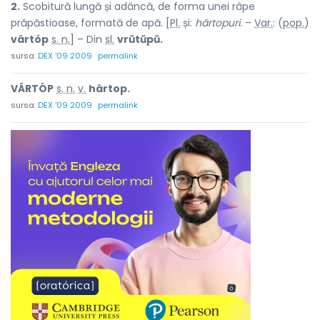
2.
Scobitură lungă și adâncă, de forma unei râpe
prăpăstioase, formată de apă. [
Pl.
și:
hârtopuri.
–
Var.
: (
pop.
)
vârtóp
s. n.
] – Din
sl.
vrŭtŭpŭ.
sursa:
DEX '09 2009
permalink
VÂRTÓP
s. n.
v.
hârtop.
sursa:
DEX '09 2009
permalink