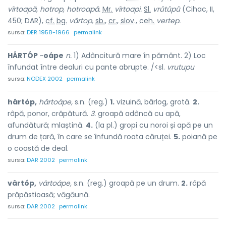
vîrtoapă, hotrop, hotroapă.
Mr.
vîrtoapi.
Sl.
vrŭtŭpŭ
(Cihac, II,
450; DAR),
cf.
bg.
vărtop,
sb.
,
cr.
,
slov
.,
ceh.
vertep.
sursa:
DER 1958-1966
permalink
HÂRTÓP
~
oápe
n.
1) Adâncitură mare în pământ. 2) Loc
înfundat între dealuri cu pante abrupte. /<sl.
vrutupu
sursa:
NODEX 2002
permalink
hârtóp,
hârtoápe,
s.n. (reg.)
1.
vizuină, bârlog, grotă.
2.
râpă, ponor, crăpătură.
3.
groapă adâncă cu apă,
afundătură; mlaștină.
4.
(la pl.) gropi cu noroi și apă pe un
drum de țară, în care se înfundă roata căruței.
5.
poiană pe
o coastă de deal.
sursa:
DAR 2002
permalink
vârtóp,
vârtoápe,
s.n. (reg.) groapă pe un drum.
2.
râpă
prăpăstioasă; văgăună.
sursa:
DAR 2002
permalink