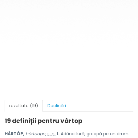
rezultate (19)
Declinări
19 definiții pentru
vârtop
HÂRTÓP,
hârtoape,
s. n.
1.
Adâncitură, groapă pe un drum.