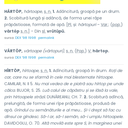
HÂRTÓP,
hârtoape,
s. n.
1.
Adâncitură, groapă pe un drum.
2.
Scobitură lungă și adâncă, de forma unei râpe
prăpăstioase, formată de apă. [
Pl.
și:
hârtopuri
–
Var.
: (
pop.
)
vârtóp
s. n.
] – Din
sl.
vrŭtŭpŭ.
sursa:
DEX '98 1998
permalink
VÂRTÓP,
vârtoape (vârtopuri),
s. n.
(
Pop.
)
V.
hârtop.
sursa:
DEX '98 1998
permalink
HÎRTÓP,
hîrtoape,
s. n.
1.
Adîncitură, groapă în drum.
Roți de
car, care nu se sfarmă în cele mai blestemate hîrtoape.
CAMILAR, N. II 5.
Nu mai vedea de e piatră sau hîrtop pe unde
călca.
BUJOR, S. 25.
Luă calul de căpăstru și se lăsă la vale,
prin hîrtoapele străzii.
DUNĂREANU, CH. 7.
2.
Scobitură adîncă,
prelungită, de forma unei rîpe prăpăstioase, produsă de
apă.
Grindul cu semănăturile e al meu... Și-i drept să fac cu
dînsul ce gîndesc. Să-l ar, să-l semăn, să-i umplu hîrtoapele.
DAVIDOGLU, O. 70.
Altă movilă este spre S, în marginea unei