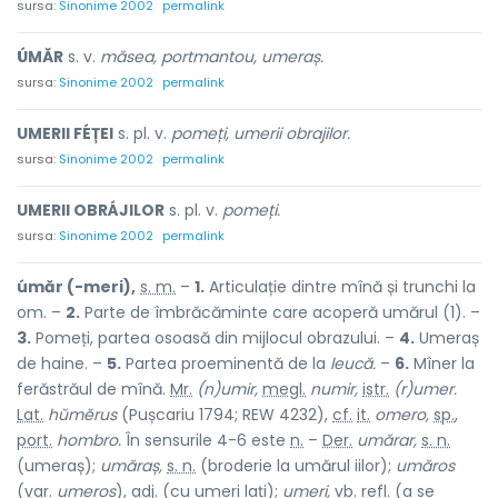
sursa:
Sinonime 2002
permalink
ÚMĂR
s. v.
măsea, portmantou, umeraș.
sursa:
Sinonime 2002
permalink
UMERII FÉȚEI
s. pl. v.
pomeți, umerii obrajilor.
sursa:
Sinonime 2002
permalink
UMERII OBRÁJILOR
s. pl. v.
pomeți.
sursa:
Sinonime 2002
permalink
úmăr (-meri),
s. m.
–
1.
Articulație dintre mînă și trunchi la
om. –
2.
Parte de îmbrăcăminte care acoperă umărul (1). –
3.
Pomeți, partea osoasă din mijlocul obrazului. –
4.
Umeraș
de haine. –
5.
Partea proeminentă de la
leucă.
–
6.
Mîner la
ferăstrăul de mînă.
Mr.
(n)umir,
megl.
numir,
istr.
(r)umer.
Lat.
hŭmĕrus
(Pușcariu 1794; REW 4232),
cf.
it.
omero,
sp.
,
port.
hombro.
În sensurile 4-6 este
n.
–
Der.
umărar,
s. n.
(umeraș);
umăraș,
s. n.
(broderie la umărul iilor);
umăros
(
var.
umeros
),
adj.
(cu umeri lați);
umeri,
vb.
refl.
(a se