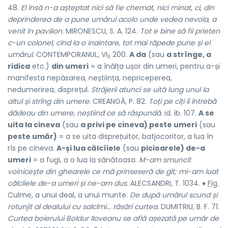
48.
El însă n-a așteptat nici să fie
chemat, nici minat, ci, din
deprinderea de a pune umărul
acolo unde vedea nevoia, a
venit în pavilion.
MIRONESCU, S. A. 124.
Tot e bine să fii prieten
c-un colonel, cînd la o inaintare, tot mai răpede pune și el
umărul.
CONTEMPORANUL, VI
200.
A da
(sau
a strînge, a
II
ridica
etc.)
din umeri
= a înălța ușor din umeri, pentru a-și
manifesta nepăsarea, neștiința, nepriceperea,
nedumerirea, disprețul.
Străjerii atunci se uită lung unul la
altul și strîng din umere.
CREANGĂ, P. 82.
Toți pe cîți îi întrebă
dădeau din umere, neștiind ce să răspundă.
id. ib. 107.
A se
uita la cineva
(sau
a privi pe cineva) peste umeri
(sau
peste umăr)
= a se uita disprețuitor, batjocoritor, a lua în
rîs pe cineva.
A-și lua călcîiele
(sau
picioarele) de-a
umeri
= a fugi, a o lua la sănătoasa.
M-am smuncit
voinicește din ghearele ce mă prinseseră de gît; mi-am luat
călcîiele de-a umeri și ne-am dus.
ALECSANDRI, T. 1034. ♦
Fig.
Culme, a unui deal, a unui munte.
De după umărul scund și
rotunjit al dealului cu salcîmi... răsări curtea.
DUMITRIU, B. F. 71.
Curtea boierului Boldur Iloveanu se află așezată pe umăr de