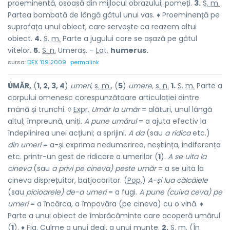
proeminentă, osoasă din mijlocul obrazului; pomeți.
3.
S. m.
Partea bombată de lângă gâtul unui vas. ♦ Proeminență pe
suprafața unui obiect, care servește ca reazem altui
obiect.
4.
S. m.
Parte a jugului care se așază pe gâtul
vitelor.
5.
S. n.
Umeraș. –
Lat.
humerus.
sursa:
DEX '09 2009
permalink
ÚMĂR,
(
1, 2, 3, 4
)
umeri,
s. m.
, (
5
)
umere,
s. n.
1.
S. m.
Parte a
corpului omenesc corespunzătoare articulației dintre
mână și trunchi. ◊
Expr.
Umăr la umăr
= alături, unul lângă
altul; împreună, uniți.
A pune umărul
= a ajuta efectiv la
îndeplinirea unei acțiuni; a sprijini.
A da
(sau
a ridica
etc.)
din umeri
= a-și exprima nedumerirea, neștiința, indiferența
etc. printr-un gest de ridicare a umerilor (
1
).
A se uita la
cineva
(sau
a privi pe cineva) peste umăr
= a se uita la
cineva disprețuitor, batjocoritor. (
Pop.
)
A-și lua călcâiele
(sau
picioarele) de-a umeri
= a fugi.
A pune (cuiva ceva) pe
umeri
= a încărca, a împovăra (pe cineva) cu o vină. ♦
Parte a unui obiect de îmbrăcăminte care acoperă umărul
(
1
). ♦
Fig.
Culme a unui deal, a unui munte.
2.
S. m.
(În