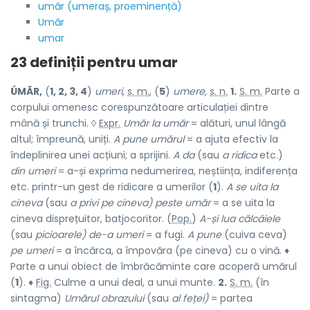
umăr (umeraș, proeminență)
Umăr
umar
23 definiții pentru
umar
ÚMĂR,
(
1, 2, 3, 4
)
umeri,
s. m.
, (
5
)
umere,
s. n.
1.
S. m.
Parte a
corpului omenesc corespunzătoare articulației dintre
mână și trunchi. ◊
Expr.
Umăr la umăr
= alături, unul lângă
altul; împreună, uniți.
A pune umărul
= a ajuta efectiv la
îndeplinirea unei acțiuni; a sprijini.
A da
(sau
a ridica
etc.)
din umeri
= a-și exprima nedumerirea, neștiința, indiferența
etc. printr-un gest de ridicare a umerilor (
1
).
A se uita la
cineva
(sau
a privi pe cineva) peste umăr
= a se uita la
cineva disprețuitor, batjocoritor. (
Pop.
)
A-și lua călcâiele
(sau
picioarele) de-a umeri
= a fugi.
A pune
(cuiva ceva)
pe umeri
= a încărca, a împovăra (pe cineva) cu o vină. ♦
Parte a unui obiect de îmbrăcăminte care acoperă umărul
(
1
). ♦
Fig.
Culme a unui deal, a unui munte.
2.
S. m.
(în
sintagma)
Umărul obrazului
(sau
al feței)
= partea