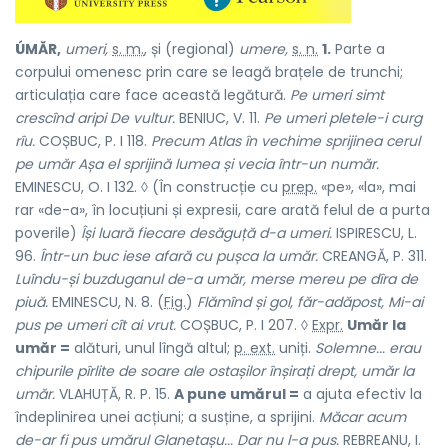
ÚMĂR,
umeri,
s. m.
, și (regional)
umere,
s. n.
1.
Parte a
corpului omenesc prin care se leagă brațele de trunchi;
articulația care face această legătură.
Pe umeri simt
crescînd aripi De vultur.
BENIUC, V. 11.
Pe umeri pletele-i curg
rîu.
COȘBUC, P. I 118.
Precum Atlas în vechime sprijinea cerul
pe umăr Așa el sprijină lumea și vecia într-un număr.
EMINESCU, O. I 132. ◊ (În construcție cu
prep.
«pe», «la», mai
rar «de-a», în locuțiuni și expresii, care arată felul de a purta
poverile)
Își luară fiecare desăguță d-a umeri.
ISPIRESCU, L.
96.
Într-un buc iese afară cu pușca la umăr.
CREANGĂ, P. 311.
Luîndu-și buzduganul de-a umăr, merse mereu pe dîra de
piuă.
EMINESCU, N. 8. (
Fig.
)
Flămînd și gol, făr-adăpost, Mi-ai
pus pe umeri cît ai vrut.
COȘBUC, P. I 207. ◊
Expr.
Umăr la
umăr =
alături, unul lîngă altul;
p. ext.
uniți.
Solemne... erau
chipurile pîrlite de soare ale ostașilor înșirați drept, umăr la
umăr.
VLAHUȚĂ, R. P. 15.
A pune umărul =
a ajuta efectiv la
îndeplinirea unei acțiuni; a susține, a sprijini.
Măcar acum
de-ar fi pus umărul Glanetașu...
Dar nu
l-a pus.
REBREANU, I.