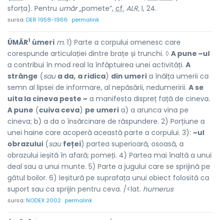
sforța). Pentru
umăr
„pomete”,
cf.
ALR,
I, 24.
sursa:
DER 1958-1966
permalink
1
ÚMĂR
úmeri
m.
1) Parte a corpului omenesc care
corespunde articulației dintre brațe și trunchi. ◊
A pune ~ul
a contribui în mod real la înfăptuirea unei activități.
A
strânge
(
sau
a da,
a ridica
)
din umeri
a înălța umerii ca
semn al lipsei de informare, al nepăsării, nedumeririi.
A se
uita la cineva peste ~
a manifesta dispreț față de cineva.
A pune
(
cuiva ceva
)
pe umeri
a) a arunca vina pe
cineva; b) a da o însărcinare de răspundere. 2) Porțiune a
unei haine care acoperă această parte a corpului. 3):
~ul
obrazului
(
sau
feței
) partea superioară, osoasă, a
obrazului ieșită în afară; pomeți. 4) Partea mai înaltă a unui
deal sau a unui munte. 5) Parte a jugului care se sprijină pe
gâtul boilor. 6) Ieșitură pe suprafața unui obiect folosită ca
suport sau ca sprijin pentru ceva. /<lat.
humerus
sursa:
NODEX 2002
permalink