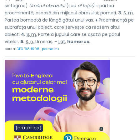
sintagma)
Umărul obrazului
(sau
al feței)
= partea
proeminentă, osoasă din mijlocul obrazului; pomeți.
3.
S. m.
Partea bombată de lângă gâtul unui vas. ♦ Proeminență pe
suprafața unui obiect, care servește ca reazem altui
obiect.
4.
S. m.
Parte a jugului care se așază pe gâtul
vitelor.
5.
S. n.
Umeraș. –
Lat.
humerus.
sursa:
DEX '98 1998
permalink