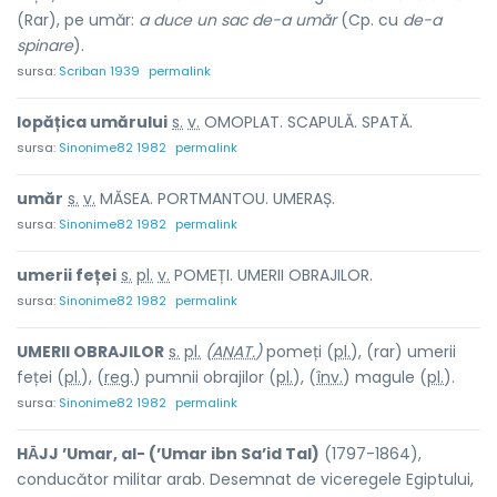
(Rar), pe umăr:
a duce un sac de-a umăr
(Cp. cu
de-a
spinare
).
sursa:
Scriban 1939
permalink
lopățica
u
mărului
s.
v.
OMOPLAT. SCAPULĂ. SPATĂ.
sursa:
Sinonime82 1982
permalink
u
măr
s.
v.
MĂSEA. PORTMANTOU. UMERAȘ.
sursa:
Sinonime82 1982
permalink
umerii f
e
ței
s.
pl.
v.
POMEȚI. UMERII OBRAJILOR.
sursa:
Sinonime82 1982
permalink
UMERII OBR
A
JILOR
s.
pl.
(
ANAT.
)
pomeți (
pl.
), (rar) umerii
feței (
pl.
), (
reg.
) pumnii obr
a
jilor (
pl.
), (
înv.
) m
a
gule (
pl.
).
sursa:
Sinonime82 1982
permalink
HᾹJJ ’Umar, al- (’Umar ibn Sa’id Tal)
(1797-1864),
conducător militar arab. Desemnat de viceregele Egiptului,