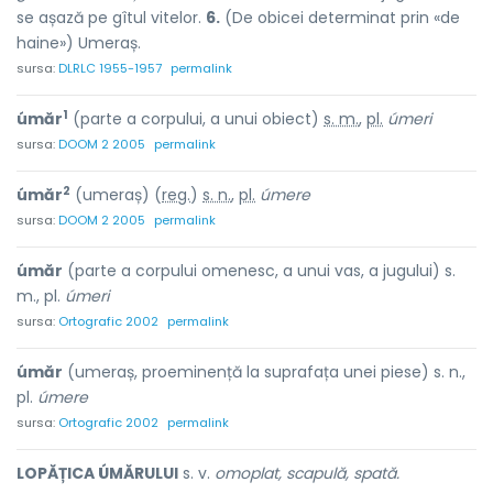
se așază pe gîtul vitelor.
6.
(De obicei determinat prin «de
haine») Umeraș.
sursa:
DLRLC 1955-1957
permalink
1
úmăr
(parte a corpului, a unui obiect)
s. m.
,
pl.
úmeri
sursa:
DOOM 2 2005
permalink
2
úmăr
(umeraș) (
reg.
)
s. n.
,
pl.
úmere
sursa:
DOOM 2 2005
permalink
úmăr
(parte a corpului omenesc, a unui vas, a jugului) s.
m., pl.
úmeri
sursa:
Ortografic 2002
permalink
úmăr
(umeraș, proeminență la suprafața unei piese) s. n.,
pl.
úmere
sursa:
Ortografic 2002
permalink
LOPĂȚICA ÚMĂRULUI
s. v.
omoplat, scapulă, spată.