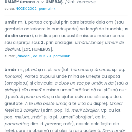
2
ÚMĂR
úmere
n. v.
UMERAȘ.
/<lat.
humerus
sursa:
NODEX 2002
permalink
umăr
m.
1.
partea corpului prin care brațele dela om (sau
gambele anterioare la cuadrupede) se leagă de trunchiu;
a
da din umeri,
a indica prin această mișcare nedumerirea
sau disprețul său;
2.
prin analogie:
umărul lancei;
umerii de
deal
EM. [Lat. HUMERUS].
sursa:
Șăineanu, ed. VI 1929
permalink
úmăr
m., pl.
erĭ,
și n., pl.
ere
(lat.
húmerus
și
ŭmerus,
sp. pg.
hombro
). Partea trupuluĭ unde mîna se unește cu spata
(omoplatu) și clavicula:
a duce un sac pe umăr. A da
(saŭ
a
strînge
)
din umerĭ,
a mișca umeriĭ arătînd că nu știĭ saŭ nu-
țĭ pasă.
A pune umăru,
a da ajutor cuĭva ca să scape de o
greutate.
A te uĭta peste umăr,
a te uĭta cu dispreț.
Umeriĭ
fețeĭ
saŭ
obrajilor
(etim. pop. îld.
meriĭ obrajilor.
Cp. cu lat.
pop.
melum,
„măr” și, la pl., „umeriĭ obrajilor”, ca fr.
pommettes,
dim. d.
pomme,
măr), oasele cele ĭeșite ale
fețeĭ, care se observă maĭ ales la rasa galbenă.
De-a umăr