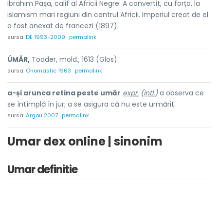
Ibrahim Pașa, calif al Africii Negre. A convertit, cu forța, la
islamism mari regiuni din centrul Africii. Imperiul creat de el
a fost anexat de francezi (1897).
sursa:
DE 1993-2009
permalink
ÚMĂR,
Toader, mold., 1613 (Glos).
sursa:
Onomastic 1963
permalink
a-și arunca retina peste umăr
expr.
(
intl.
)
a observa ce
se întîmplă în jur; a se asigura că nu este urmărit.
sursa:
Argou 2007
permalink
Umar dex online | sinonim
Umar definitie