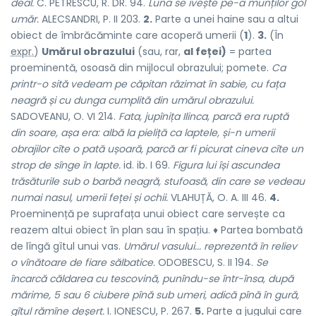
deal.
C. PETRESCU, R. DR. 94.
Luna se ivește pe-a munților gol
umăr.
ALECSANDRI, P. II 203.
2.
Parte a unei haine sau a altui
obiect de îmbrăcăminte care acoperă umerii (
1
).
3.
(În
expr.
)
Umărul obrazului
(sau, rar,
al feței)
= partea
proeminentă, osoasă din mijlocul obrazului; pomete.
Ca
printr-o sită vedeam pe căpitan răzimat în sabie, cu fața
neagră și cu dunga cumplită din umărul obrazului.
SADOVEANU, O. VI 214.
Fata, jupînița Ilinca, parcă era ruptă
din soare, așa era: albă la pieliță ca laptele, și-n umerii
obrajilor cîte o pată ușoară, parcă ar fi picurat cineva cîte un
strop de sînge în lapte.
id. ib. I 69.
Figura lui își ascundea
trăsăturile sub o barbă neagră, stufoasă, din care se vedeau
numai nasul, umerii feței și ochii.
VLAHUȚĂ, O. A. III 46.
4.
Proeminență pe suprafața unui obiect care servește ca
reazem altui obiect în plan sau în spațiu. ♦ Partea bombată
de lîngă gîtul unui vas.
Umărul vasului... reprezentă în reliev
o vînătoare de fiare sălbatice.
ODOBESCU, S. II 194.
Se
încarcă căldarea cu tescovină, punîndu-se într-însa, după
mărime, 5 sau 6 ciubere pînă sub umeri, adică pînă în gură,
gîtul rămîne deșert.
I. IONESCU, P. 267.
5.
Parte a jugului care