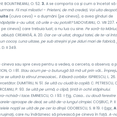
it.
BOLINTINEANU, O. 52.
3.
A se comporta ca și cum a încetat să
a urmare.
Fii mai milostiv!
–
Prieteni, de mă credeți, Voi uita deopot
 uita
(cuiva ceva) = a dușmăni (pe cineva), a avea gînduri de
ăpăștile s-au uitat, că urile s-au potolit?
SADOVEANU, O. VIII 237.
e cineva) care trebuia luat; a nu lua cu sine.
Pe soră-ta Măriuc
albiuță.
CREANGĂ, A. 20.
Dar ce-ai uitat, dragul tatei, de te-ai înto
 cocoș. Luna uitase, pe sub streșini și pe ziduri mari de fabrică,
D. II 349.
e cineva sau spre ceva pentru a vedea, a cerceta, a observa; a pr
ON, O. I 81.
Stau acum pe-o buturugă Să mă uit prin văi... Împreju
 se uitară la stîrvul zmeoaicei... îl lăsară corbilor.
ISPIRESCU, L. 26.
ercetător.
DUMITRIU, N. 51.
Se uită cu ciudă la copilă.
C. PETRESCU, C.
CEANU, P. 93.
Se uită pe urmă, o clipă, țintă in ochii stăpînului.
ura-nchisă-i tace.
EMINESCU, O. I 93. ◊
Fig.
Casa... cu două ferestre
arele-aproape de deal, se uită de-a lungul cîmpiei.
COȘBUC, P. II 
elele nopții se uită de pe cer la dînșii.
ODOBESCU, S. III 19. ◊
Expr.
A
rușinați, care nu îndrăznesc să privească pe cineva în față.
A-n