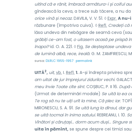
uitînd că e rănit, îmbracă armătura-i și coiful aur
gîndească la ceva, a trece sub tăcere, a nu d
orice vină și necaz.
DAVILA, V. V. 51. ◊
Expr.
A nu-i
răzbunare (împotriva cuiva). ◊
Refl.
Credeți că n
lăsa undeva din nebăgare de seamă ceva (sau p
grăbiți ce-am fost, o uitasem acasă pe prispă în 
înapoi?
id. O. A. 221. ◊
Fig.
Se deșteptase undeva un
de lumină albă, rece, ireală.
G. M. ZAMFIRESCU, M. 
sursa:
DLRLC 1955-1957
permalink
2
UITÁ
,
uit,
vb.
I.
Refl.
1.
A-și îndrepta privirea spr
am uitat de jur împrejurul zidurilor vechi.
GALACTI
meu învie Toate cîte sînt.
COȘBUC, P. II 16.
După ce
(Urmat de determinări modale)
Se uită la ea c
Te rog să nu te uiți urît la mine, Că plec iar.
TOPÎR
MIRONESCU, S. A. 91.
Se uită lung la dînsul, dar g
se uită tocmai în inima satului.
REBREANU, I. 10.
So
Vînători și căruțași... dorm acum duși... Singure st
uita în pămînt,
se spune despre cei timizi sau 