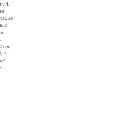
viri,
 se
in
s
ă se
s, a
l.
,
 de nu
 P.
sa!
 e