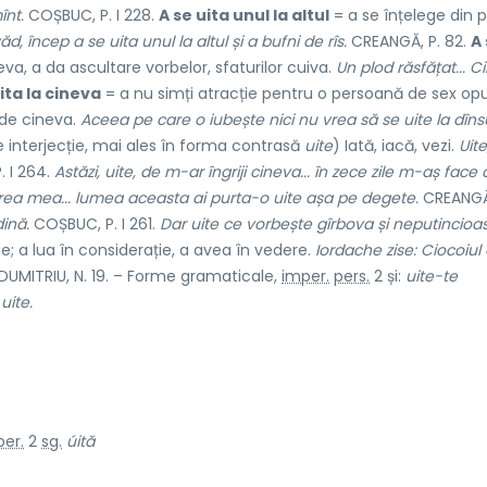
înt.
COȘBUC, P. I 228.
A se uita unul la altul
= a se înțelege din pri
văd, încep a se uita unul la altul și a bufni de rîs.
CREANGĂ, P. 82.
A
va, a da ascultare vorbelor, sfaturilor cuiva.
Un plod răsfățat... C
ita la cineva
= a nu simți atracție pentru o persoană de sex opu
 de cineva.
Aceea pe care o iubește nici nu vrea să se uite la dînsu
e interjecție, mai ales în forma contrasă
uite
) Iată, iacă, vezi.
Uite
 I 264.
Astăzi, uite, de m-ar îngriji cineva... în zece zile m-aș face
erea mea... lumea aceasta ai purta-o uite așa pe degete.
CREANGĂ,
dină.
COȘBUC, P. I 261.
Dar uite ce vorbește gîrbova și neputincioa
; a lua în considerație, a avea în vedere.
Iordache zise: Ciocoiul
DUMITRIU, N. 19. – Forme gramaticale,
imper.
pers.
2 și:
uite-te
)
uite.
er.
2
sg.
úită