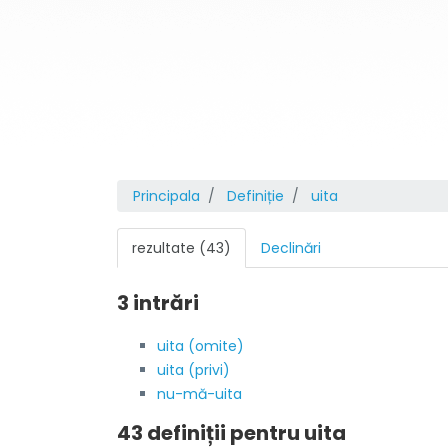
Principala
Definiție
uita
rezultate (43)
Declinări
3 intrări
uita (omite)
uita (privi)
nu-mă-uita
43 definiții pentru
uita