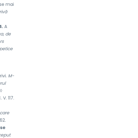
 se mai
rivă
4.
A
a, de
rs
 petice
ivi.
M-
rul
 ◊
 V. 117.
 care
62.
 se
ceput