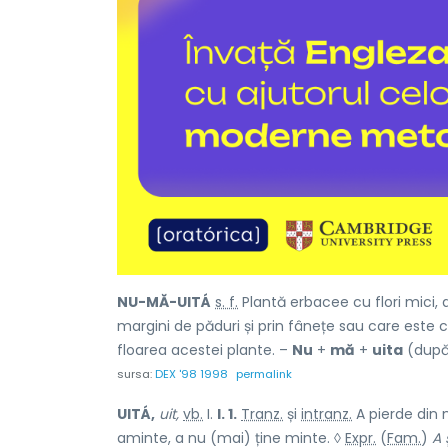
NU-MĂ-UITÁ
s. f.
Plantă erbacee cu flori mici, a
margini de păduri și prin fânețe sau care este 
floarea acestei plante. –
Nu
+
mă
+
uita
(dup
sursa:
DEX '98 1998
permalink
UITÁ,
uit,
vb.
I.
I. 1.
Tranz.
și
intranz.
A pierde din
aminte, a nu (mai) ține minte. ◊
Expr.
(
Fam.
)
A 