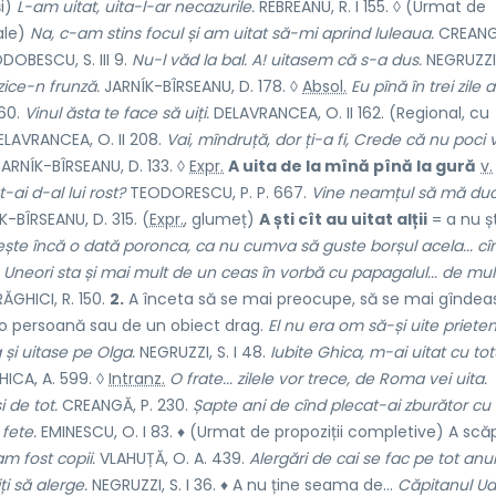
și)
L-am uitat, uita-l-ar necazurile.
REBREANU, R. I 155. ◊ (Urmat de
vale)
Na, c-am stins focul și am uitat să-mi aprind luleaua.
CREANGĂ
DOBESCU, S. III 9.
Nu-l văd la bal. A! uitasem că s-a dus.
NEGRUZZI, 
zice-n frunză.
JARNÍK-BÎRSEANU, D. 178. ◊
Absol.
Eu pînă în trei zile
360.
Vinul ăsta te face să uiți.
DELAVRANCEA, O. II 162. (Regional, cu
LAVRANCEA, O. II 208.
Vai, mîndruță, dor ți-a fi, Crede că nu poci v
ARNÍK-BÎRSEANU, D. 133. ◊
Expr.
A uita de la mînă pînă la gură
v.
ai d-al lui rost?
TEODORESCU, P. P. 667.
Vine neamțul să mă duc
-BÎRSEANU, D. 315. (
Expr.
,
glumeț)
A ști cît au uitat alții
= a nu șt
ește încă o dată poronca, ca nu cumva să guste borșul acela... cî
.
Uneori sta și mai mult de un ceas în vorbă cu papagalul...
de mult
ĂGHICI, R. 150.
2.
A înceta să se mai preocupe, să se mai gîndea
e o persoană sau de un obiect drag.
El nu era om să-și uite prieteni
 și uitase pe Olga.
NEGRUZZI, S. I 48.
Iubite Ghica, m-ai uitat cu totu
ICA, A. 599. ◊
Intranz.
O frate... zilele vor trece, de Roma vei uita.
i de tot.
CREANGĂ, P. 230.
Șapte ani de cînd plecat-ai zburător cu
 fete.
EMINESCU, O. I 83. ♦ (Urmat de propoziții completive) A scă
m fost copii.
VLAHUȚĂ, O. A. 439.
Alergări de cai se fac pe tot anul
ți să alerge.
NEGRUZZI, S. I 36. ♦ A nu ține seama de...
Căpitanul Ud