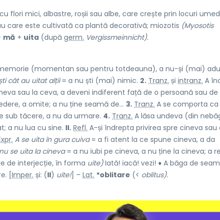
 flori mici, albastre, roșii sau albe, care crește prin locuri umed
au care este cultivată ca plantă decorativă; miozotis
(Myosotis
+
mă
+
uita
(după
germ.
Vergissmeinnicht).
 memorie (momentan sau pentru totdeauna), a nu-și (mai) ad
ști cât au uitat alții
= a nu ști (mai) nimic.
2.
Tranz.
și
intranz.
A în
eva sau la ceva, a deveni indiferent față de o persoană sau de
vedere, a omite; a nu ține seamă de...
3.
Tranz.
A se comporta ca 
e sub tăcere, a nu da urmare.
4.
Tranz.
A lăsa undeva (din nebă
; a nu lua cu sine.
II.
Refl.
A-și îndrepta privirea spre cineva sau
Expr.
A se uita în gura cuiva
= a fi atent la ce spune cineva, a da
nu se uita la cineva
= a nu iubi pe cineva, a nu ține la cineva; a r
re de interjecție, în forma
uite)
Iată! iacă! vezi! ♦ A băga de seam
e. [
Imper.
și: (
II
)
uite!
] –
Lat.
*oblitare
(<
oblitus).