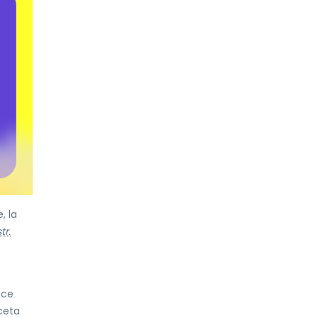
, la
tr.
uce
ceta