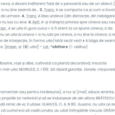
ceva, a deveni indiferent față de o persoană sau de un obiect (
; a nu ține seamă de...
3.
Tranz.
A se comporta ca și cum a încet
u da urmare.
4.
Tranz.
A lăsa undeva (din distracție, din nebăgare
 nu lua cu sine.
II.
Refl.
A-și îndrepta privirea spre cineva sau ce
Expr.
A se uita în gura cuiva
= a fi atent la ce spune cineva, a da
nu se uita la cineva
= a nu iubi pe cineva, a nu ține la cineva; a r
re de interjecție, în forma
uite)
Iată! iacă! vezi! ♦ A băga de seam
e. [
Imper.
și: (
II
)
uite!
] –
Lat.
*oblitare
(<
oblitus).
bastre, roșii și albe, cultivată ca plantă decorativă; miozotis
nu-mă-uita.
NEGRUZZI, S. I 109.
Să răsară garofițe, Viorele, micșunel
momentan sau pentru totdeauna), a nu-și (mai) aduce aminte,
propriile lor nefericiri și să se înduioșeze de ale altora.
BRĂTESCU
 nimic de el, îl uitase.
VLAHUȚĂ, O. A. III 80.
Susano,
nu uita ce 
că curînd era să vadă Londra, au uitat întîmplările trecute.
DRĂGHI