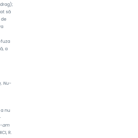
drag);
at să
 de
va
efuza
ă, a
e, Nu-
 a nu
-
te-am
CI, R.