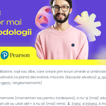
lbastre, roșii sau albe, care crește prin locuri umede și umbroase
cultivată ca plantă decorativă; miozotis
(Myosotis silvatica);
p. res
ă
germ.
Vergissmeinnicht).
 memorie (momentan sau pentru totdeauna), a nu-și (mai) ad
ști cât au uitat alții
= a nu ști (mai) nimic.
2.
Tranz.
și
intranz.
A în