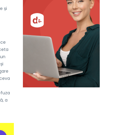
e și
uce
ceta
 un
și
gare
 ceva
efuza
ă, a