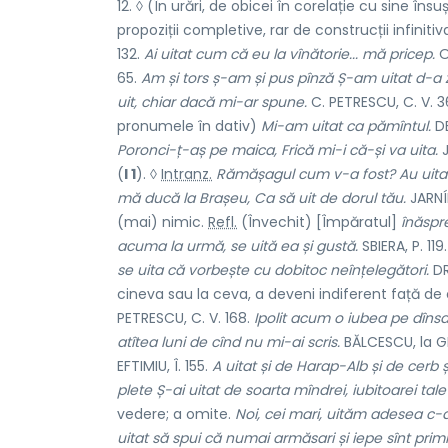
12. ◊ (În urări, de obicei în corelație cu sine însu
propoziții completive, rar de construcții infiniti
132.
Ai uitat cum că eu la vînătorie... mă pricep.
O
65.
Am și tors ș-am și pus pînză Ș-am uitat d-a 
uit, chiar dacă mi-ar spune.
C. PETRESCU, C. V. 
pronumele în dativ)
Mi-am uitat ca pămîntul.
DE
Poronci-ț-aș pe maica, Frică mi-i că-și va uita.
J
(
I 1
). ◊
Intranz.
Rămășagul cum v-a fost? Au uitat-
mă ducă la Brașeu, Ca să uit de dorul tău.
JARNÍK
(mai) nimic.
Refl.
(Învechit) [Împăratul]
înăspr
acuma la urmă, se uită ea și gustă.
SBIERA, P. 119
se uita că vorbește cu dobitoc neînțelegători.
DR
cineva sau la ceva, a deveni indiferent față d
PETRESCU, C. V. 168.
Ipolit acum o iubea pe dînsa
atîtea luni de cînd nu mi-ai scris.
BĂLCESCU, la GH
EFTIMIU, Î. 155.
A uitat și de Harap-Alb și de cerb ș
plete Ș-ai uitat de soarta mîndrei, iubitoarei tale
vedere; a omite.
Noi, cei mari, uităm adesea c-a
uitat să spui că numai armăsari și iepe sînt primi