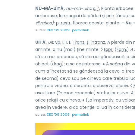
NU-MĂ-UITÁ,
nu-mă-uita,
s. f.
Plantă erbacee cu
umbroase, la margini de păduri și prin fânețe s
silvatica);
p. restr.
floarea acestei plante. –
Nu
sursa:
DEX '09 2009
permalink
UITÁ,
uit,
vb.
I.
I. 1.
Tranz.
și
intranz.
A pierde din
aminte, a nu (mai) ține minte. ◊
Expr.
(
Fam.
)
A 
să se mai preocupe, să se mai gândească la cin
obiect (drag); a se dezinteresa. ♦ A scăpa din 
cum a încetat să se gândească la ceva, a trec
de seamă) ceva sau pe cineva care trebuia luat
pentru a vedea, a cerceta, a observa; a privi. ◊
ascultare (în mod mecanic) sfaturilor cuiva.
A 
orice relații cu cineva. ♦ (La imperativ, cu valoa
avea în vedere, a da atenție; a lua în considerar
sursa:
DEX '09 2009
permalink