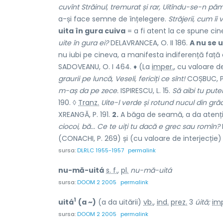
cuvînt Străinul, tremurat și rar, Uitîndu-se-n păm
a-și face semne de înțelegere.
Străjerii, cum îi 
uita în gura cuiva
= a fi atent la ce spune cine
uite în gura ei?
DELAVRANCEA, O. II 186.
A nu se u
nu iubi pe cineva, a manifesta indiferență față
SADOVEANU, O. I 464. ♦ (La
imper.
, cu valoare d
graurii pe luncă, Veseli, fericiți ce sînt!
COȘBUC, P.
m-aș da pe zece.
ISPIRESCU, L. 15.
Să aibi tu put
190. ◊
Tranz.
Uite-l verde și rotund nucul din gră
XREANGĂ, P. 191.
2.
A băga de seamă, a da atenție
ciocoi, bă... Ce te uiți tu dacă e grec sau romîn?
(CONACHI, P. 269) și (cu valoare de interjecție
sursa:
DLRLC 1955-1957
permalink
nu-mă-uitá
s. f.
,
pl.
nu-mă-uitá
sursa:
DOOM 2 2005
permalink
1
uitá
(a ~)
(a da uitării)
vb.
,
ind.
prez.
3
úită;
imp
sursa:
DOOM 2 2005
permalink