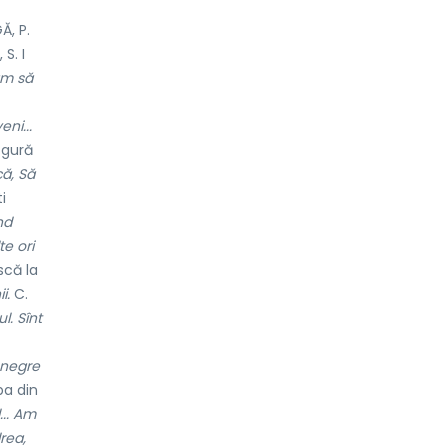
, P.
S. I
 am să
eni...
gură
ă, Să
i
nd
e ori
scă la
i.
C.
l. Sînt
 negre
pa din
... Am
rea,