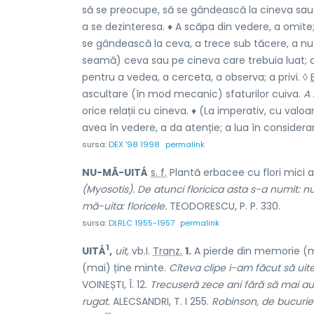
să se preocupe, să se gândească la cineva sau 
a se dezinteresa. ♦ A scăpa din vedere, a omite
se gândească la ceva, a trece sub tăcere, a n
seamă) ceva sau pe cineva care trebuia luat; a
pentru a vedea, a cerceta, a observa; a privi. ◊
ascultare (în mod mecanic) sfaturilor cuiva.
A 
orice relații cu cineva. ♦ (La imperativ, cu valoa
avea în vedere, a da atenție; a lua în considerar
sursa:
DEX '98 1998
permalink
NU-MĂ-UITÁ
s. f.
Plantă erbacee cu flori mici al
(Myosotis). De atunci floricica asta s-a numit: 
mă-uita: floricele.
TEODORESCU, P. P. 330.
sursa:
DLRLC 1955-1957
permalink
1
UITÁ
,
uit,
vb.I.
Tranz.
1.
A pierde din memorie (
(mai) ține minte.
Cîteva clipe i-am făcut să uite 
VOINEȘTI, Î. 12.
Trecuseră zece ani fără să mai audă
rugat.
ALECSANDRI, T. I 255.
Robinson, de bucurie 