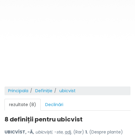
Principala
Definiție
ubicvist
rezultate (8)
Declinări
8 definiții pentru
ubicvist
UBICVÍST, -Ă,
ubicviști, -ste,
adj.
(Rar)
1.
(Despre plante)