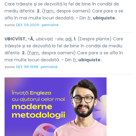
Care trăiește și se dezvoltă la fel de bine în condiții de
mediu diferite.
2.
(
Fam.
; despre oameni) Care pare a se
afla în mai multe locuri deodată. – Din
fr.
ubiquiste.
sursa:
DEX '09 2009
permalink
UBICVÍST, -Ă,
ubicviști, -ste,
adj.
1.
(Despre plante) Care
trăiește și se dezvoltă la fel de bine în condiții de mediu
diferite.
2.
(
Fam.
; despre oameni) Care pare a se afla în
mai multe locuri deodată. – Din
fr.
ubiquiste.
sursa:
DEX '98 1998
permalink