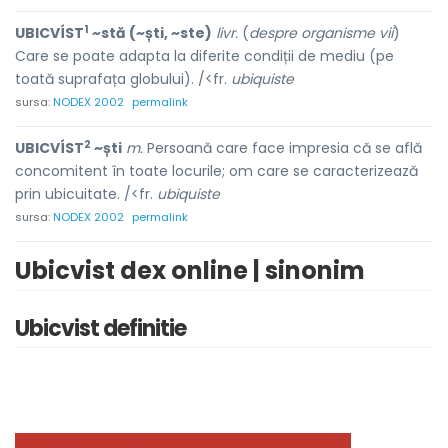
1
UBICVÍST
~stă (~ști, ~ste)
livr.
(
despre organisme vii
)
Care se poate adapta la diferite condiții de mediu (pe
toată suprafața globului). /<fr.
ubiquiste
sursa:
NODEX 2002
permalink
2
UBICVÍST
~ști
m.
Persoană care face impresia că se află
concomitent în toate locurile; om care se caracterizează
prin ubicuitate. /<fr.
ubiquiste
sursa:
NODEX 2002
permalink
Ubicvist dex online | sinonim
Ubicvist definitie