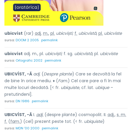
ubicvíst
(rar)
adj.
m.
,
pl.
ubicvíști;
f.
ubicvístă,
pl.
ubicvíste
sursa:
DOOM 2 2005
permalink
ubicvíst
adj. m., pl.
ubicvíști;
f. sg.
ubicvístă,
pl.
ubicvíste
sursa:
Ortografic 2002
permalink
UBICVÍST, -Ă
adj.
(
Despre plante
) Care se dezvoltă la fel
de bine în orice mediu. ♦ (
Fam.
) Cel care pare a fi în mai
multe locuri deodată. [< fr.
ubiquiste,
cf. lat.
ubique
–
pretutindeni].
sursa:
DN 1986
permalink
UBICVÍST, -Ă
I.
adj.
(despre plante) cosmopolit. II.
adj.
,
s. m.
f.
(
fam.
) (cel) prezent peste tot. (< fr.
ubiquiste
)
sursa:
MDN '00 2000
permalink