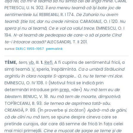
așa fel,
că mi-e teamă să nu simtă cei de lîngă mine.
CAMIL
PETRESCU, U. N. 302.
Îi era mereu teamă că își bate joc de
sentimentele lui.
REBREANU, R. I 174.
De Zaharia nu avem
teamă: Știe tot, dar nu crede nimica.
CARAGIALE, O. I 120.
Nu
spera și nu ai teamă, Ce e val ca valul trece.
EMINESCU, O. I
194.
N-ai teamă de pedeapsa de care-o să ai parte Cînd
te-i întoarce acasă?
ALECSANDRI, T. II 201.
sursa:
DLRLC 1955-1957
permalink
TÉME,
tem,
vb.
III.
1.
Refl.
A fi cuprins de sentimentul fricii, a
simți teamă.
V.
speria, înspăimînta.
Ca o umbră Strălucind
argintiu în clara noapte S-apropie... O, nu te teme-mi zice.
EMINESCU, O. IV 108. ◊ (Motivul fricii se indică prin
determinări introduse prin
prep.
«de»)
Nu mă tem eu de
blestem.
BENIUC, V. 18.
Nu mă tem de moarte, dimpotrivă.
TOPÎRCEANU, B. 93.
Se temea de asprimea tată-său.
CREANGĂ, P. 89. (În proverbe și zicători)
Apără-mă de găini,
că de cîini nu mă tem,
se spune despre cineva care se
pretinde curajos, dar care dă semne de frică în fața celei
mai mici primejdii.
Cine e mușcat de șarpe se teme și de