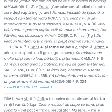
pune pe jaratic, mă tem că din belte s-or priface în balmuș.
ALECSANDRI, T. I 31. ◊
Tranz.
(Complementul indică obiectul
care deșteaptă îngrijorare)
Femeia, încolțită de spaimă, a
început să-i teamă viața.
POPA, V. 313.
Frică mi-i și de-
mneavoastră și-mi tem spinarea.
MIRONESCU, S. A. 90.
«Vai,
brîul meu! – gemea copila. «Atît de mult eu l-am temut, Dar
Făt-Frumos descinsu-mi-l-a!».
COȘBUC, P. I 125. (
Fig.
)
De
veacuri fruntea nu ți-o temi, Ții piept cînd vin furtuni năval.
IOSIF, PATR. 7. (
Expr.
)
A-și teme cojocul
v.
cojoc.
3.
Tranz.
A
bănui, a suspecta, a fi gelos (pe cineva).
Se măritase de
multe ori și cum o luau bărbații, o și temeau.
CAMILAR, N. II
33.
A dus casă grea cu Catinca. Era rea de gură și-l temea.
SADOVEANU, O. VIII 89.
El se făcu dîrz, începînd a-și teme
nevasta.
ISPIRESCU, L. 385.
Că bărbatul rău mă teme, Nici de-
un pas el nu-mi dă vreme.
ALECSANDRI, P. P. 324.
sursa:
DLRLC 1955-1957
permalink
TÉME,
tem,
vb.
III.
1.
Refl.
A fi cuprins de sentimentul fricii, a
simți teamă. ◊
Expr.
Cine e mușcat de șarpe se teme și de
șopârlă
= cel pățit e fricos, prevăzător.
Mă tem...
= mi-e