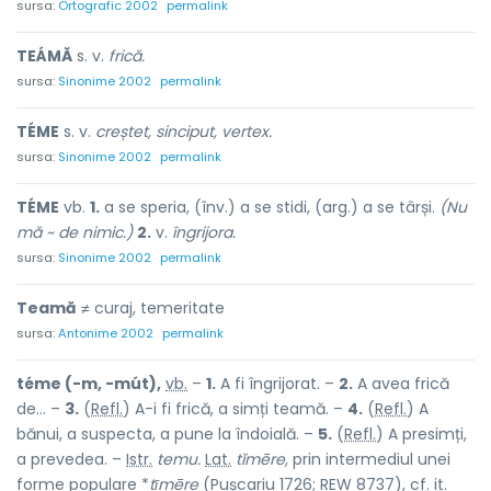
sursa:
Ortografic 2002
permalink
TEÁMĂ
s. v.
frică.
sursa:
Sinonime 2002
permalink
TÉME
s. v.
creștet, sinciput, vertex.
sursa:
Sinonime 2002
permalink
TÉME
vb.
1.
a se speria, (înv.) a se stidi, (arg.) a se târși.
(Nu
mă ~ de nimic.)
2.
v.
îngrijora.
sursa:
Sinonime 2002
permalink
Teamă
≠ curaj, temeritate
sursa:
Antonime 2002
permalink
téme (-m, -mút),
vb.
–
1.
A fi îngrijorat. –
2.
A avea frică
de... –
3.
(
Refl.
) A-i fi frică, a simți teamă. –
4.
(
Refl.
) A
bănui, a suspecta, a pune la îndoială. –
5.
(
Refl.
) A presimți,
a prevedea. –
Istr.
temu.
Lat.
tĭmēre,
prin intermediul unei
forme populare *
tῑmēre
(Pușcariu 1726; REW 8737),
cf.
it.