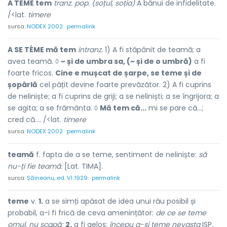
A TÉME tem
tranz. pop. (soțul, soția)
A bănui de infidelitate.
/<lat.
timere
sursa:
NODEX 2002
permalink
A SE TÉME mă tem
intranz.
1) A fi stăpânit de teamă; a
avea teamă. ◊
~ și de umbra sa, (~ și de o umbră)
a fi
foarte fricos.
Cine e mușcat de șarpe, se teme și de
șopârlă
cel pățit devine foarte prevăzător. 2) A fi cuprins
de neliniște; a fi cuprins de griji; a se neliniști; a se îngrijora; a
se agita; a se frământa. ◊
Mă tem că...
mi se pare că...;
cred că.... /<lat.
timere
sursa:
NODEX 2002
permalink
teamă
f. fapta de a se teme, sentiment de neliniște:
să
nu-ți fie teamă.
[Lat. TIMA].
sursa:
Șăineanu, ed. VI 1929
permalink
teme
v.
1.
a se simți apăsat de idea unui rău posibil și
probabil, a-i fi frică de ceva amenințător:
de ce se teme
omul, nu scapă;
2.
a fi gelos:
începu a-și teme nevasta
ISP.