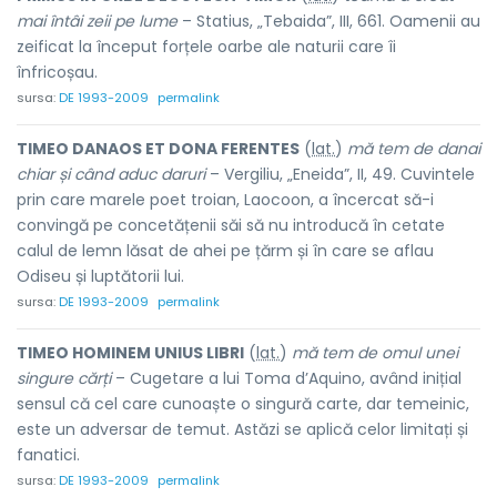
mai întâi zeii pe lume
– Statius, „Tebaida”, III, 661. Oamenii au
zeificat la început forțele oarbe ale naturii care îi
înfricoșau.
sursa:
DE 1993-2009
permalink
TIMEO DANAOS ET DONA FERENTES
(
lat.
)
mă tem de danai
chiar și când aduc daruri
– Vergiliu, „Eneida”, II, 49. Cuvintele
prin care marele poet troian, Laocoon, a încercat să-i
convingă pe concetățenii săi să nu introducă în cetate
calul de lemn lăsat de ahei pe țărm și în care se aflau
Odiseu și luptătorii lui.
sursa:
DE 1993-2009
permalink
TIMEO HOMINEM UNIUS LIBRI
(
lat.
)
mă tem de omul unei
singure cărți
– Cugetare a lui Toma d’Aquino, având inițial
sensul că cel care cunoaște o singură carte, dar temeinic,
este un adversar de temut. Astăzi se aplică celor limitați și
fanatici.
sursa:
DE 1993-2009
permalink