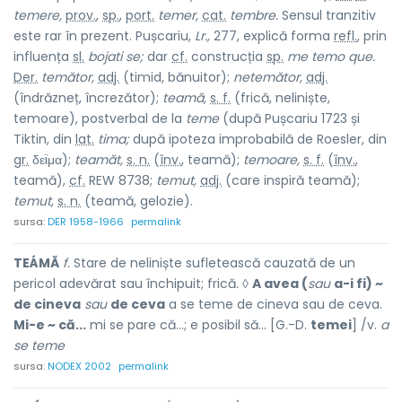
temere,
prov.
,
sp.
,
port.
temer,
cat.
tembre.
Sensul tranzitiv
este rar în prezent. Pușcariu,
Lr.,
277, explică forma
refl.
, prin
influența
sl.
bojati se;
dar
cf.
construcția
sp.
me temo que.
Der.
temător,
adj.
(timid, bănuitor);
netemător,
adj.
(îndrăzneț, încrezător);
teamă,
s. f.
(frică, neliniște,
temoare), postverbal de la
teme
(după Pușcariu 1723 și
Tiktin, din
lat.
tima;
după ipoteza improbabilă de Roesler, din
gr.
δεïμα);
teamăt,
s. n.
(
înv.
, teamă);
temoare,
s. f.
(
înv.
,
teamă),
cf.
REW 8738;
temut,
adj.
(care inspiră teamă);
temut,
s. n.
(teamă, gelozie).
sursa:
DER 1958-1966
permalink
TEÁMĂ
f.
Stare de neliniște sufletească cauzată de un
pericol adevărat sau închipuit; frică. ◊
A avea (
sau
a-i fi) ~
de cineva
sau
de ceva
a se teme de cineva sau de ceva.
Mi-e ~ că...
mi se pare că...; e posibil să... [G.-D.
temei
] /v.
a
se teme
sursa:
NODEX 2002
permalink