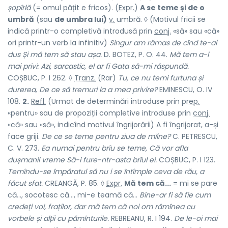
șopîrlă
(= omul pățit e fricos). (
Expr.
)
A se teme și de o
umbră
(sau
de umbra lui)
v.
umbră.
◊ (Motivul fricii se
indică printr-o completivă introdusă prin
conj.
«să» sau «că»
ori printr-un verb la infinitiv)
Singur am rămas de cînd te-ai
dus Și mă tem să stau așa.
D. BOTEZ, P. O. 44.
Mă tem a-l
mai privi: Azi, sarcastic,
el ar fi Gata să-mi răspundă.
COȘBUC, P. I 262. ◊
Tranz.
(Rar)
Tu, ce nu temi furtuna și
durerea, De ce să tremuri la a mea privire?
EMINESCU, O. IV
108.
2.
Refl.
(Urmat de determinări introduse prin
prep.
«pentru» sau de propoziții completive introduse prin
conj.
«că» sau «să», indicînd motivul îngrijorării) A fi îngrijorat, a-și
face griji.
De ce se teme pentru ziua de mîine?
C. PETRESCU,
C. V. 273.
Ea numai pentru brîu se teme, Că vor afla
dușmanii vreme Să-i fure-ntr-asta brîul ei.
COȘBUC, P. I 123.
Temîndu-se împăratul să nu i se întîmple ceva de rău, a
făcut sfat.
CREANGĂ, P. 85. ◊
Expr.
Mă tem că...
= mi se pare
că..., socotesc că..., mi-e teamă că...
Bine-ar fi să fie cum
credeți voi, fraților, dar mă tem că noi om rămînea cu
vorbele și alții cu pămînturile.
REBREANU, R. I 194.
De le-oi mai