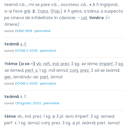
teamă că..., mi se pare că..., socotesc că... ♦ A fi îngrijorat,
a-și face griji.
2.
Tranz.
(
Pop.
) A fi gelos; a bănui, a suspecta
pe cineva de infidelitate în căsnicie. –
Lat.
timĕre
(=
timere).
sursa:
DLRM 1958
permalink
teámă
s. f.
sursa:
DOOM 2 2005
permalink
!téme
(a se ~)
vb.
refl.
,
ind.
prez.
3
sg.
se téme,
imperf.
3
sg.
se temeá,
perf. s.
1
sg.
mă temúi;
conj.
prez.
3
să se teámă;
ger.
temấndu-se;
part.
temút
sursa:
DOOM 2 2005
permalink
teámă
s. f.
sursa:
Ortografic 2002
permalink
téme
vb., ind. prez. 1 sg. și 3 pl.
tem,
imperf. 3 sg.
temeá;
perf. s. 1 sg.
temúi;
conj. prez. 3 sg. și pl.
teámă;
part.
temút