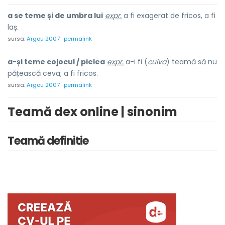
a se teme și de umbra lui
expr.
a fi exagerat de fricos, a fi
laș.
sursa:
Argou 2007
permalink
a-și teme cojocul / pielea
expr.
a-i fi (
cuiva
) teamă să nu
pățească ceva; a fi fricos.
sursa:
Argou 2007
permalink
Teamă dex online | sinonim
Teamă definitie