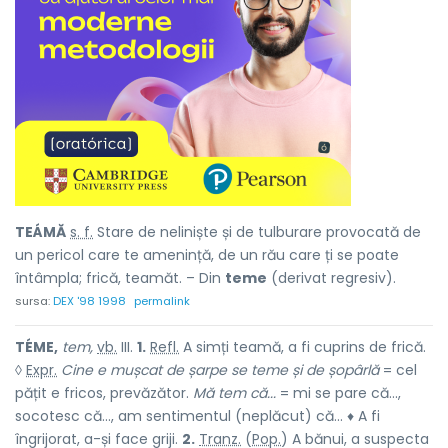
TEÁMĂ
s. f.
Stare de neliniște și de tulburare provocată de
un pericol care te amenință, de un rău care ți se poate
întâmpla; frică, teamăt. – Din
teme
(derivat regresiv).
sursa:
DEX '98 1998
permalink
TÉME,
tem,
vb.
III.
1.
Refl.
A simți teamă, a fi cuprins de frică.
◊
Expr.
Cine e mușcat de șarpe se teme și de șopârlă
= cel
pățit e fricos, prevăzător.
Mă tem că...
= mi se pare că...,
socotesc că..., am sentimentul (neplăcut) că... ♦ A fi
îngrijorat, a-și face griji.
2.
Tranz.
(
Pop.
) A bănui, a suspecta