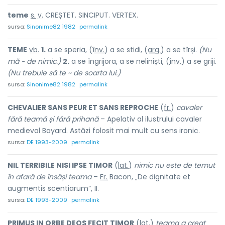
t
e
me
s.
v.
CREȘTET. SINCIPUT. VERTEX.
sursa:
Sinonime82 1982
permalink
T
E
ME
vb.
1.
a se speria, (
înv.
) a se stidi, (
arg.
) a se tîrși.
(Nu
mă ~ de nimic.)
2.
a se îngrijora, a se neliniști, (
înv.
) a se griji.
(Nu trebuie să te ~ de soarta lui.)
sursa:
Sinonime82 1982
permalink
CHEVALIER SANS PEUR ET SANS REPROCHE
(
fr.
)
cavaler
fără teamă și fără prihană
– Apelativ al ilustrului cavaler
medieval Bayard. Astăzi folosit mai mult cu sens ironic.
sursa:
DE 1993-2009
permalink
NIL TERRIBILE NISI IPSE TIMOR
(
lat.
)
nimic nu este de temut
în afară de însăși teama
–
Fr.
Bacon, „De dignitate et
augmentis scentiarum”, II.
sursa:
DE 1993-2009
permalink
PRIMUS IN ORBE DEOS FECIT TIMOR
(
lat.
)
teama a creat