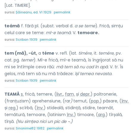
[Lat. TIMERE].
sursa:
Șăineanu, ed. VI 1929
permalink
teámă
f. fără pl. (subst. verbal d.
a se teme
). Frică, simțu
celuĭ care se teme:
mĭ-e teamă.
V.
temoare.
sursa:
Scriban 1939
permalink
tem (mă), -út,
a
téme
v. refl. (lat.
timére,
it.
temére,
pv.
cat. pg.
temer
). Mĭ-e frică, mĭ-e teamă, îs îngrijorat să nu
mi se întîmple ceva răŭ:
mă tem să nu cad în apă.
V. tr. Îs
gelos, mă tem să nu mă trădeze:
îșĭ temea nevasta.
sursa:
Scriban 1939
permalink
TE
A
MĂ
s.
frică, temere, (
livr.
,
fam.
și
depr.
) poltroner
i
e,
(franțuzism) aprehensi
u
ne, (rar
)
tem
u
t, (
pop.
) păs
a
re, (
înv.
și
reg.
) sc
î
rbă, (
înv.
) stide
a
lă, stid
i
nță, stid
i
re, te
a
măt,
temăt
u
ră, temo
a
re, (latinism
înv.
) timo
a
re, (
arg.
) tîrș
a
lă,
t
î
rșă.
(Nu simțea nici un pic de ~.)
sursa:
Sinonime82 1982
permalink