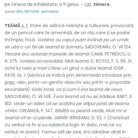
pe cineva de infidelitate; a fi gelos. –
Lat.
timere.
sursa:
DEX '98 1998
permalink
TEÁMĂ
s. f.
Stare de adîncă neliniște și tulburare, provocată
de un pericol care te amenință, de un rău care ți se poate
întîmpla; frică.
Vorbind, cu capul puțin înclinat pe un umăr,
se uita c-un fel de teamă la Șoimaru.
SADOVEANU, O. VII 124.
Fiecare avu aceeași impresie de teamă.
CAMIL PETRESCU, U.
N. 375.
Vorbea ca niciodată,
fără teamă.
D. BOTEZ, F. S. 65.
În
ochii lui naivi și mari Citesc un gînd, o dulce teamă.
IOSIF,
PATR. 14. ◊ (Motivul se indică prin determinări introduse prin
prep.
«de», printr-un genitiv obiectiv sau printr-o propoziție
secundară)
Vorbi încet, ca și cum îi era teamă de ceva.
SADOVEANU, O. VII 148.
Îi era teamă să nu se trădeze.
BART, E.
183.
Vede-un băiet că se acățăra pe stîlpul porții de teama
cînilor.
CREANGĂ, P. 147.
Bădiță cu peană verde, Mult mi-e
teamă că te-oi pierde.
JARNÍK-BÎRSEANU, D. 52. ◊ (Construit
cu verbul «a fi» și cu subiectul logic în dativ, mai rar cu
verbul «a avea»)
Tremur atît de tare,
îmi clănțăne dinții în