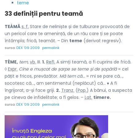
teme
33 definiții pentru
teamă
TEÁMĂ
s. f.
Stare de neliniște și de tulburare provocată de
un pericol care te amenință, de un rău care ți se poate
întâmpla; frică, teamăt. – Din
teme
(derivat regresiv).
sursa:
DEX '09 2009
permalink
TÉME,
tem,
vb.
III.
1.
Refl.
A simți teamă, a fi cuprins de frică.
◊
Expr.
Cine e mușcat de șarpe se teme și de șopârlă
= cel
pățit e fricos, prevăzător.
Mă tem că...
= mi se pare că...,
socotesc că..., am sentimentul (neplăcut) că... ♦ A fi
îngrijorat, a-și face griji.
2.
Tranz.
(
Pop.
) A bănui, a suspecta
pe cineva de infidelitate; a fi gelos. –
Lat.
timere.
sursa:
DEX '09 2009
permalink