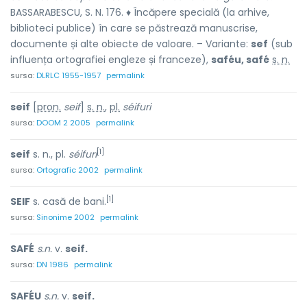
BASSARABESCU, S. N. 176. ♦ Încăpere specială (la arhive,
biblioteci publice) în care se păstrează manuscrise,
documente și alte obiecte de valoare. – Variante:
sef
(sub
influența ortografiei engleze și franceze),
saféu, safé
s. n.
sursa:
DLRLC 1955-1957
permalink
seif
[
pron.
seif
]
s. n.
,
pl.
séifuri
sursa:
DOOM 2 2005
permalink
[1]
seif
s. n., pl.
séifuri
sursa:
Ortografic 2002
permalink
[1]
SEIF
s. casă de bani.
sursa:
Sinonime 2002
permalink
SAFÉ
s.n.
v.
seif.
sursa:
DN 1986
permalink
SAFÉU
s.n.
v.
seif.