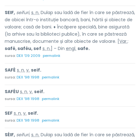
SEIF,
seifuri,
s. n.
Dulap sau ladă de fier în care se păstrează,
de obicei într-o instituție bancară, bani, hârtii și obiecte de
valoare; casă de bani. ♦ Încăpere specială, bine asigurată
(la arhive sau la biblioteci publice), în care se păstrează
manuscrise, documente și alte obiecte de valoare. [
Var.
:
safé, saféu, sef
s. n.
] – Din
engl.
safe.
sursa:
DEX '09 2009
permalink
SAFÉ
s. n.
v.
seif.
sursa:
DEX '98 1998
permalink
SAFÉU
s. n.
v.
seif.
sursa:
DEX '98 1998
permalink
SEF
s. n.
v.
seif.
sursa:
DEX '98 1998
permalink
SÉIF,
seifuri,
s. n.
Dulap sau ladă de fier în care se păstrează,