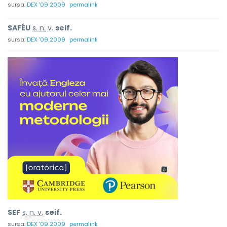
sursa:
DEX '09 2009
permalink
SAFÉU
s. n.
v.
seif.
sursa:
DEX '09 2009
permalink
SEF
s. n.
v.
seif.
sursa:
DEX '09 2009
permalink