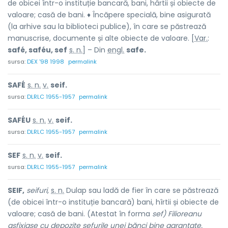
de obicei într-o instituție bancară, bani, hârtii și obiecte de
valoare; casă de bani. ♦ Încăpere specială, bine asigurată
(la arhive sau la biblioteci publice), în care se păstrează
manuscrise, documente și alte obiecte de valoare. [
Var.
:
safé, saféu, sef
s. n.
] – Din
engl.
safe.
sursa:
DEX '98 1998
permalink
SAFÉ
s. n.
v.
seif.
sursa:
DLRLC 1955-1957
permalink
SAFÉU
s. n.
v.
seif.
sursa:
DLRLC 1955-1957
permalink
SEF
s. n.
v.
seif.
sursa:
DLRLC 1955-1957
permalink
SEIF,
seifuri,
s. n.
Dulap sau ladă de fier în care se păstrează
(de obicei într-o instituție bancară) bani, hîrtii și obiecte de
valoare; casă de bani. (Atestat în forma
sef) Filioreanu
asfixiase cu depozite sefurile unei bănci bine garantate.