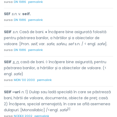
sursa:
DN 1986
permalink
SEF
s.n.
v.
seif.
sursa:
DN 1986
permalink
SEIF
s.n.
Casă de bani. ♦ Încăpere bine asigurată folosită
pentru păstrarea banilor, a hârtiilor și a obiectelor de
valoare. [Pron.
seif,
var.
safe, safeu, sef
s.n. / < engl.
safe
].
sursa:
DN 1986
permalink
SEIF
s. n.
casă de bani. ◊ încăpere bine asigurată, pentru
păstrarea banilor, a hârtiilor și a obiectelor de valoare. (<
engl.
safe
)
sursa:
MDN '00 2000
permalink
SEIF ~uri
n.
1) Dulap sau ladă specială în care se păstrează
bani, hârtii de valoare, documente, obiecte de preț; casă.
2) Încăpere, special amenajată, în care se află asemenea
[1]
dulapuri. [Monosilabic] /<engl.
safe
sursa:
NODEX 2002
permalink