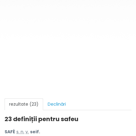
rezultate (23)
Declinări
23 definiții pentru
safeu
SAFÉ
s. n.
v.
seif.