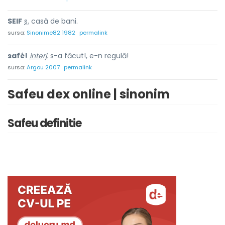
SEIF
s.
casă de bani.
sursa:
Sinonime82 1982
permalink
safé!
interj.
s-a făcut!, e-n regulă!
sursa:
Argou 2007
permalink
Safeu dex online | sinonim
Safeu definitie