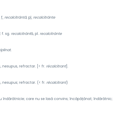
f.
recalcitrántă,
pl.
recalcitránte
;
f. sg.
recalcitránt
ă, pl.
recalcitránte
iplinat.
 nesupus, refractar. [< fr.
récalcitrant
].
 nesupus; refractar. (< fr.
récalcitrant
)
 îndărătnicie; care nu se lasă convins; încăpățânat; îndărătnic;