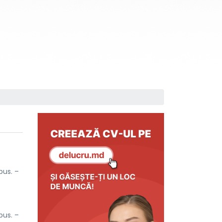
pus. –
pus. –