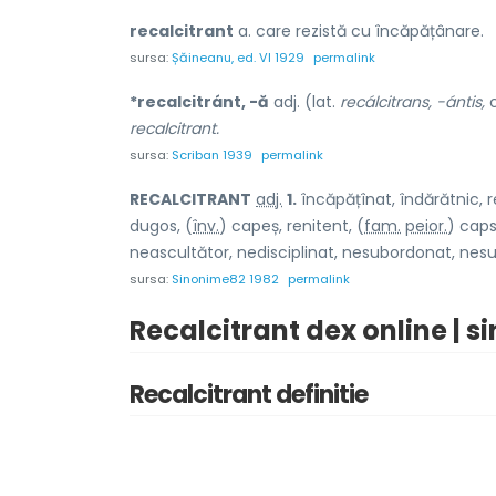
recalcitrant
a. care rezistă cu încăpățânare.
sursa:
Șăineanu, ed. VI 1929
permalink
*recalcitránt, -ă
adj. (lat.
recálcitrans, -ántis,
c
recalcitrant.
sursa:
Scriban 1939
permalink
RECALCITR
A
NT
adj.
1.
încăpățînat, îndărătnic, r
dug
o
s, (
înv.
) c
a
peș, renit
e
nt, (
fam.
peior.
) cap
neascultător, nedisciplinat, nesubordonat, nes
sursa:
Sinonime82 1982
permalink
Recalcitrant dex online | s
Recalcitrant definitie