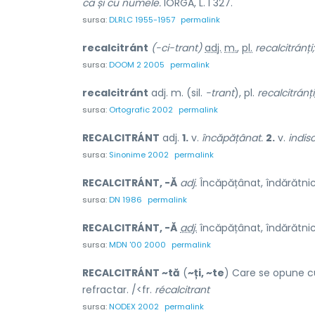
ca și cu numele.
IORGA, L. I 327.
sursa:
DLRLC 1955-1957
permalink
recalcitránt
(-ci-trant)
adj.
m.
,
pl.
recalcitránți;
sursa:
DOOM 2 2005
permalink
recalcitránt
adj. m. (sil.
-trant
), pl.
recalcitránți
sursa:
Ortografic 2002
permalink
RECALCITRÁNT
adj.
1.
v.
încăpățânat.
2.
v.
indisc
sursa:
Sinonime 2002
permalink
RECALCITRÁNT, -Ă
adj.
Încăpățânat, îndărătnic,
sursa:
DN 1986
permalink
RECALCITRÁNT, -Ă
adj.
încăpățânat, îndărătnic,
sursa:
MDN '00 2000
permalink
RECALCITRÁNT ~tă
(
~ți, ~te
) Care se opune cu
refractar. /<fr.
récalcitrant
sursa:
NODEX 2002
permalink