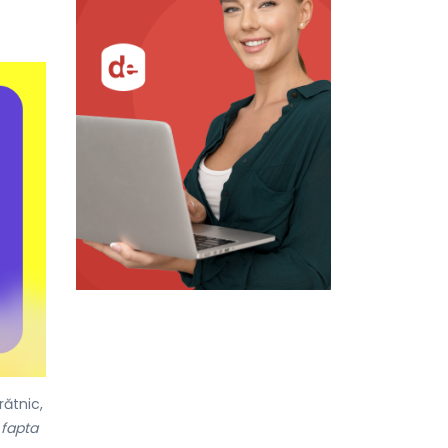
rătnic,
 fapta