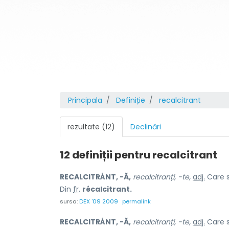
Principala
Definiție
recalcitrant
rezultate (12)
Declinări
12 definiții pentru
recalcitrant
RECALCITRÁNT, -Ă,
recalcitranți, -te,
adj.
Care s
Din
fr.
récalcitrant.
sursa:
DEX '09 2009
permalink
RECALCITRÁNT, -Ă,
recalcitranți, -te,
adj.
Care s