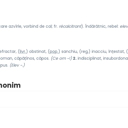
are azvîrle, vorbind de caĭ; fr.
récalcitrant
). Îndărătnic, rebel:
elev
efractar, (
livr.
) obstin
a
t, (
pop.
) sanch
i
u, (reg,) inacc
i
u, înțest
a
t, (
som
a
n, căpățîn
o
s, căp
o
s.
(Ce om ~!)
2.
indisciplinat, insubordona
upus.
(Elev ~.)
inonim