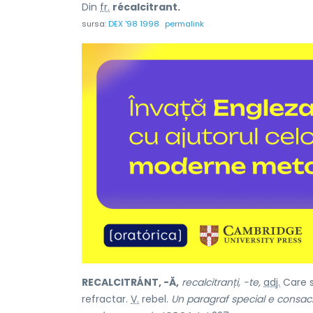
Din
fr.
récalcitrant.
sursa:
DEX '98 1998
permalink
RECALCITRÁNT, -Ă,
recalcitranți, -te,
adj.
Care s
refractar.
V.
rebel.
Un paragraf special e consacra