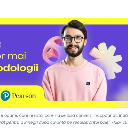
e opune, care rezistă, care nu se lasă convins; încăpățînat, îndă
t pentru a înnegri după cuviință pe recalcitrantul boier, «lup» cu