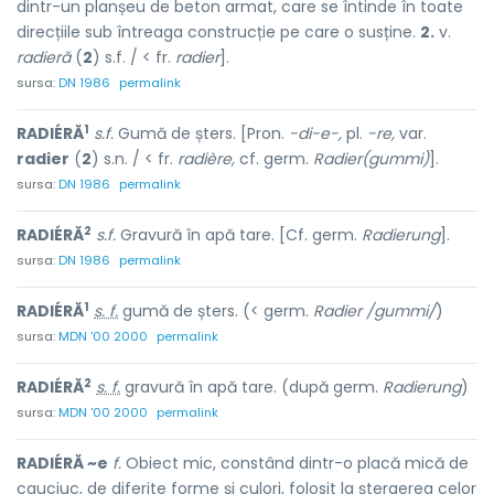
dintr-un planșeu de beton armat, care se întinde în toate
direcțiile sub întreaga construcție pe care o susține.
2.
v.
radieră
(
2
) s.f. / < fr.
radier
].
sursa:
DN 1986
permalink
1
RADIÉRĂ
s.f.
Gumă de șters. [Pron.
-di-e-,
pl.
-re,
var.
radier
(
2
) s.n. / < fr.
radière,
cf. germ.
Radier(gummi)
].
sursa:
DN 1986
permalink
2
RADIÉRĂ
s.f.
Gravură în apă tare. [Cf. germ.
Radierung
].
sursa:
DN 1986
permalink
1
RADIÉRĂ
s. f.
gumă de șters. (< germ.
Radier /gummi/
)
sursa:
MDN '00 2000
permalink
2
RADIÉRĂ
s. f.
gravură în apă tare. (după germ.
Radierung
)
sursa:
MDN '00 2000
permalink
RADIÉRĂ ~e
f.
Obiect mic, constând dintr-o placă mică de
cauciuc, de diferite forme și culori, folosit la ștergerea celor