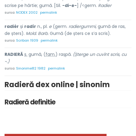
scrise pe hârtie; gumă. [Sil.
-di-e-
] /<germ.
Radier
sursa:
NODEX 2002
permalink
radiér
și
radír
n., pl.
e
(germ.
radiergummi,
gumă de ras,
de șters).
Mold. Barb.
Gumă (de șters ce s’a scris).
sursa:
Scriban 1939
permalink
RADI
E
RĂ
s.
gumă, (
fam.
) r
a
șpă.
(Șterge un cuvînt scris, cu
~.)
sursa:
Sinonime82 1982
permalink
Radieră dex online | sinonim
Radieră definitie