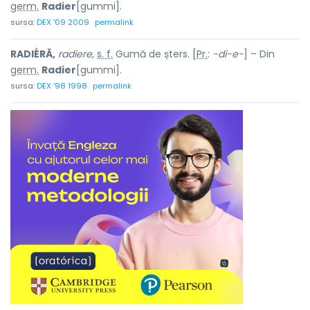
germ.
Radier
[gummi].
sursa:
DEX '09 2009
permalink
RADIÉRĂ,
radiere,
s. f.
Gumă de șters. [
Pr.
:
-di-e-
] – Din
germ.
Radier
[gummi].
sursa:
DEX '98 1998
permalink