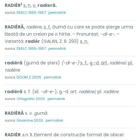
1
RADIÉR
s. n.
v.
radieră.
sursa:
DLRLC 1955-1957
permalink
RADIÉRĂ,
radiere,
s. f.
Gumă cu care se poate șterge urma
lăsată de un creion pe o hîrtie. – Pronunțat:
-di-e-.
–
Variantă:
radiér
(GALAN, Z. R. 293)
s. n.
sursa:
DLRLC 1955-1957
permalink
radiéră
(gumă de șters)
(-di-e-)
s. f.
,
g.-d.
art.
radiérei;
pl.
radiére
sursa:
DOOM 2 2005
permalink
radiéră
s. f. (sil.
-di-e-
), g.-d. art.
radiérei;
pl.
radiére
sursa:
Ortografic 2002
permalink
RADIÉRĂ
s. v.
gumă.
sursa:
Sinonime 2002
permalink
RADIÉR
s.n.
1.
Element de construcție format de obicei