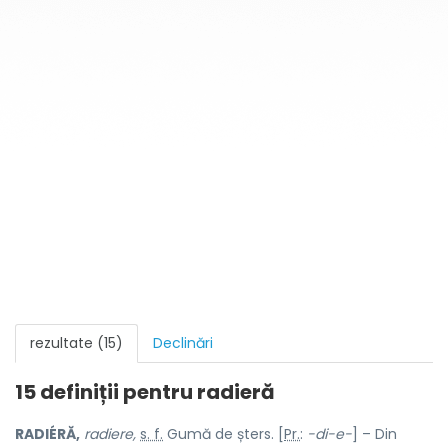
rezultate (15)
Declinări
15 definiții pentru
radieră
RADIÉRĂ,
radiere,
s. f.
Gumă de șters. [
Pr.
:
-di-e-
] – Din