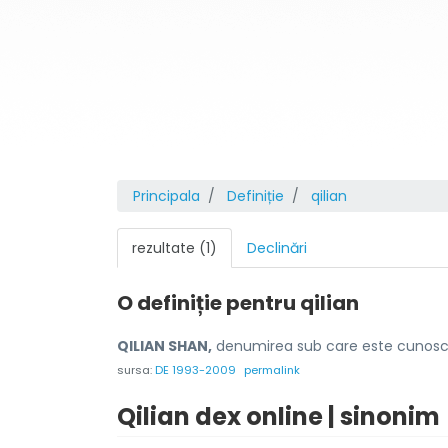
Principala
Definiție
qilian
rezultate (1)
Declinări
O definiție pentru
qilian
QILIAN SHAN,
denumirea sub care este cunos
sursa:
DE 1993-2009
permalink
Qilian dex online | sinonim