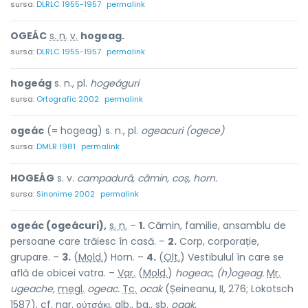
sursa:
DLRLC 1955-1957
permalink
OGEÁC
s. n.
v.
hogeag.
sursa:
DLRLC 1955-1957
permalink
hogeág
s. n., pl.
hogeáguri
sursa:
Ortografic 2002
permalink
ogeác
(= hogeag) s. n., pl.
ogeacuri (ogece)
sursa:
DMLR 1981
permalink
HOGEÁG
s. v.
campadură, cămin, coș, horn.
sursa:
Sinonime 2002
permalink
ogeác (ogeácuri),
s. n.
–
1.
Cămin, familie, ansamblu de
persoane care trăiesc în casă. –
2.
Corp, corporație,
grupare. –
3.
(
Mold.
) Horn. –
4.
(
Olt.
) Vestibulul în care se
află de obicei vatra. –
Var.
(
Mold.
)
hogeac, (h)ogeag.
Mr.
ugeache,
megl.
ogeac.
Tc.
ocak
(Șeineanu, II, 276; Lokotsch
1587),
cf.
ngr.
οὐτσάκι,
alb.
,
bg.
,
sb.
ogak.