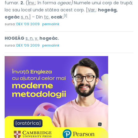
fumar.
2.
(
Înv.
; în forma
ogeac)
Numele unui corp de trupă;
loc sau local unde stătea acest corp. [
Var.
:
hogeág,
[1]
ogeác
s. n.
] – Din
tc.
ocak.
sursa:
DEX '09 2009
permalink
HOGEÁG
s. n.
v.
hogeác.
sursa:
DEX '09 2009
permalink