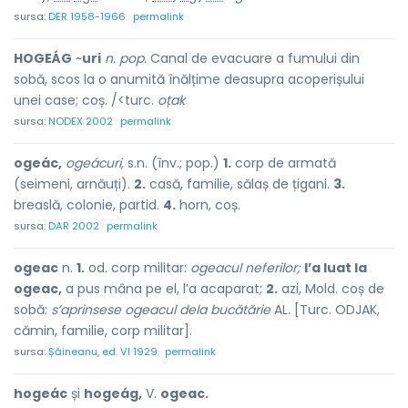
sursa:
DER 1958-1966
permalink
HOGEÁG
~
uri
n. pop.
Canal de evacuare a fumului din
sobă, scos la o anumită înălțime deasupra acoperișului
unei case; coș. /<turc.
oțak
sursa:
NODEX 2002
permalink
ogeác,
ogeácuri,
s.n. (înv.; pop.)
1.
corp de armată
(seimeni, arnăuți).
2.
casă, familie, sălaș de țigani.
3.
breaslă, colonie, partid.
4.
horn, coș.
sursa:
DAR 2002
permalink
ogeac
n.
1.
od. corp militar:
ogeacul neferilor;
l’a luat la
ogeac,
a pus mâna pe el, l’a acaparat;
2.
azi, Mold. coș de
sobă:
s’aprinsese ogeacul dela bucătărie
AL. [Turc. ODJAK,
cămin, familie, corp militar].
sursa:
Șăineanu, ed. VI 1929
permalink
hogeác
și
hogeág,
V.
ogeac.