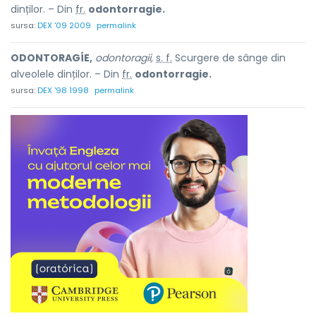
dinților. – Din
fr.
odontorragie.
sursa:
DEX '09 2009
permalink
ODONTORAGÍE,
odontoragii,
s. f.
Scurgere de sânge din
alveolele dinților. – Din
fr.
odontorragie.
sursa:
DEX '98 1998
permalink