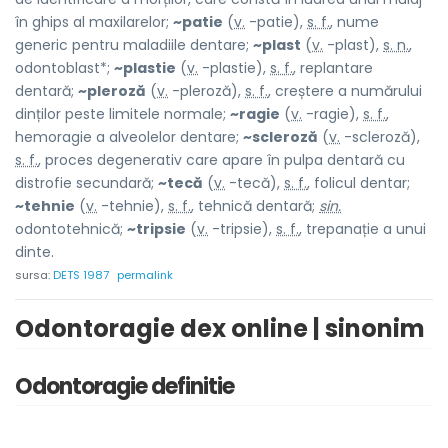
în ghips al maxilarelor;
~patie
(
v.
-patie),
s. f.
, nume
generic pentru maladiile dentare;
~plast
(
v.
-plast),
s. n.
,
odontoblast*;
~plastie
(
v.
-plastie),
s. f.
, replantare
dentară;
~pleroză
(
v.
-pleroză),
s. f.
, creștere a numărului
dinților peste limitele normale;
~ragie
(
v.
-ragie),
s. f.
,
hemoragie a alveolelor dentare;
~scleroză
(
v.
-scleroză),
s. f.
, proces degenerativ care apare în pulpa dentară cu
distrofie secundară;
~tecă
(
v.
-tecă),
s. f.
, folicul dentar;
~tehnie
(
v.
-tehnie),
s. f.
, tehnică dentară;
sin.
odontotehnică;
~tripsie
(
v.
-tripsie),
s. f.
, trepanație a unui
dinte.
sursa:
DETS 1987
permalink
Odontoragie dex online | sinonim
Odontoragie definitie