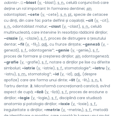
odonto-.
□
~blast
(
v.
-blast),
s. n.
, celulă conjunctivă care
deține un rol important în formarea dentinei;
sin.
odontoplast;
~cete
(
v.
-cete),
s. n.
pl.
, specie de cetacee
cu dinți, din care fac parte delfinii și cașaloții;
~cit
(
v.
-cit),
s. n.
, odontoblast matur;
~clast
(
v.
-clast),
s. n.
, celulă
multinucleată, care intervine în resorbția rădăcinii dinților;
~clazie
(
v.
-clazie),
s. f.
, proces de distrugere a țesutului
dentar;
~fil
(
v.
-fil
),
adj.
, cu frunze dințate;
~geneză
(
v.
-
2
geneză),
s. f.
, odontogenie*;
~genie
(
v.
-genie
),
s. f.
,
1
proces de formare și creșterea dinților;
sin.
odontogeneză;
~grafie
(
v.
-grafie),
s. f.
, notare a dinților pe lise cu diferite
simboluri;
~iatrie
(
v.
-iatrie),
s. f.
, stomatologie*;
~iatru
(
v.
-iatru),
s. m.
, stomatolog*;
~id
(
v.
-id),
adj.
, (despre
apofize) care are forma unui dinte;
~lit
(
v.
-lit
),
s. n.
,
1.
1
Tartru dentar.
2.
Microformă concreționară carstică, avînd
aspect de cupă;
~liză
(
v.
-liză),
s. f.
, proces de eroziune a
dinților;
~logie
(
v.
-logie
),
s. f.
, disciplină care studiază
1
anatomia și patologia dinților;
~loxie
(
v.
-loxie),
s. f.
,
iregularitate a dinților;
~metrie
(
v.
-metrie
),
s. f.
, metodă
1
de identificare a morților, care constă în luarea unui mulaj