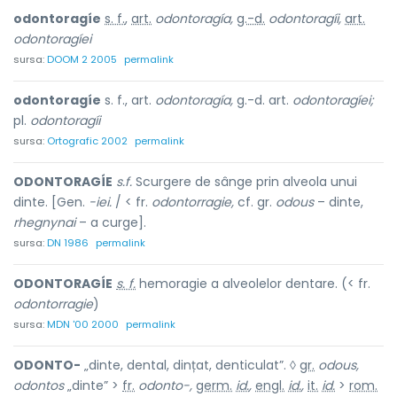
odontoragíe
s. f.
,
art.
odontoragía,
g.-d.
odontoragíi,
art.
odontoragíei
sursa:
DOOM 2 2005
permalink
odontoragíe
s. f., art.
odontoragía,
g.-d. art.
odontoragíei;
pl.
odontoragíi
sursa:
Ortografic 2002
permalink
ODONTORAGÍE
s.f.
Scurgere de sânge prin alveola unui
dinte. [Gen.
-iei.
/ < fr.
odontorragie,
cf. gr.
odous
– dinte,
rhegnynai
– a curge].
sursa:
DN 1986
permalink
ODONTORAGÍE
s. f.
hemoragie a alveolelor dentare. (< fr.
odontorragie
)
sursa:
MDN '00 2000
permalink
ODONTO-
„dinte, dental, dințat, denticulat”. ◊
gr.
odous,
odontos
„dinte” >
fr.
odonto-,
germ.
id.
,
engl.
id.
,
it.
id.
>
rom.