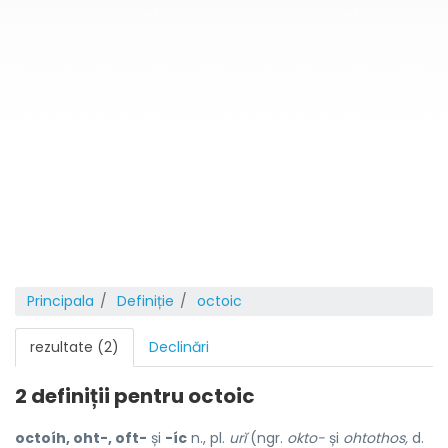
Principala
Definiție
octoic
rezultate (2)
Declinări
2 definiții pentru
octoic
octoíh, oht-, oft-
și
-íc
n., pl.
urĭ
(ngr.
okto-
și
ohtothos,
d.