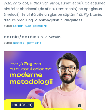
októ, ohtó,
opt, și
thos,
vgr.
ethos,
sunet, ecoŭ). Colecțiunea
cîntărilor bisericeștĭ (de sfîntu Damaschin) pe opt glasurĭ
(melodiĭ). Se cîntă cîte un glas pe săptămînă.
Fig.
Litanie,
discurs prea lung. V.
osmoglasnic, anghilest.
sursa:
Scriban 1939
permalink
OCTOÍC / OCTÓIC
s. n. v.
octoih.
sursa:
Neoficial
permalink