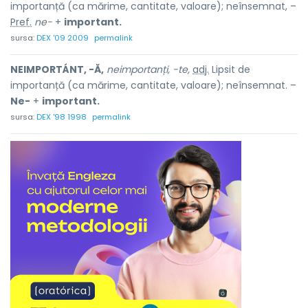
importanță (ca mărime, cantitate, valoare); neînsemnat, –
Pref.
ne-
+
important.
sursa:
DEX '09 2009
permalink
NEIMPORTÁNT, -Ă,
neimportanți, -te,
adj.
Lipsit de
importanță (ca mărime, cantitate, valoare); neînsemnat. –
Ne-
+
important.
sursa:
DEX '98 1998
permalink