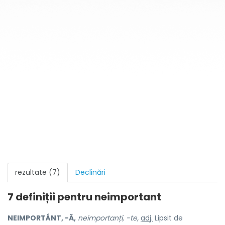
rezultate (7)
Declinări
7 definiții pentru
neimportant
NEIMPORTÁNT, -Ă,
neimportanți, -te,
adj.
Lipsit de