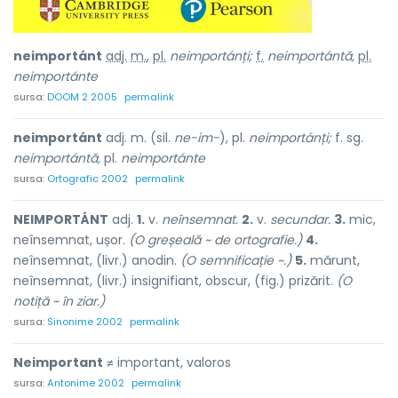
neimportánt
adj.
m.
,
pl.
neimportánți;
f.
neimportántă,
pl.
neimportánte
sursa:
DOOM 2 2005
permalink
neimportánt
adj. m. (sil.
ne-im-
), pl.
neimportánți;
f. sg.
neimportántă,
pl.
neimportánte
sursa:
Ortografic 2002
permalink
NEIMPORTÁNT
adj.
1.
v.
neînsemnat.
2.
v.
secundar.
3.
mic,
neînsemnat, ușor.
(O greșeală ~ de ortografie.)
4.
neînsemnat, (livr.) anodin.
(O semnificație ~.)
5.
mărunt,
neînsemnat, (livr.) insignifiant, obscur, (fig.) prizărit.
(O
notiță ~ în ziar.)
sursa:
Sinonime 2002
permalink
Neimportant
≠ important, valoros
sursa:
Antonime 2002
permalink