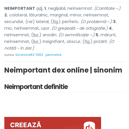
NEIMPORT
A
NT
adj.
1.
neglijabil, neînsemnat.
(Cantitate ~.)
2.
colateral, lăturalnic, marginal, minor, neînsemnat,
secundar, (rar) later
a
l, (
fig.
) perif
e
ric.
(O problemă ~.)
3.
mic, neînsemnat, ușor.
(O greșeală ~ de ortografie.)
4.
neînsemnat, (
livr.
) anod
i
n.
(O semnificație ~.)
5.
mărunt,
neînsemnat, (
livr.
) insignifi
a
nt, obsc
u
r, (
fig.
) prizăr
i
t.
(O
notiță ~ în ziar.)
sursa:
Sinonime82 1982
permalink
Neimportant dex online | sinonim
Neimportant definitie