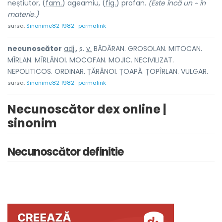
neștiutor, (
fam.
) ageam
i
u, (
fig.
) prof
a
n.
(Este încă un ~ în
materie.)
sursa:
Sinonime82 1982
permalink
necunoscăt
o
r
adj.
,
s.
v.
BĂDĂRAN. GROSOLAN. MITOCAN.
MÎRLAN. MÎRLĂNOI. MOCOFAN. MOJIC. NECIVILIZAT.
NEPOLITICOS. ORDINAR. ȚĂRĂNOI. ȚOAPĂ. ȚOPÎRLAN. VULGAR.
sursa:
Sinonime82 1982
permalink
Necunoscător dex online |
sinonim
Necunoscător definitie