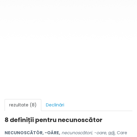
rezultate (8)
Declinări
8 definiții pentru
necunoscător
NECUNOSCĂTÓR, -OÁRE,
necunoscători, -oare,
adj.
Care