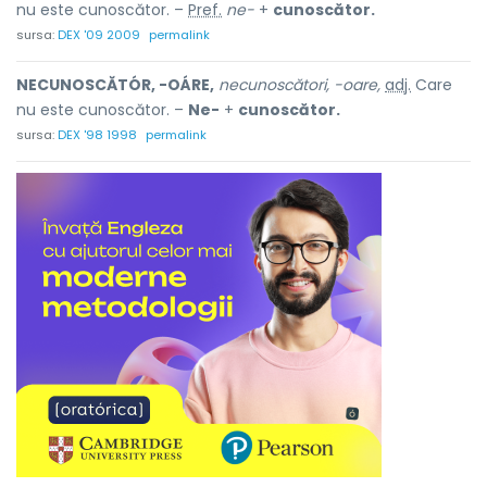
nu este cunoscător. –
Pref.
ne-
+
cunoscător.
sursa:
DEX '09 2009
permalink
NECUNOSCĂTÓR, -OÁRE,
necunoscători, -oare,
adj.
Care
nu este cunoscător. –
Ne-
+
cunoscător.
sursa:
DEX '98 1998
permalink