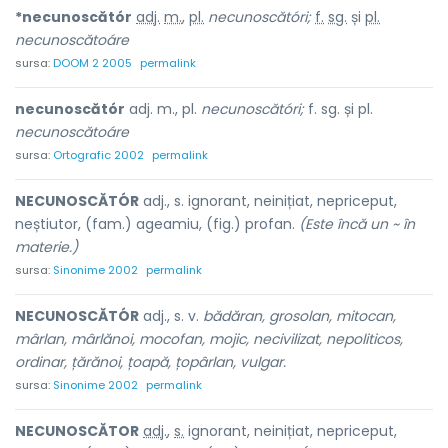
*necunoscătór
adj.
m.
,
pl.
necunoscătóri;
f.
sg.
și
pl.
necunoscătoáre
sursa:
DOOM 2 2005
permalink
necunoscătór
adj. m., pl.
necunoscătóri;
f. sg. și pl.
necunoscătoáre
sursa:
Ortografic 2002
permalink
NECUNOSCĂTÓR
adj., s. ignorant, neinițiat, nepriceput,
neștiutor, (fam.) ageamiu, (fig.) profan.
(Este încă un ~ în
materie.)
sursa:
Sinonime 2002
permalink
NECUNOSCĂTÓR
adj., s. v.
bădăran, grosolan, mitocan,
mârlan, mârlănoi, mocofan, mojic, necivilizat, nepoliticos,
ordinar, țărănoi, țoapă, țopârlan, vulgar.
sursa:
Sinonime 2002
permalink
NECUNOSCĂT
O
R
adj.
,
s.
ignorant, neinițiat, nepriceput,