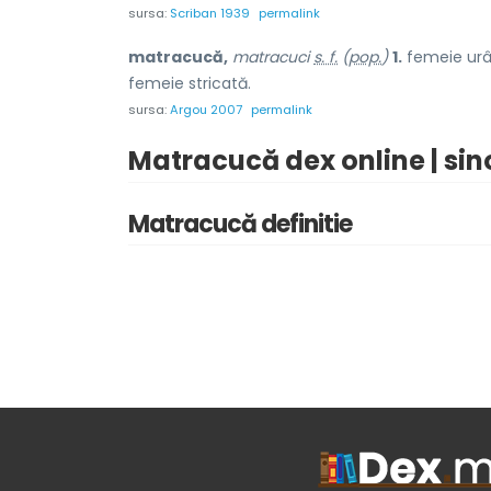
sursa:
Scriban 1939
permalink
matracucă,
matracuci
s. f.
(
pop.
)
1.
femeie urâ
femeie stricată.
sursa:
Argou 2007
permalink
Matracucă dex online | si
Matracucă definitie