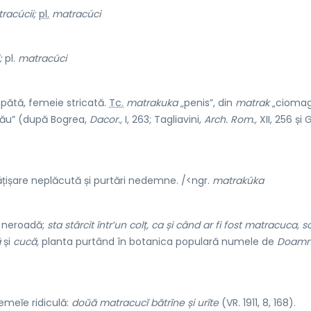
racúcii;
pl.
matracúci
;
pl.
matracúci
ătă, femeie stricată.
Tc.
matrakuka
„penis”, din
matrak
„ciomag
 rău” (după Bogrea,
Dacor.,
I, 263; Tagliavini,
Arch. Rom.,
XII, 256 și 
țișare neplăcută și purtări nedemne. /<ngr.
matrakúka
 neroadă;
sta stârcit într’un colț, ca și când ar fi fost matracuca, s
ă
și
cucă,
planta purtând în botanica populară numele de
Doam
emeĭe ridiculă:
doŭă matracucĭ bătrîne și urîte
(VR. 1911, 8, 168).