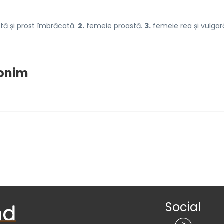
tă și prost îmbrăcată.
2.
femeie proastă.
3.
femeie rea și vulgar
nonim
Social