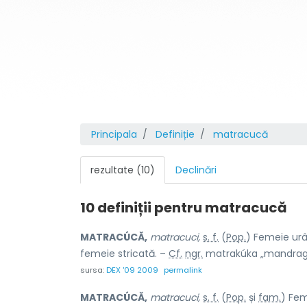
Principala
Definiție
matracucă
rezultate (10)
Declinări
10 definiții pentru
matracucă
MATRACÚCĂ,
matracuci,
s. f.
(
Pop.
) Femeie urâ
femeie stricată. –
Cf.
ngr.
matrakúka
„mandrag
sursa:
DEX '09 2009
permalink
MATRACÚCĂ,
matracuci,
s. f.
(
Pop.
și
fam.
) Fem