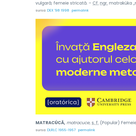
vulgară; femeie stricată. –
Cf.
ngr.
matrakúka
„
sursa:
DEX '98 1998
permalink
MATRACÚCĂ,
matracuce,
s. f.
(Popular) Femeie 
sursa:
DLRLC 1955-1957
permalink