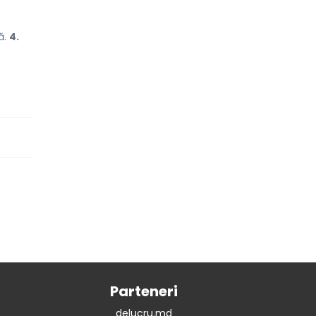
ă.
4.
Parteneri
delucru.md