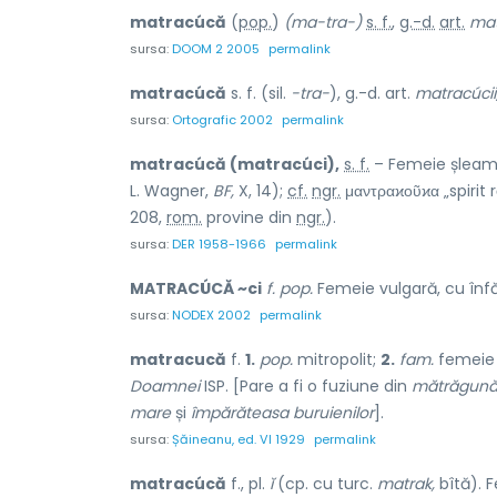
matracúcă
(
pop.
)
(ma-tra-)
s. f.
,
g.-d.
art.
mat
sursa:
DOOM 2 2005
permalink
matracúcă
s. f. (sil.
-tra-
), g.-d. art.
matracúcii
sursa:
Ortografic 2002
permalink
matracúcă (matracúci),
s. f.
– Femeie șleamp
L. Wagner,
BF,
X, 14);
cf.
ngr.
μαντραϰοῦϰα „spirit
208,
rom.
provine din
ngr.
).
sursa:
DER 1958-1966
permalink
MATRACÚCĂ ~ci
f. pop.
Femeie vulgară, cu înfă
sursa:
NODEX 2002
permalink
matracucă
f.
1.
pop.
mitropolit;
2.
fam.
femeie
Doamnei
ISP. [Pare a fi o fuziune din
mătrăgun
mare
și
împărăteasa buruienilor
].
sursa:
Șăineanu, ed. VI 1929
permalink
matracúcă
f., pl.
ĭ
(cp. cu turc.
matrak,
bîtă). F