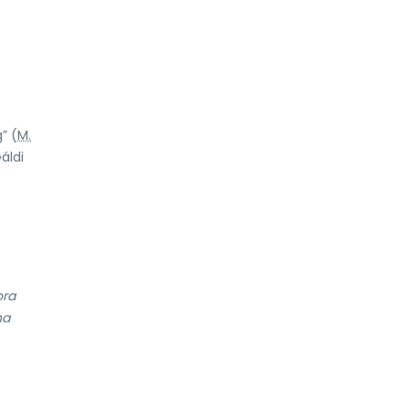
” (
M.
Gáldi
ora
na