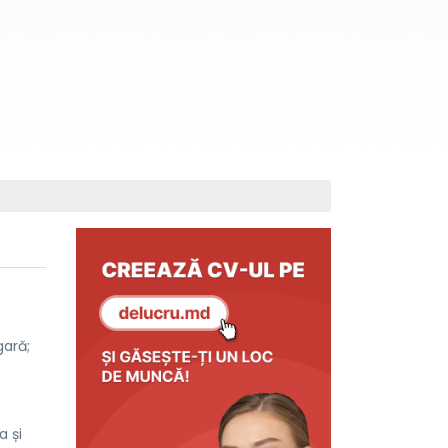
gară;
a și