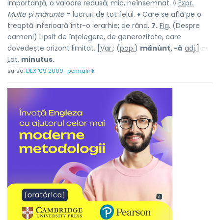
importanță, o valoare redusă; mic, neînsemnat. ◊
Expr.
Multe și mărunte
= lucruri de tot felul. ♦ Care se află pe o
treaptă inferioară într-o ierarhie; de rând.
7.
Fig.
(Despre
oameni) Lipsit de înțelegere, de generozitate, care
dovedește orizont limitat. [
Var.
: (
pop.
)
mănúnt, -ă
adj.
] –
Lat.
minutus.
sursa:
DEX '09 2009
permalink