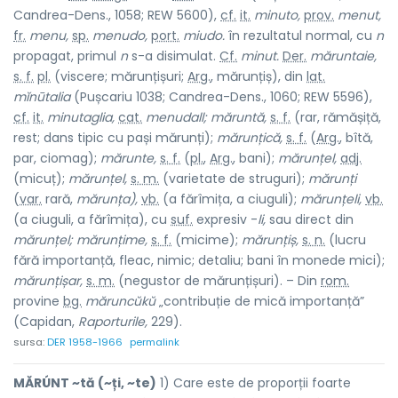
Candrea-Dens., 1058; REW 5600),
cf.
it.
minuto,
prov.
menut,
fr.
menu,
sp.
menudo,
port.
miudo.
în rezultatul normal, cu
n
propagat, primul
n
s-a disimulat.
Cf.
minut.
Der.
măruntaie,
s. f.
pl.
(viscere; mărunțișuri;
Arg.
, mărunțiș), din
lat.
mĭnūtalia
(Pușcariu 1038; Candrea-Dens., 1060; REW 5596),
cf.
it.
minutaglia,
cat.
menudall; măruntă,
s. f.
(rar, rămășiță,
rest; dans tipic cu pași mărunți);
mărunțică,
s. f.
(
Arg.
, bîtă,
par, ciomag);
mărunte,
s. f.
(
pl.
,
Arg.
, bani);
mărunțel,
adj.
(micuț);
mărunțel,
s. m.
(varietate de struguri);
mărunți
(
var.
rară,
mărunța),
vb.
(a fărîmița, a ciuguli);
mărunțeli,
vb.
(a ciuguli, a fărîmița), cu
suf.
expresiv -
li,
sau direct din
mărunțel; mărunțime,
s. f.
(micime);
mărunțiș,
s. n.
(lucru
fără importanță, fleac, nimic; detaliu; bani în monede mici);
mărunțișar,
s. m.
(negustor de mărunțișuri). – Din
rom.
provine
bg.
măruncŭkŭ
„contribuție de mică importanță”
(Capidan,
Raporturile,
229).
sursa:
DER 1958-1966
permalink
MĂRÚNT ~tă (~ți, ~te)
1) Care este de proporții foarte