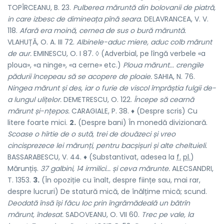
TOPÎRCEANU, B. 23.
Pulberea măruntă din bolovanii de piatră,
in care izbesc de dimineața pînă seara.
DELAVRANCEA, V. V.
118.
Afară era moină, cernea de sus o bură măruntă.
VLAHUȚĂ, O. A. III 72.
Albinele-aduc miere, aduc colb mărunt
de aur.
EMINESCU, O. I 87. ◊ (Adverbial, pe lîngă verbele «a
ploua», «a ninge», «a cerne» etc.)
Ploua mărunt... crengile
pădurii începeau să se acopere de ploaie.
SAHIA, N. 76.
Ningea mărunt și des, iar o furie de viscol împrăștia fulgii de-
a lungul ulițelor.
DEMETRESCU, O. 122.
Începe să cearnă
mărunt și-nțepos.
CARAGIALE, P. 38. ♦ (Despre scris) Cu
litere foarte mici.
2.
(Despre bani) În monedă divizionară.
Scoase o hîrtie de o sută, trei de douăzeci și vreo
cincisprezece lei mărunți, pentru bacșișuri și alte cheltuieli.
BASSARABESCU, V. 44. ♦ (Substantivat, adesea la
f.
pl.
)
Mărunțiș.
37 galbini, 14 irmilici... și ceva mărunte.
ALECSANDRI,
T. 1353.
3.
(În opoziție cu
înalt
, despre ființe sau, mai rar,
despre lucruri) De statură mică, de înălțime mică; scund.
Deodată însă își făcu loc prin îngrămădeală un bătrîn
mărunt, îndesat.
SADOVEANU, O. VII 60.
Trec pe vale, la