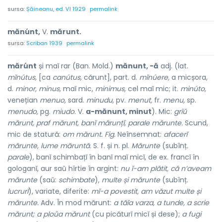
sursa:
Șăineanu, ed. VI 1929
permalink
mănúnt,
V.
mărunt.
sursa:
Scriban 1939
permalink
mărúnt
și maĭ rar (Ban. Mold.)
mănunt, -ă
adj. (lat.
mĭnútus,
[ca
canútus,
cărunt], part. d.
mĭnúere,
a micșora,
d.
minor, minus,
maĭ mic,
minimus,
cel maĭ mic; it.
minúto,
venețian
menuo,
sard.
minudu,
pv.
menut,
fr.
menu,
sp.
menudo,
pg.
miudo.
V.
a-mănunt, minut
). Mic:
grîŭ
mărunt, praf mărunt, banĭ mărunțĭ, parale mărunte.
Scund,
mic de statură:
om mărunt. Fig.
Neînsemnat:
afacerĭ
mărunte, lume măruntă.
S. f. și n. pl.
Mărunte
(subînț.
parale
), banĭ schimbațĭ în banĭ maĭ micĭ, de ex. francĭ în
gologanĭ, aur saŭ hîrtie în argint:
nu ĭ-am plătit, că n’aveam
mărunte
(saŭ:
schimbate
),
multe și mărunte
(subînț.
lucrurĭ
), variate, diferite:
mĭ-a povestit, am văzut multe și
mărunte.
Adv. În mod mărunt:
a tăĭa varza, a tunde, a scrie
mărunt; a ploŭa mărunt
(cu picăturĭ micĭ și dese);
a fugi