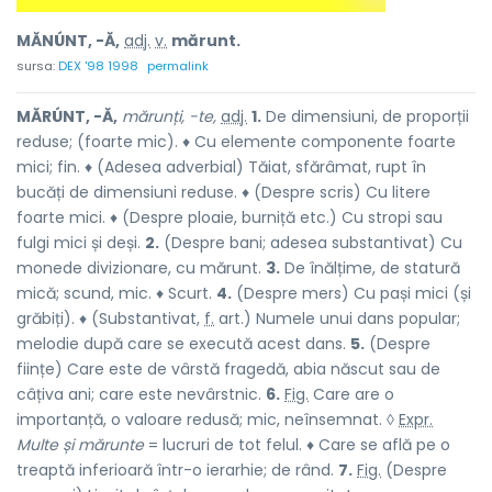
MĂNÚNT, -Ă,
adj.
v.
mărunt.
sursa:
DEX '98 1998
permalink
MĂRÚNT, -Ă,
mărunți, -te,
adj.
1.
De dimensiuni, de proporții
reduse; (foarte mic). ♦ Cu elemente componente foarte
mici; fin. ♦ (Adesea adverbial) Tăiat, sfărâmat, rupt în
bucăți de dimensiuni reduse. ♦ (Despre scris) Cu litere
foarte mici. ♦ (Despre ploaie, burniță etc.) Cu stropi sau
fulgi mici și deși.
2.
(Despre bani; adesea substantivat) Cu
monede divizionare, cu mărunt.
3.
De înălțime, de statură
mică; scund, mic. ♦ Scurt.
4.
(Despre mers) Cu pași mici (și
grăbiți). ♦ (Substantivat,
f.
art.) Numele unui dans popular;
melodie după care se execută acest dans.
5.
(Despre
ființe) Care este de vârstă fragedă, abia născut sau de
câțiva ani; care este nevârstnic.
6.
Fig.
Care are o
importanță, o valoare redusă; mic, neînsemnat. ◊
Expr.
Multe și mărunte
= lucruri de tot felul. ♦ Care se află pe o
treaptă inferioară într-o ierarhie; de rând.
7.
Fig.
(Despre