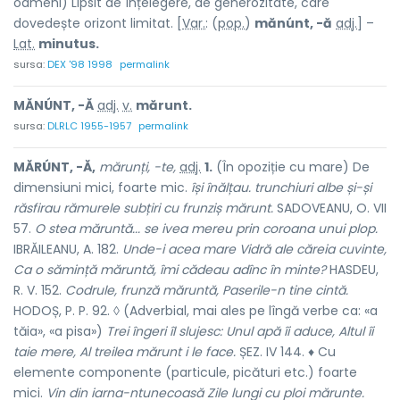
oameni) Lipsit de înțelegere, de generozitate, care
dovedește orizont limitat. [
Var.
: (
pop.
)
mănúnt, -ă
adj.
] –
Lat.
minutus.
sursa:
DEX '98 1998
permalink
MĂNÚNT, -Ă
adj.
v.
mărunt.
sursa:
DLRLC 1955-1957
permalink
MĂRÚNT, -Ă,
mărunți, -te,
adj.
1.
(În opoziție cu
mare
) De
dimensiuni mici, foarte mic.
își înălțau. trunchiuri albe și-și
răsfirau rămurele subțiri cu frunziș mărunt.
SADOVEANU, O. VII
57.
O stea măruntă... se ivea mereu prin coroana unui plop.
IBRĂILEANU, A. 182.
Unde-i acea mare Vidră ale căreia cuvinte,
Ca o sămință măruntă, îmi cădeau adînc în minte?
HASDEU,
R. V. 152.
Codrule, frunză măruntă, Paserile-n tine cintă.
HODOȘ, P. P. 92. ◊ (Adverbial, mai ales pe lîngă verbe ca: «a
tăia», «a pisa»)
Trei îngeri îl slujesc: Unul apă îi aduce, Altul îi
taie mere, Al treilea mărunt i le face.
ȘEZ. IV 144. ♦ Cu
elemente componente (particule, picături etc.) foarte
mici.
Vin din iarna-ntunecoasă Zile lungi cu ploi mărunte.