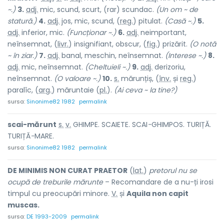
~.)
3.
adj.
mic, scund, scurt, (rar) scund
a
c.
(Un om ~ de
statură.)
4.
adj.
jos, mic, scund, (
reg.
) pitul
a
t.
(Casă ~.)
5.
adj.
inferior, mic.
(Funcționar ~.)
6.
adj.
neimportant,
neînsemnat, (
livr.
) insignifi
a
nt, obsc
u
r, (
fig.
) prizăr
i
t.
(O notă
~ în ziar.)
7.
adj.
banal, meschin, neînsemnat.
(Interese ~.)
8.
adj.
mic, neînsemnat.
(Cheltuieli ~.)
9.
adj.
derizoriu,
neînsemnat.
(O valoare ~.)
10.
s.
mărunțiș, (
înv.
și
reg.
)
paral
î
c, (
arg.
) mărunt
a
ie (
pl.
).
(Ai ceva ~ la tine?)
sursa:
Sinonime82 1982
permalink
scai-măr
u
nt
s.
v.
GHIMPE. SCAIETE. SCAI
-
GHIMPOS. TURIȚĂ.
TURIȚĂ
-
MARE.
sursa:
Sinonime82 1982
permalink
DE MINIMIS NON CURAT PRAETOR
(
lat.
)
pretorul nu se
ocupă de treburile mărunte
– Recomandare de a nu-ți irosi
timpul cu preocupări minore.
V.
și
Aquila non capit
muscas.
sursa:
DE 1993-2009
permalink