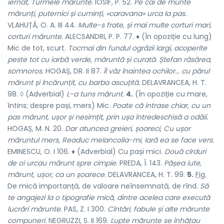
iernat, Turmele mărunte.
IOSIF, P. 52.
Pe cai de munte
mărunți, puternici și cuminți,
«caravana» urca la pas.
VLAHUȚĂ, O. A. III 44.
Multe-s frate, și mai multe corturi mari,
corturi mărunte.
ALECSANDRI, P. P. 77. ♦ (În opoziție cu
lung
)
Mic de tot, scurt.
Tocmai din fundul ogrăzii largi, acoperite
peste tot cu iarbă verde, măruntă și curată. Ștefan răsărea,
somnoros.
HOGAȘ, DR. II 87.
Îl văz înaintea ochilor... cu părul
mărunt și încărunțit, cu barba ascuțită.
DELAVRANCEA, H. T.
98. ◊ (Adverbial)
L-a tuns mărunt.
4.
(În opoziție cu
mare,
întins;
despre pași, mers) Mic.
Poate că intrase chiar, cu un
pas mărunt, ușor și nesimțit, prin ușa întredeschisă a odăii.
HOGAȘ, M. N. 20.
Dar atuncea greieri, șoareci, Cu ușor
măruntul mers, Readuc melancolia-mi, Iară ea se face vers.
EMINESCU, O. I 106. ♦ (Adverbial) Cu pași mici.
Două cîrduri
de oi urcau mărunt spre cimpie.
PREDA, Î. 143.
Pășea iute,
mărunt, ușor, ca un șoarece.
DELAVRANCEA, H. T. 99.
5.
Fig.
De mică importanță, de valoare neînsemnată, de rînd.
Să
te angajezi la o tipografie mică, dintre acelea care execută
lucrări mărunte.
PAS, Z. I 300.
Cîntări, fabule și alte mărunte
compuneri.
NEGRUZZI, S. II 169.
Lupte mărunte se înhățau