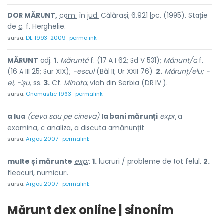
DOR MĂRUNT,
com.
în
jud.
Călărași; 6.921
loc.
(1995). Stație
de
c. f.
Herghelie.
sursa:
DE 1993-2009
permalink
MĂRUNT
adj.
1.
Măruntă
f. (17 A I 62; Sd V 531);
Mănunt/a
f.
(16 A III 25; Sur XIX);
-escul
(Băl II; Ur XXII 76).
2.
Mărunț/elu;
-
1
ei, -ișu,
ss.
3.
Cf.
Minata,
vlah din Serbia (DR IV
).
sursa:
Onomastic 1963
permalink
a lua
(ceva sau pe cineva)
la bani mărunți
expr.
a
examina, a analiza, a discuta amănunțit
sursa:
Argou 2007
permalink
multe și mărunte
expr.
1.
lucruri / probleme de tot felul.
2.
fleacuri, numicuri.
sursa:
Argou 2007
permalink
Mărunt dex online | sinonim