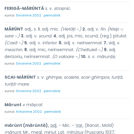
FERIGĂ-MĂRÚNTĂ
s. v.
strașnic.
sursa:
Sinonime 2002
permalink
MĂRÚNT
adj., s.
1.
adj. mic.
(Vietăți ~.)
2.
adj. v.
fin. (Nisip ~;
sare ~.)
3.
adj. v.
scund.
4.
adj. jos, mic, scund, (reg.) pitulat.
(Casă ~.)
5.
adj. v.
inferior.
6.
adj. v.
neînsemnat.
7.
adj. v.
meschin.
8.
adj. mic, neînsemnat.
(Cheltuieli ~.)
9.
adj.
derizoriu, neînsemnat.
(O valoare ~.)
10.
s. v.
mărunțiș.
sursa:
Sinonime 2002
permalink
SCAI-MĂRÚNT
s. v.
ghimpe, scaiete, scai-ghimpos, turiță,
turiță-mare.
sursa:
Sinonime 2002
permalink
Mărunt
≠ mășcat
sursa:
Antonime 2002
permalink
mărúnt (mărúntă),
adj.
– Mic. –
Var.
(Banat., Mold)
mănunt.
Mr.
,
megl.
minut.
Lat.
mĭnŭtus
(Pușcariu 1037;