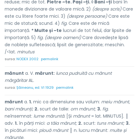
reduse; mic de tot.
Pietre ~te. Pași ~ți. ◊ Bani ~ți
bani în
monede divizionare de valoare mică. 2)
(despre scris)
Care
este cu litere foarte mici. 3)
(despre persoane)
Care este
mic de statură; scund. 4)
fig.
Care este de mică
importanță.
* Multe și ~te
lucruri de tot felul, dar lipsite de
importanță. 5)
fig. (despre oameni)
Care dovedește lipsă
de noblețe sufletească; lipsit de generozitate; meschin.
/<lat.
minutus
sursa:
NODEX 2002
permalink
mănunt
a. V.
mărunt:
lunca pudruită cu mănunt
mărgăritar
AL.
sursa:
Șăineanu, ed. VI 1929
permalink
mărunt
a.
1.
mic ca dimensiune sau volum:
meiu mărunt,
bani mărunți;
2.
scurt de talie:
om mărunt;
3.
fig.
neînsemnat:
lume măruntă.
[Și
mănunt
= lat. MINUTUS]. ║
adv.
1.
în părți mici:
a tăia mărunt;
2.
scurt:
tuns mărunt;
3.
în picături mici:
plouă mărunt
║ n. lucru mărunt:
multe și
mărunte.