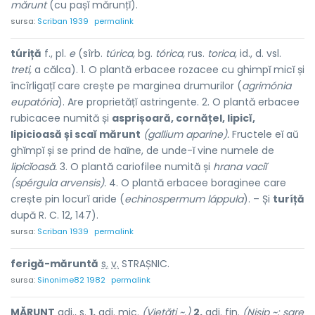
mărunt
(cu pașĭ mărunțĭ).
sursa:
Scriban 1939
permalink
túriță
f., pl.
e
(sîrb.
túrica,
bg.
tórica,
rus.
torica,
id., d. vsl.
treti,
a călca). 1. O plantă erbacee rozacee cu ghimpĭ micĭ și
încîrligațĭ care crește pe marginea drumurilor (
agrimónia
eupatória
). Are proprietățĭ astringente. 2. O plantă erbacee
rubicacee numită și
asprișoară, cornățel, lipicĭ,
lipicioasă și scaĭ mărunt
(gallium aparine).
Fructele eĭ aŭ
ghĭmpĭ și se prind de haĭne, de unde-ĭ vine numele de
lipicĭoasă.
3. O plantă cariofilee numită și
hrana vaciĭ
(spérgula arvensis).
4. O plantă erbacee boraginee care
crește pin locurĭ aride (
echinospermum láppula
). – Și
turíță
după R. C. 12, 147).
sursa:
Scriban 1939
permalink
ferigă-măr
u
ntă
s.
v.
STRAȘNIC.
sursa:
Sinonime82 1982
permalink
MĂR
U
NT
adj.
,
s.
1.
adj.
mic.
(Vietăți ~.)
2.
adj.
fin.
(Nisip ~; sare