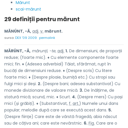
Mărunt
scai-mărunt
29 definiții pentru
mărunt
MĂNÚNT, -Ă,
adj.
v.
mărunt.
sursa:
DEX '09 2009
permalink
MĂRÚNT, -Ă,
mărunți, -te,
adj.
1.
De dimensiuni, de proporții
reduse; (foarte mic). ♦ Cu elemente componente foarte
mici; fin. ♦ (Adesea adverbial) Tăiat, sfărâmat, rupt în
bucăți de dimensiuni reduse. ♦ (Despre scris) Cu litere
foarte mici. ♦ (Despre ploaie, burniță etc.) Cu stropi sau
fulgi mici și deși.
2.
(Despre bani; adesea substantivat) Cu
monede divizionare de valoare mică.
3.
De înălțime, de
statură mică; scund, mic. ♦ Scurt.
4.
(Despre mers) Cu pași
mici (și grăbiți). ♦ (Substantivat,
f.
art.
) Numele unui dans
popular; melodie după care se execută acest dans.
5.
(Despre ființe) Care este de vârstă fragedă, abia născut
sau de câțiva ani; care este nevârstnic.
6.
Fig.
Care are o