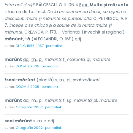
între unii și alții.
BĂLCESCU, O. II 106. ◊
Expr.
Multe și mărunte
= lucruri de tot felul.
De la un asemenea flecar, cu agerime
descusut, multe și mărunte se puteau afla.
C. PETRESCU, A. R.
7.
Începe a se chicoti și a spune de la nuntă multe și
mărunte.
CREANGĂ, P. 173. – Variantă: (Învechit și regional)
mănúnt, -ă
(ALECSANDRI, O. 169)
adj.
sursa:
DLRLC 1955-1957
permalink
mărúnt
adj.
m.
,
pl.
mărúnți;
f.
mărúntă,
pl.
mărúnte
sursa:
DOOM 2 2005
permalink
!scai-mărúnt
(plantă)
s. m.
,
pl.
scai-mărunți
sursa:
DOOM 2 2005
permalink
mărúnt
adj. m., pl.
mărúnți;
f. sg.
mărúntă,
pl.
mărúnte
sursa:
Ortografic 2002
permalink
scai mărúnt
s. m. + adj.
sursa:
Ortografic 2002
permalink