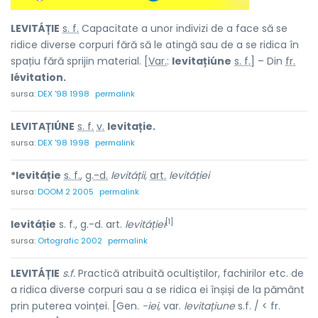
LEVITÁȚIE
s. f.
Capacitate a unor indivizi de a face să se
ridice diverse corpuri fără să le atingă sau de a se ridica în
spațiu fără sprijin material. [
Var.
:
levitațiúne
s. f.
] – Din
fr.
lévitation.
sursa:
DEX '98 1998
permalink
LEVITAȚIÚNE
s. f.
v.
levitație.
sursa:
DEX '98 1998
permalink
*levitáție
s. f.
,
g.-d.
levitáții,
art.
levitáției
sursa:
DOOM 2 2005
permalink
[1]
levitáție
s. f., g.-d. art.
levitáției
sursa:
Ortografic 2002
permalink
LEVITÁȚIE
s.f.
Practică atribuită ocultiștilor, fachirilor etc. de
a ridica diverse corpuri sau a se ridica ei înșiși de la pământ
prin puterea voinței. [Gen.
-iei,
var.
levitațiune
s.f. / < fr.