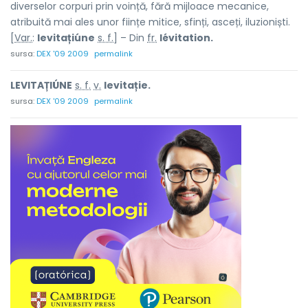
diverselor corpuri prin voință, fără mijloace mecanice,
atribuită mai ales unor ființe mitice, sfinți, asceți, iluzioniști.
[
Var.
:
levitațiúne
s. f.
] – Din
fr.
lévitation.
sursa:
DEX '09 2009
permalink
LEVITAȚIÚNE
s. f.
v.
levitație.
sursa:
DEX '09 2009
permalink