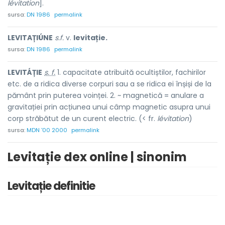
lévitation
].
sursa:
DN 1986
permalink
LEVITAȚIÚNE
s.f.
v.
levitație.
sursa:
DN 1986
permalink
LEVITÁȚIE
s. f.
1. capacitate atribuită ocultiștilor, fachirilor
etc. de a ridica diverse corpuri sau a se ridica ei înșiși de la
pământ prin puterea voinței. 2. ~ magnetică = anulare a
gravitației prin acțiunea unui câmp magnetic asupra unui
corp străbătut de un curent electric. (< fr.
lévitation
)
sursa:
MDN '00 2000
permalink
Levitație dex online | sinonim
Levitație definitie