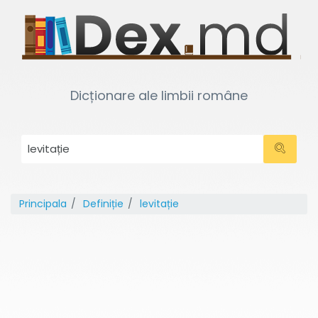
Dicționare ale limbii române
Principala
Definiție
levitație