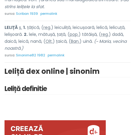
strîns lelițele la sfat.
sursa:
Scriban 1939
permalink
LEL
I
ȚĂ
s.
1.
țățică, (
reg.
) leicul
i
ță, leicușo
a
ră, lel
i
că, lelic
u
ță,
lelișo
a
ră.
2.
lele, mătușă, țață, (
pop.
) tătă
i
șă, (
reg.
) d
a
dă,
d
a
ică, l
e
ică, n
a
nă, (
Olt.
) ț
a
ică, (
Ban.
)
u
ină.
(~ Maria, vecina
noastră.)
sursa:
Sinonime82 1982
permalink
Leliță dex online | sinonim
Leliță definitie