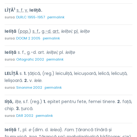
1
LÍȚĂ
s. f.
v.
leliță.
sursa:
DLRLC 1955-1957
permalink
lelíță
(
pop.
)
s. f.
,
g.-d.
art.
lelíței;
pl.
lelíțe
sursa:
DOOM 2 2005
permalink
lelíță
s. f., g.-d. art.
lelíței;
pl.
lelíțe
sursa:
Ortografic 2002
permalink
LELÍȚĂ
s.
1.
țățică, (reg.) leiculiță, leicușoară, lelică, lelicuță,
lelișoară.
2.
v.
lele.
sursa:
Sinonime 2002
permalink
líță,
líțe,
s.f. (reg.)
1.
epitet pentru fete, femei tinere.
2.
față,
chip.
3.
țurcă.
sursa:
DAR 2002
permalink
lelíță
f., pl.
e
(dim. d.
lelea
).
Fam.
Țărancă tînără și
frumușică.
Iron.
Țărancă saŭ mahalagĭoaĭcă bîrfitoare:
s’aŭ