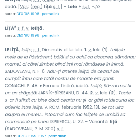
dadă. [
Var.
: (
reg.
)
líță
s. f.
] –
Lele
+
suf.
-iță.
sursa:
DEX '98 1998
permalink
2
LÍȚĂ
s. f.
v.
leliță.
sursa:
DEX '98 1998
permalink
LELÍȚĂ,
lelițe,
s. f.
Diminutiv al lui
lele.
1.
v.
lele
(
1
).
Lelițele
mele de la Păstrăveni, bălăi și cu ochii ca cicoarea, sămănau
mamei, al cărei zîmbet blînd îmi mai rămăsese în inimă.
SADOVEANU, N. F. 6.
Adu-ți aminte leliță, de ceasul cel
cumplit Întru care tatăl nostru de moarte era gonit.
CONACHI, P. 48. ♦ Femeie tînără, iubită.
Leliță, Să-mi mai fii
un an drăguță!
JARNÍK-BÎRSEANU, D. 44.
2.
v.
lele
(
2
).
Toate
s-ar fi sfîrșit cu bine dacă cearta nu și-ar găsi totdeauna loc
prielnic între lelițe.
V. ROM. februarie 1952, 131.
Se tot uita
asupra ei mereu... întocmai cum fac lelițele ce umblă să
momească pe tineri.
ISPIRESCU, U. 22. – Variantă:
líță
(SADOVEANU, P. M. 300)
s. f.
sursa:
DLRLC 1955-1957
permalink