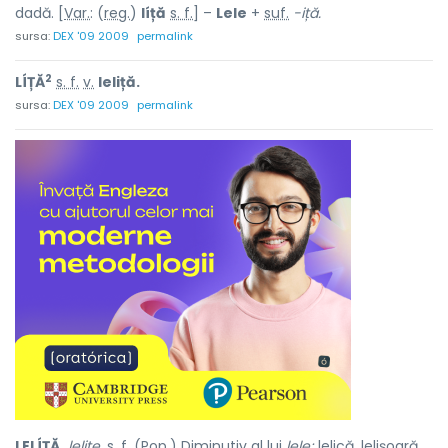
dadă. [
Var.
: (
reg.
)
líță
s. f.
] –
Lele
+
suf.
-iță.
sursa:
DEX '09 2009
permalink
2
LÍȚĂ
s. f.
v.
leliță.
sursa:
DEX '09 2009
permalink
LELÍȚĂ,
lelițe,
s. f.
(
Pop.
) Diminutiv al lui
lele;
lelică, lelișoară,