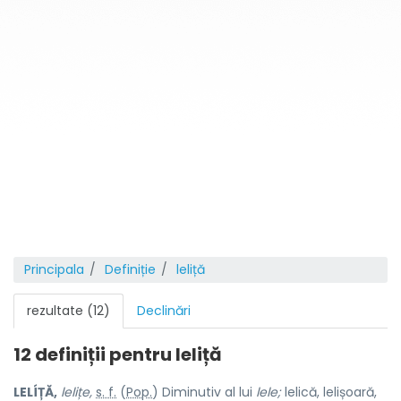
Principala
Definiție
leliță
rezultate (12)
Declinări
12 definiții pentru
leliță
LELÍȚĂ,
lelițe,
s. f.
(
Pop.
) Diminutiv al lui
lele;
lelică, lelișoară,