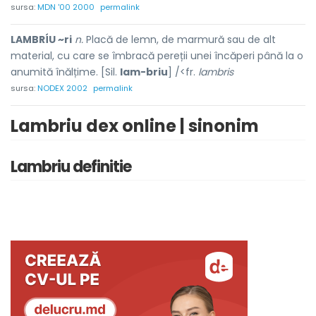
sursa:
MDN '00 2000
permalink
LAMBRÍU ~ri
n.
Placă de lemn, de marmură sau de alt
material, cu care se îmbracă pereții unei încăperi până la o
anumită înălțime. [Sil.
lam-briu
] /<fr.
lambris
sursa:
NODEX 2002
permalink
Lambriu dex online | sinonim
Lambriu definitie