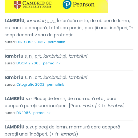
LAMBRÍU,
lambriuri,
s. n.
Îmbrăcăminte, de obicei de lemn,
cu care se acoperă, total sau parțial, pereții unei încăperi, în
scop decorativ sau de protecție.
sursa:
DLRLC 1955-1957
permalink
lambríu
s. n.
,
art.
lambríul;
pl.
lambríuri
sursa:
DOOM 2 2005
permalink
lambríu
s. n., art.
lambríul;
pl.
lambríuri
sursa:
Ortografic 2002
permalink
LAMBRÍU
s.n.
Placaj de lemn, de marmură etc., care
acoperă pereții unei încăperi. [Pron.
-briu.
/ < fr.
lambris
].
sursa:
DN 1986
permalink
LAMBRÍU
s. n.
placaj de lemn, marmură care acoperă
pereții unei încăperi. (< fr.
lambris
)