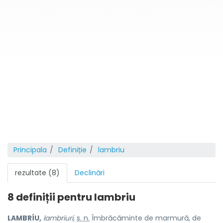
Principala
Definiție
lambriu
rezultate (8)
Declinări
8 definiții pentru
lambriu
LAMBRÍU,
lambriuri,
s. n.
Îmbrăcăminte de marmură, de