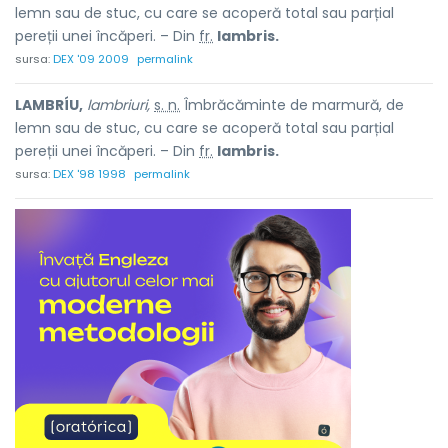
lemn sau de stuc, cu care se acoperă total sau parțial
pereții unei încăperi. – Din
fr.
lambris.
sursa:
DEX '09 2009
permalink
LAMBRÍU,
lambriuri,
s. n.
Îmbrăcăminte de marmură, de
lemn sau de stuc, cu care se acoperă total sau parțial
pereții unei încăperi. – Din
fr.
lambris.
sursa:
DEX '98 1998
permalink