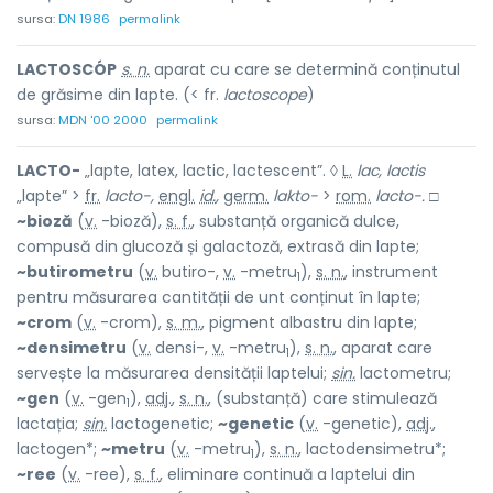
sursa:
DN 1986
permalink
LACTOSCÓP
s. n.
aparat cu care se determină conținutul
de grăsime din lapte. (< fr.
lactoscope
)
sursa:
MDN '00 2000
permalink
LACTO-
„lapte, latex, lactic, lactescent”. ◊
L.
lac, lactis
„lapte” >
fr.
lacto-,
engl.
id.
,
germ.
lakto-
>
rom.
lacto-.
□
~bioză
(
v.
-bioză),
s. f.
, substanță organică dulce,
compusă din glucoză și galactoză, extrasă din lapte;
~butirometru
(
v.
butiro-,
v.
-metru
),
s. n.
, instrument
1
pentru măsurarea cantității de unt conținut în lapte;
~crom
(
v.
-crom),
s. m.
, pigment albastru din lapte;
~densimetru
(
v.
densi-,
v.
-metru
),
s. n.
, aparat care
1
servește la măsurarea densității laptelui;
sin.
lactometru;
~gen
(
v.
-gen
),
adj.
,
s. n.
, (substanță) care stimulează
1
lactația;
sin.
lactogenetic;
~genetic
(
v.
-genetic),
adj.
,
lactogen*;
~metru
(
v.
-metru
),
s. n.
, lactodensimetru*;
1
~ree
(
v.
-ree),
s. f.
, eliminare continuă a laptelui din