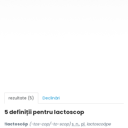
rezultate (5)
Declinări
5 definiții pentru
lactoscop
!lactoscóp
(-tos-cop/-to-scop)
s. n.
,
pl.
lactoscoápe