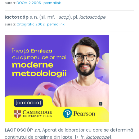
sursa:
DOOM 2 2005
permalink
lactoscóp
s. n. (sil. mf. -
scop
), pl.
lactoscoápe
sursa:
Ortografic 2002
permalink
LACTOSCÓP
s.n.
Aparat de laborator cu care se determină
conținutul de grăsime din lapte. [< fr.
lactoscope
].