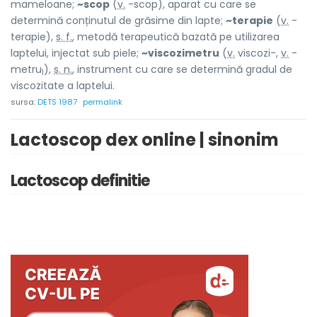
mameloane;
~scop
(
v.
-scop), aparat cu care se
determină conținutul de grăsime din lapte;
~terapie
(
v.
-
terapie),
s. f.
, metodă terapeutică bazată pe utilizarea
laptelui, injectat sub piele;
~viscozimetru
(
v.
viscozi-,
v.
-
metru
),
s. n.
, instrument cu care se determină gradul de
1
viscozitate a laptelui.
sursa:
DETS 1987
permalink
Lactoscop dex online | sinonim
Lactoscop definitie