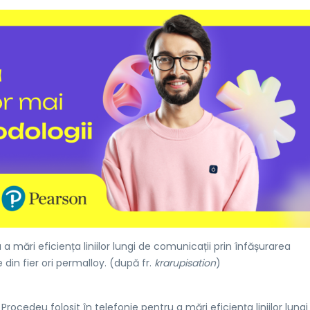
a mări eficiența liniilor lungi de comunicații prin înfășurarea
din fier ori permalloy. (după fr.
krarupisation
)
Procedeu folosit în telefonie pentru a mări eficiența liniilor lungi