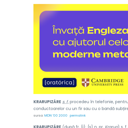
KRARUPIZÁRE
s. f.
procedeu în telefonie, pentru 
conductoarelor cu un fir sau cu o bandă subțire 
sursa:
MDN '00 2000
permalink
KRARUPIZÁRE
(după
fr.
{i}; {s}
n.
pr.
Krarup
)
s. f.