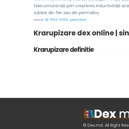
telecomunicații prin creșterea inductivității a
subțire din fier sau din permalloy.
sursa:
DE 1993-2009
permalink
Krarupizare dex online | s
Krarupizare definitie
© Dex.md. All Right Re