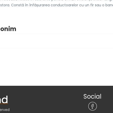
cestora. Constă în înfășurarea conductoarelor cu un fir sau o ba
inonim
Social
served