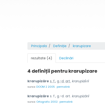
Principala
Definiție
krarupizare
rezultate (4)
Declinări
4 definiții pentru
krarupizare
krarupizáre
s. f.
,
g.-d.
art.
krarupizắrii
sursa:
DOOM 2 2005
permalink
krarupizáre
s. f., g.-d. art.
krarupizării
sursa:
Ortografic 2002
permalink