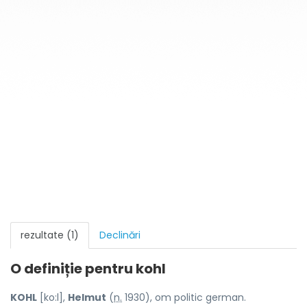
rezultate (1)
Declinări
O definiție pentru
kohl
KOHL
[ko:l],
Helmut
(
n.
1930), om politic german.