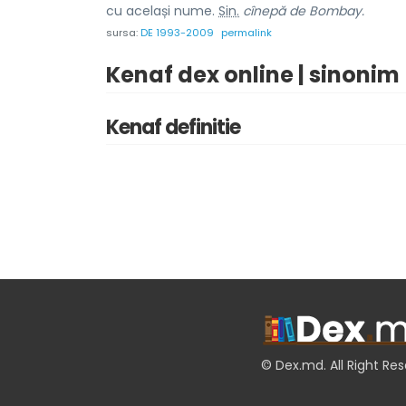
cu același nume.
Sin.
cînepă de Bombay.
sursa:
DE 1993-2009
permalink
Kenaf dex online | sinonim
Kenaf definitie
© Dex.md. All Right Re