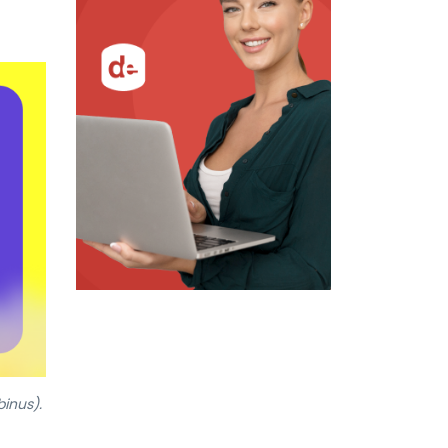
inus).