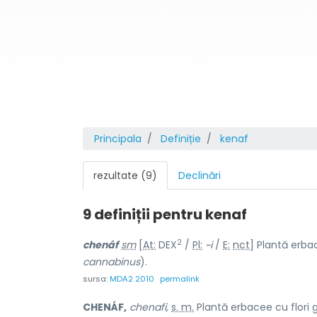
Principala
Definiție
kenaf
rezultate (9)
Declinări
9 definiții pentru
kenaf
2
chenáf
sm
[
At:
DEX
/
Pl:
~i
/
E:
nct
] Plantă erbac
cannabinus
).
sursa:
MDA2 2010
permalink
CHENÁF,
chenafi,
s. m.
Plantă erbacee cu flori g