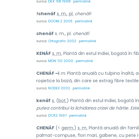
sursa:
DEX '98 1998
permalink
!chenáf
s. m.
,
pl.
chenáfi
sursa:
DOOM 2 2005
permalink
chenáf
s. m., pl.
chenáfi
sursa:
Ortografic 2002
permalink
KENÁF
s. m.
Plantă din estul Indiei, bogată în fib
sursa:
MDN '00 2000
permalink
CHENÁF ~i
m.
Plantă anuală cu tulpina înaltă, 
roșietice la bază, din care se extrag fibre textile
sursa:
NODEX 2002
permalink
kenáf
s.
(
bot.
) Plantă din estul Indiei, bogată în
putea contribui la lichidarea crizei de hârtie. Es
sursa:
DCR2 1997
permalink
CHENÁF
(<
germ.
)
s. m.
Plantă anuală din famil
palmat-compuse, flori mari, galbene, cu pete ro