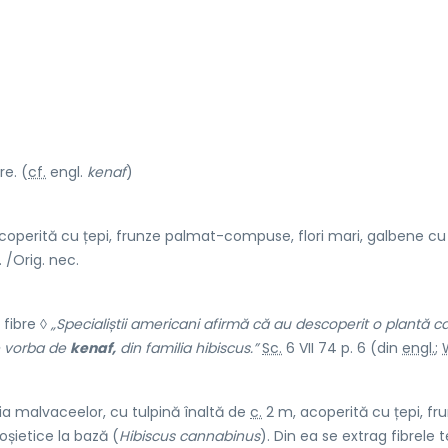
re. (
cf.
engl.
kenaf
)
acoperită cu țepi, frunze palmat-compuse, flori mari, galbene cu
. /Orig. nec.
 fibre ◊
„Specialiștii americani afirmă că au descoperit o plantă c
te vorba de
kenaf,
din familia hibiscus.”
Sc.
6 VII 74 p. 6 (din
engl.
;
ia malvaceelor, cu tulpină înaltă de
c.
2 m, acoperită cu țepi, fr
șietice la bază (
Hibiscus cannabinus
). Din ea se extrag fibrele t