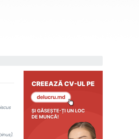
iscus
inus).