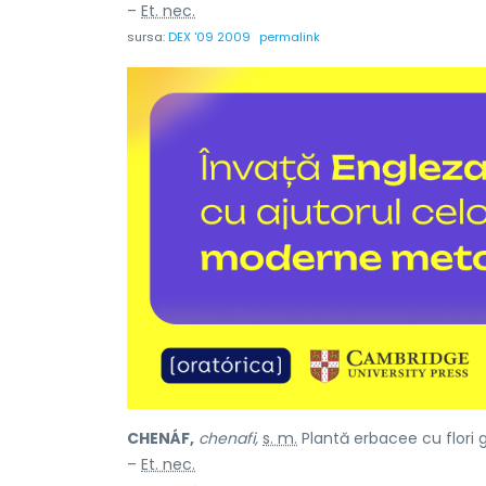
–
Et. nec.
sursa:
DEX '09 2009
permalink
CHENÁF,
chenafi,
s. m.
Plantă erbacee cu flori g
–
Et. nec.