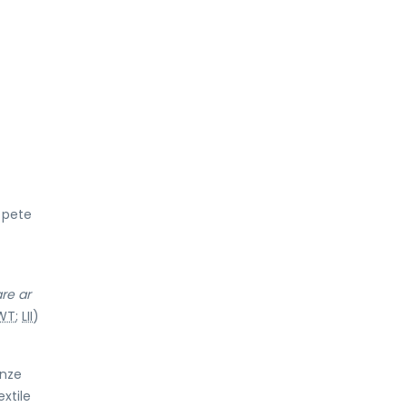
 pete
are ar
WT
;
LII
)
unze
extile