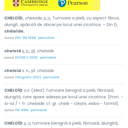
CHELOÍD,
cheloide,
s. n.
Tumoare a pielii, cu aspect fibros,
alungit, apărută de obicei pe locul unei cicatrice. – Din
fr.
chéloïde.
sursa:
DEX '98 1998
permalink
cheloíd
s. n.
,
pl.
cheloíde
sursa:
DOOM 2 2005
permalink
cheloíd
s. n., pl.
cheloíde
sursa:
Ortografic 2002
permalink
CHELOÍD
s.n.
(
Med.
) Tumoare benignă a pielii, fibroasă,
alungită, care apare adesea pe locul unei cicatrice. [Pron.
-
lo-id.
/ < fr.
cheloïde,
cf. gr.
chele
– clește,
eidos
– formă].
sursa:
DN 1986
permalink
CHELOÍD
s. n.
tumoare benignă a pielii, fibroasă, alungită,