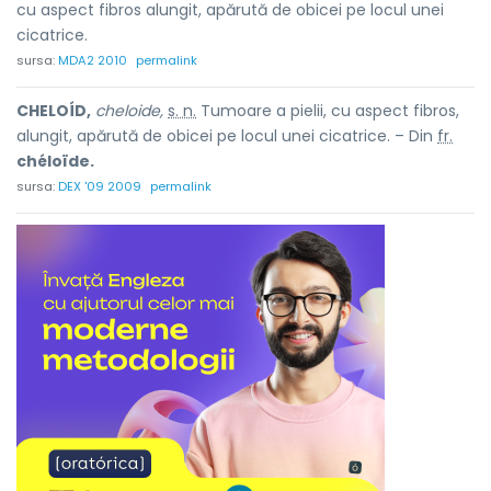
cu aspect fibros alungit, apărută de obicei pe locul unei
cicatrice.
sursa:
MDA2 2010
permalink
CHELOÍD,
cheloide,
s. n.
Tumoare a pielii, cu aspect fibros,
alungit, apărută de obicei pe locul unei cicatrice. – Din
fr.
chéloïde.
sursa:
DEX '09 2009
permalink