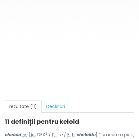
rezultate (11)
Declinări
11 definiții pentru
keloid
2
cheloíd
sn
[
At:
DEX
/
Pl:
~e
/
E:
fr
chéloïde
] Tumoare a pielii,