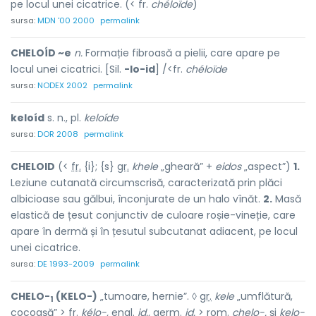
pe locul unei cicatrice. (< fr.
chéloïde
)
sursa:
MDN '00 2000
permalink
CHELOÍD ~e
n.
Formație fibroasă a pielii, care apare pe
locul unei cicatrici. [Sil.
-lo-id
] /<fr.
chéloïde
sursa:
NODEX 2002
permalink
keloíd
s. n., pl.
keloíde
sursa:
DOR 2008
permalink
CHELOID
(<
fr.
{i}; {s}
gr.
khele
„gheară” +
eidos
„aspect”)
1.
Leziune cutanată circumscrisă, caracterizată prin plăci
albicioase sau gălbui, înconjurate de un halo vînăt.
2.
Masă
elastică de țesut conjunctiv de culoare roșie-vineție, care
apare în dermă și în țesutul subcutanat adiacent, pe locul
unei cicatrice.
sursa:
DE 1993-2009
permalink
CHELO-
(KELO-)
„tumoare, hernie”. ◊
gr.
kele
„umflătură,
1
cocoașă” >
fr.
kélo-,
engl.
id.
,
germ.
id.
>
rom.
chelo-.
și
kelo-