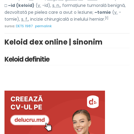
□
~id
(keloid)
(
v.
-id),
s. n.
, formațiune tumorală benignă,
dezvoltată pe pielea care a avut o leziune;
~tomie
(
v.
-
[1]
tomie),
s. f.
, incizie chirurgicală a inelului herniar.
sursa:
DETS 1987
permalink
Keloid dex online | sinonim
Keloid definitie