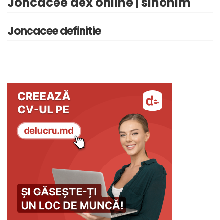
Joncacee dex online | sinonim
Joncacee definitie