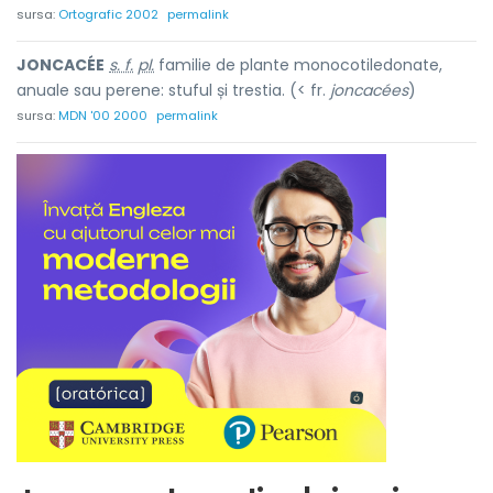
sursa:
Ortografic 2002
permalink
JONCACÉE
s. f.
pl.
familie de plante monocotiledonate,
anuale sau perene: stuful și trestia. (< fr.
joncacées
)
sursa:
MDN '00 2000
permalink