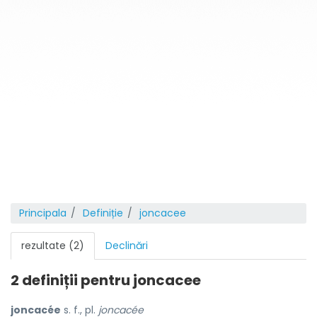
Principala
Definiție
joncacee
rezultate (2)
Declinări
2 definiții pentru
joncacee
joncacée
s. f., pl.
joncacée