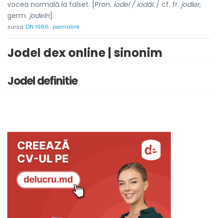
vocea normală la falset. [Pron.
iodel / iodăl.
/ cf. fr.
jodler,
germ.
jodeln
].
sursa:
DN 1986
permalink
Jodel dex online | sinonim
Jodel definitie