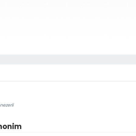
nezeríi
inonim