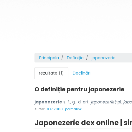
Principala
Definiție
japonezerie
rezultate (1)
Declinări
O definiție pentru
japonezerie
japonezeríe
s. f., g.-d. art.
japonezeríei;
pl.
japo
sursa:
DOR 2008
permalink
Japonezerie dex online | s