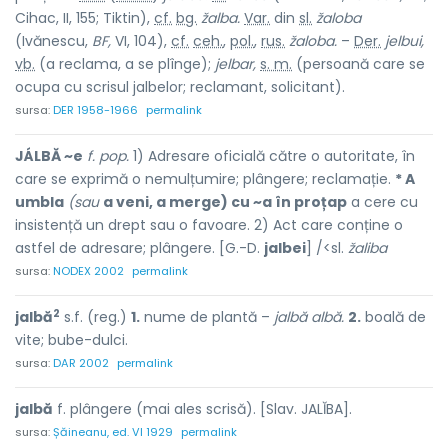
Cihac, II, 155; Tiktin),
cf.
bg.
žalba.
Var.
din
sl.
žaloba
(Ivănescu,
BF,
VI, 104),
cf.
ceh.
,
pol.
,
rus.
žaloba.
–
Der.
jelbui,
vb.
(a reclama, a se plînge);
jelbar,
s. m.
(persoană care se
ocupa cu scrisul jalbelor; reclamant, solicitant).
sursa:
DER 1958-1966
permalink
JÁLBĂ ~e
f. pop.
1) Adresare oficială către o autoritate, în
care se exprimă o nemulțumire; plângere; reclamație.
* A
umbla
(sau
a veni, a merge) cu ~a în proțap
a cere cu
insistență un drept sau o favoare. 2) Act care conține o
astfel de adresare; plângere. [G.-D.
jalbei
] /<sl.
žaliba
sursa:
NODEX 2002
permalink
2
jalbă
s.f. (reg.)
1.
nume de plantă –
jalbă albă.
2.
boală de
vite; bube-dulci.
sursa:
DAR 2002
permalink
jalbă
f. plângere (mai ales scrisă). [Slav. JALĬBA].
sursa:
Șăineanu, ed. VI 1929
permalink