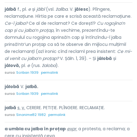
jálbă
f., pl.
e
și
jălbĭ
(vsl.
žalĭba.
V.
jălesc
). Plîngere,
reclamațiune. Hîrtia pe care e scrisă această reclamațiune.
Ce-ĭ jalba?
Ce aĭ de reclamat? Ce doreștĭ?
Cu rogojina’n
cap și cu jalba’n proțap,
în vechime, prezentîndu-te
domnuluĭ cu rogojina aprinsă’n cap și întînzîndu-ĭ jalba
prinsă’ntr’un proțap ca să te observe din mijlocu mulțimiĭ
de reclamanțĭ (azĭ ironic cînd reclamĭ prea insistent:
Ce mi-
aĭ venit cu jalba’n proțap?
V. Șăĭn. 1, 39). – Și
jálobă
și
jálovă,
pl.
e
(rus.
žaloba
).
sursa:
Scriban 1939
permalink
jálobă
V.
jalbă.
sursa:
Scriban 1939
permalink
j
a
lbă
s.
v.
CERERE. PETIȚIE. PLÎNGERE. RECLAMAȚIE.
sursa:
Sinonime82 1982
permalink
a umbla cu jalba în proțap
expr.
a protesta, a reclama; a
cere cu insistență ceva.