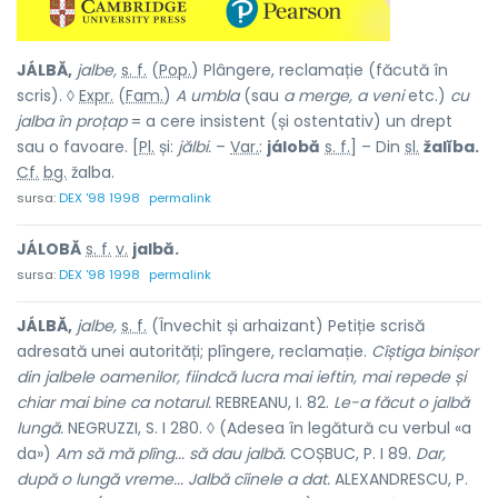
JÁLBĂ,
jalbe,
s. f.
(
Pop.
) Plângere, reclamație (făcută în
scris). ◊
Expr.
(
Fam.
)
A umbla
(sau
a merge, a veni
etc.)
cu
jalba în proțap
= a cere insistent (și ostentativ) un drept
sau o favoare. [
Pl.
și:
jălbi.
–
Var.
:
jálobă
s. f.
] – Din
sl.
žalĭba.
Cf.
bg.
žalba.
sursa:
DEX '98 1998
permalink
JÁLOBĂ
s. f.
v.
jalbă.
sursa:
DEX '98 1998
permalink
JÁLBĂ,
jalbe,
s. f.
(Învechit și arhaizant) Petiție scrisă
adresată unei autorități; plîngere, reclamație.
Cîștiga binișor
din jalbele oamenilor, fiindcă lucra mai ieftin, mai repede și
chiar mai bine ca notarul.
REBREANU, I. 82.
Le-a făcut o jalbă
lungă.
NEGRUZZI, S. I 280. ◊ (Adesea în legătură cu verbul «a
da»)
Am să mă plîng... să dau jalbă.
COȘBUC, P. I 89.
Dar,
după o lungă vreme... Jalbă cîinele a dat.
ALEXANDRESCU, P.