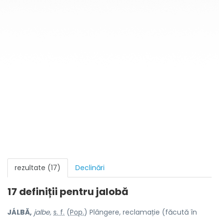
rezultate (17)
Declinări
17 definiții pentru
jalobă
JÁLBĂ,
jalbe,
s. f.
(
Pop.
) Plângere, reclamație (făcută în