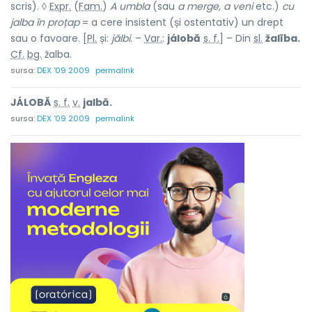
scris). ◊
Expr.
(
Fam.
)
A umbla
(sau
a merge, a veni
etc.)
cu
jalba în proțap
= a cere insistent (și ostentativ) un drept
sau o favoare. [
Pl.
și:
jălbi.
–
Var.
:
jálobă
s. f.
] – Din
sl.
žalĭba.
Cf.
bg.
žalba.
sursa:
DEX '09 2009
permalink
JÁLOBĂ
s. f.
v.
jalbă.
sursa:
DEX '09 2009
permalink