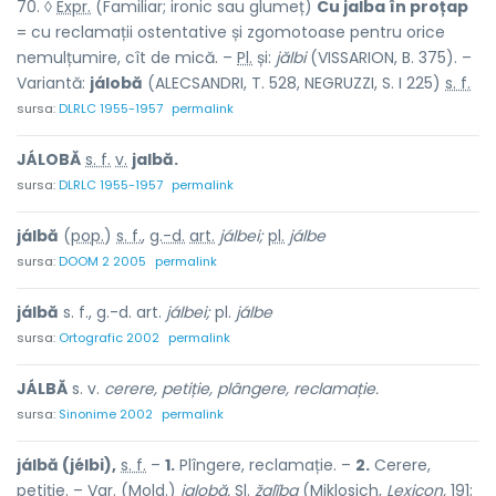
70. ◊
Expr.
(Familiar; ironic sau glumeț)
Cu jalba în proțap
= cu reclamații ostentative și zgomotoase pentru orice
nemulțumire, cît de mică. –
Pl.
și:
jălbi
(VISSARION, B. 375). –
Variantă:
jálobă
(ALECSANDRI, T. 528, NEGRUZZI, S. I 225)
s. f.
sursa:
DLRLC 1955-1957
permalink
JÁLOBĂ
s. f.
v.
jalbă.
sursa:
DLRLC 1955-1957
permalink
jálbă
(
pop.
)
s. f.
,
g.-d.
art.
jálbei;
pl.
jálbe
sursa:
DOOM 2 2005
permalink
jálbă
s. f., g.-d. art.
jálbei;
pl.
jálbe
sursa:
Ortografic 2002
permalink
JÁLBĂ
s. v.
cerere, petiție, plângere, reclamație.
sursa:
Sinonime 2002
permalink
jálbă (jélbi),
s. f.
–
1.
Plîngere, reclamație. –
2.
Cerere,
petiție. –
Var.
(
Mold.
)
jalobă.
Sl.
žalĭba
(Miklosich,
Lexicon,
191;