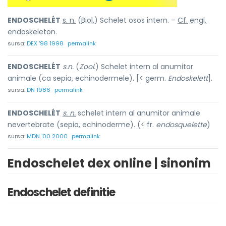
ENDOSCHELÉT
s. n.
(
Biol.
) Schelet osos intern. –
Cf.
engl.
endoskeleton.
sursa:
DEX '98 1998
permalink
ENDOSCHELÉT
s.n.
(
Zool.
) Schelet intern al anumitor
animale (ca sepia, echinodermele). [< germ.
Endoskelett
].
sursa:
DN 1986
permalink
ENDOSCHELÉT
s. n.
schelet intern al anumitor animale
nevertebrate (sepia, echinoderme). (< fr.
endosquelette
)
sursa:
MDN '00 2000
permalink
Endoschelet dex online | sinonim
Endoschelet definitie