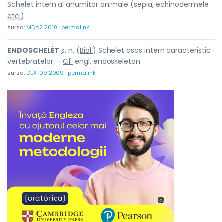
Schelet intern al anumitor animale (sepia, echinodermele
etc.
)
sursa:
MDA2 2010
permalink
ENDOSCHELÉT
s. n.
(
Biol.
) Schelet osos intern caracteristic
vertebratelor. –
Cf.
engl.
endoskeleton.
sursa:
DEX '09 2009
permalink