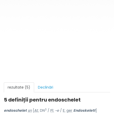
rezultate (5)
Declinări
5 definiții pentru
endoschelet
3
endoschel
e
t
sn
[
At:
DN
/
Pl:
~e
/
E:
ger
Endoskelett
]