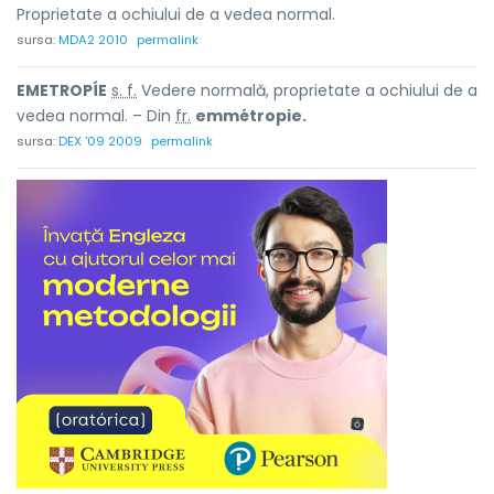
Proprietate a ochiului de a vedea normal.
sursa:
MDA2 2010
permalink
EMETROPÍE
s. f.
Vedere normală, proprietate a ochiului de a
vedea normal. – Din
fr.
emmétropie.
sursa:
DEX '09 2009
permalink