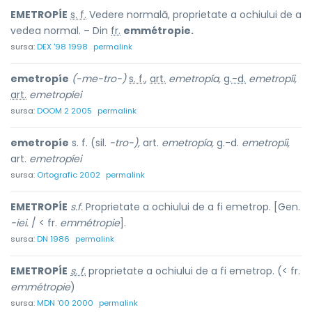
EMETROPÍE
s. f.
Vedere normală, proprietate a ochiului de a
vedea normal. – Din
fr.
emmétropie.
sursa:
DEX '98 1998
permalink
emetropíe
(-me-tro-)
s. f.
,
art.
emetropía,
g.-d.
emetropíi,
art.
emetropíei
sursa:
DOOM 2 2005
permalink
emetropíe
s. f. (sil.
-tro-),
art.
emetropía,
g.-d.
emetropíi,
art.
emetropíei
sursa:
Ortografic 2002
permalink
EMETROPÍE
s.f.
Proprietate a ochiului de a fi emetrop. [Gen.
-iei.
/ < fr.
emmétropie
].
sursa:
DN 1986
permalink
EMETROPÍE
s. f.
proprietate a ochiului de a fi emetrop. (< fr.
emmétropie
)
sursa:
MDN '00 2000
permalink