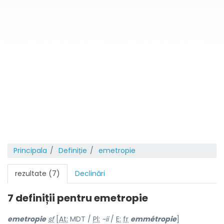
Principala
Definiție
emetropie
rezultate (7)
Declinări
7 definiții pentru
emetropie
emetrop
i
e
sf
[
At:
MDT /
Pl:
~
i
i
/
E:
fr
emmétropie
]