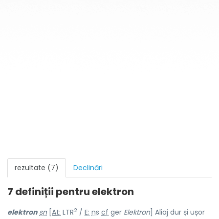
rezultate (7)
Declinări
7 definiții pentru
elektron
2
elektr
o
n
sn
[
At:
LTR
/
E:
ns
cf
ger
Elektron
] Aliaj dur și ușor