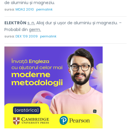
de aluminiu și magneziu.
sursa:
MDA2 2010
permalink
ELEKTRÓN
s. n.
Aliaj dur și ușor de aluminiu și magneziu. –
Probabil din
germ.
sursa:
DEX '09 2009
permalink