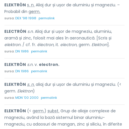
ELEKTRÓN
s. n.
Aliaj dur și ușor de aluminiu și magneziu. –
Probabil din
germ.
sursa:
DEX '98 1998
permalink
ELECTRÓN
s.n.
Aliaj dur și ușor de magneziu, aluminiu,
aramă și zinc, folosit mai ales în aeronautică. [Scris și
elektron.
/ cf. fr.
électron,
it.
electron,
germ.
Elektron
].
sursa:
DN 1986
permalink
ELEKTRÓN
s.n.
v.
electron.
sursa:
DN 1986
permalink
ELEKTRÓN
s. n.
aliaj dur și ușor de aluminiu și magneziu. (<
germ.
Elektron
)
sursa:
MDN '00 2000
permalink
ELEKTRÓN
(<
germ.
)
subst.
Grup de aliaje complexe de
magneziu, având la bază sistemul binar aluminiu-
magneziu, cu adaosuri de mangan, zinc și siliciu, în diferite