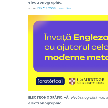
electronographic.
sursa:
DEX '09 2009
permalink
ELECTRONOGRÁFIC, -Ă,
electronografici, -ce,
a
electronographic.