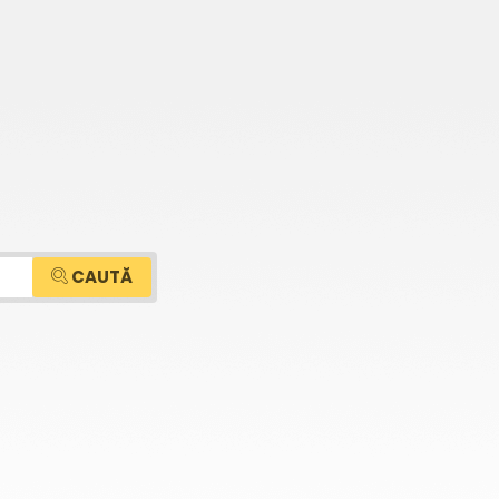
CAUTĂ