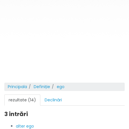
Principala
Definiție
ego
rezultate (14)
Declinări
3 intrări
alter ego