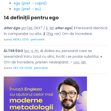
ego (pref. - capră)
ego (pref. - eu)
14 definiții pentru
ego
2
álter égo
sm
[
At:
DEX
/
E:
lat
alter ego
]
1
Persoană identică
în comparație cu alta.
2
(
Fig
; rar) Om de încredere.
sursa:
MDA2 2010
permalink
ÁLTER ÉGO
loc.
s. m.
Al doilea eu; persoană care se
aseamănă întru totul cu alta, încât i se poate substitui. ♦
Om de încredere, prieten nedespărțit. –
Loc.
lat.
sursa:
DEX '09 2009
permalink