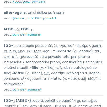
sursa:
NODEX 2002
permalink
alter-ego
m. un al doilea eu însumi.
sursa:
Șăineanu, ed. VI 1929
permalink
AEGO-,
v.
EGO-
.
2
sursa:
DETS 1987
permalink
EGO-
„eu, propria persoană”. ◊
L.
ego
„eu” >
fr.
égo-,
germ.
1
id.
,
it.
id.
,
engl.
id.
>
rom.
ego-.
□
~centric
(
v.
-centric),
adj.
,
s. m.
și
f.
, (persoană) care privește totul prin prisma
intereselor și sentimentelor proprii, considerîndu-se centrul
oricărei situații;
~filie
(
v.
-filie
),
s. f.
, iubire patologică de
1
sine;
~latrie
(
v.
-latrie),
s. f.
, adorație patologică a propriei
persoane;
sin.
egocentrism;
~latru
(
v.
-latru),
adj.
, stăpînit
de egolatrie.
sursa:
DETS 1987
permalink
EGO-
(AEGO-)
„capră, behăit de capră”. ◊
gr.
aix, aigos
2
„capră” >
L.
sav.
ego-
și
aego-,
fr.
égo-,
it.
id.
,
germ.
id.
,
engl.