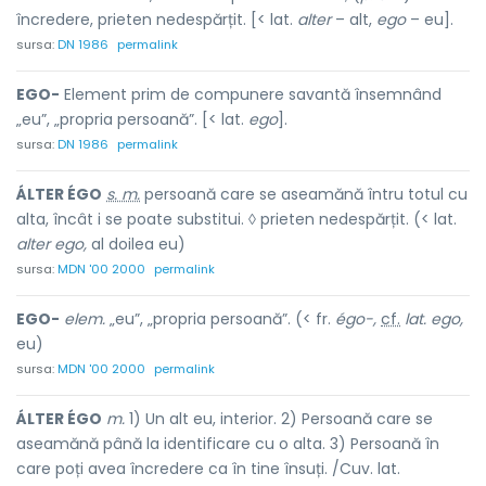
încredere, prieten nedespărțit. [< lat.
alter
– alt,
ego
– eu].
sursa:
DN 1986
permalink
EGO-
Element prim de compunere savantă însemnând
„eu”, „propria persoană”. [< lat.
ego
].
sursa:
DN 1986
permalink
ÁLTER ÉGO
s. m.
persoană care se aseamănă întru totul cu
alta, încât i se poate substitui. ◊ prieten nedespărțit. (< lat.
alter ego,
al doilea eu)
sursa:
MDN '00 2000
permalink
EGO-
elem.
„eu”, „propria persoană”. (< fr.
égo-,
cf.
lat. ego,
eu)
sursa:
MDN '00 2000
permalink
ÁLTER ÉGO
m.
1) Un alt eu, interior. 2) Persoană care se
aseamănă până la identificare cu o alta. 3) Persoană în
care poți avea încredere ca în tine însuți. /Cuv. lat.