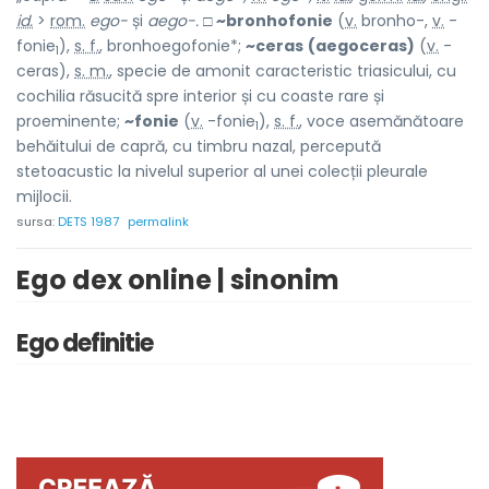
id.
>
rom.
ego-
și
aego-.
□
~bronhofonie
(
v.
bronho-,
v.
-
fonie
),
s. f.
, bronhoegofonie*;
~ceras
(aegoceras)
(
v.
-
1
ceras),
s. m.
, specie de amonit caracteristic triasicului, cu
cochilia răsucită spre interior și cu coaste rare și
proeminente;
~fonie
(
v.
-fonie
),
s. f.
, voce asemănătoare
1
behăitului de capră, cu timbru nazal, percepută
stetoacustic la nivelul superior al unei colecții pleurale
mijlocii.
sursa:
DETS 1987
permalink
Ego dex online | sinonim
Ego definitie