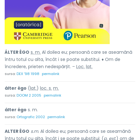
ÁLTER ÉGO
s. m.
Al doilea eu; persoană care se aseamănă
întru totul cu alta, încât i se poate substitui. ♦ Om de
încredere, prieten nedespărțit. –
Loc.
lat.
sursa:
DEX '98 1998
permalink
álter égo
(
lat.
)
loc. s.
m.
sursa:
DOOM 2 2005
permalink
álter égo
s. m.
sursa:
Ortografic 2002
permalink
ALTER ÉGO
s.m.
Al doilea eu; persoană care se aseamănă
întru totul cu alta, încât i se poate substitui; (
p. ext.
) om de