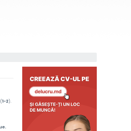
(
1-2
).
ue.