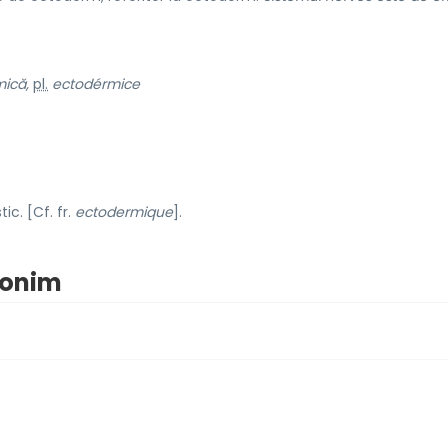
ică,
pl.
ectodérmice
ic. [Cf. fr.
ectodermique
].
nonim