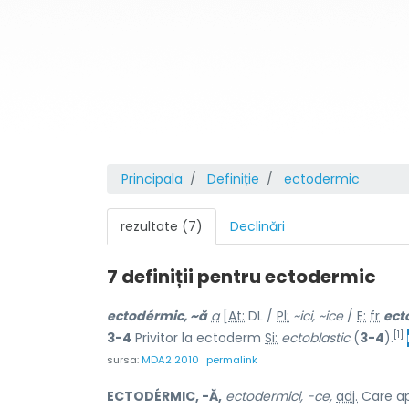
Principala
Definiție
ectodermic
rezultate (7)
Declinări
7 definiții pentru
ectodermic
ectodérmic, ~ă
a
[
At:
DL /
Pl:
~ici, ~ice
/
E:
fr
ect
[1]
3-4
Privitor la ectoderm
Si:
ectoblastic
(
3-4
).
sursa:
MDA2 2010
permalink
ECTODÉRMIC, -Ă,
ectodermici, -ce,
adj.
Care ap