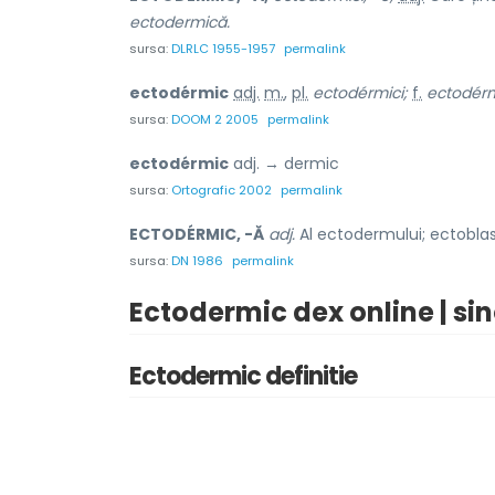
ectodermică.
sursa:
DLRLC 1955-1957
permalink
ectodérmic
adj.
m.
,
pl.
ectodérmici;
f.
ectodérm
sursa:
DOOM 2 2005
permalink
ectodérmic
adj. → dermic
sursa:
Ortografic 2002
permalink
ECTODÉRMIC, -Ă
adj.
Al ectodermului; ectoblast
sursa:
DN 1986
permalink
Ectodermic dex online | si
Ectodermic definitie