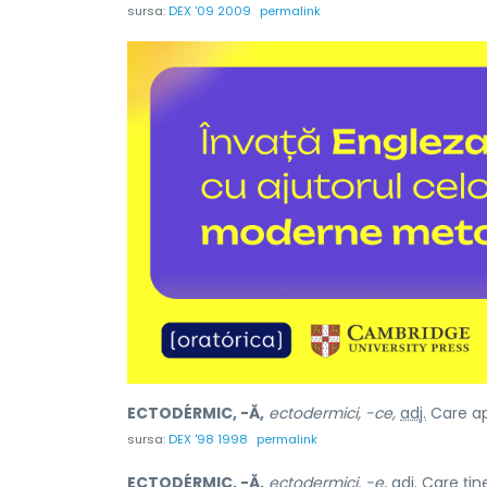
sursa:
DEX '09 2009
permalink
ECTODÉRMIC, -Ă,
ectodermici, -ce,
adj.
Care ap
sursa:
DEX '98 1998
permalink
ECTODÉRMIC, -Ă,
ectodermici, -e,
adj.
Care țin