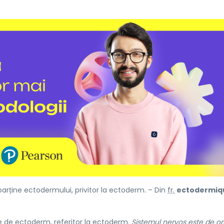
arține ectodermului, privitor la ectoderm. – Din
fr.
ectodermiq
e de ectoderm, referitor la ectoderm.
Sistemul nervos este de or