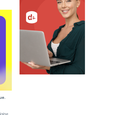
ue.
igine