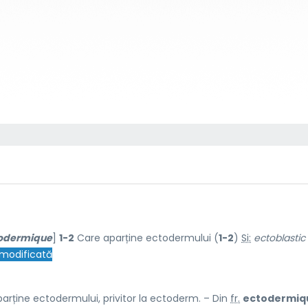
odermique
]
1-2
Care aparține ectodermului (
1-2
)
Si:
ectoblastic
modificată
arține ectodermului, privitor la ectoderm. – Din
fr.
ectodermiq