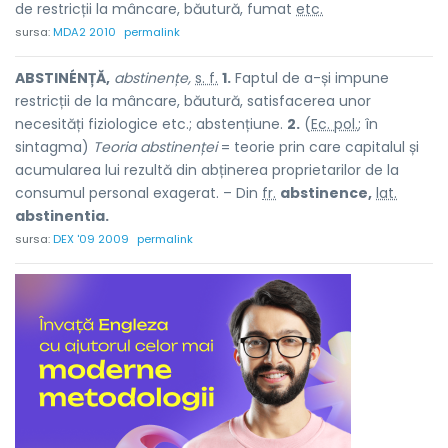
de restricții la mâncare, băutură, fumat
etc.
sursa:
MDA2 2010
permalink
ABSTINÉNȚĂ,
abstinențe,
s. f.
1.
Faptul de a-și impune
restricții de la mâncare, băutură, satisfacerea unor
necesități fiziologice etc.; abstențiune.
2.
(
Ec. pol.
; în
sintagma)
Teoria abstinenței
= teorie prin care capitalul și
acumularea lui rezultă din abținerea proprietarilor de la
consumul personal exagerat. – Din
fr.
abstinence,
lat.
abstinentia.
sursa:
DEX '09 2009
permalink