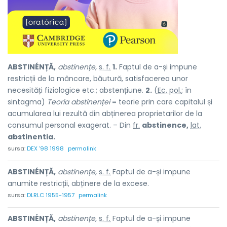
ABSTINÉNȚĂ,
abstinențe,
s. f.
1.
Faptul de a-și impune
restricții de la mâncare, băutură, satisfacerea unor
necesități fiziologice etc.; abstențiune.
2.
(
Ec. pol.
; în
sintagma)
Teoria abstinenței
= teorie prin care capitalul și
acumularea lui rezultă din abținerea proprietarilor de la
consumul personal exagerat. – Din
fr.
abstinence,
lat.
abstinentia.
sursa:
DEX '98 1998
permalink
ABSTINÉNȚĂ,
abstinențe,
s. f.
Faptul de a-și impune
anumite restricții, abținere de la excese.
sursa:
DLRLC 1955-1957
permalink
ABSTINÉNȚĂ,
abstinențe,
s. f.
Faptul de a-și impune