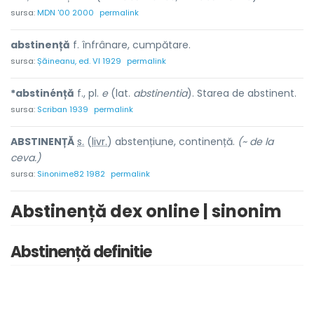
sursa:
MDN '00 2000
permalink
abstinență
f. înfrânare, cumpătare.
sursa:
Șăineanu, ed. VI 1929
permalink
*abstinénță
f., pl.
e
(lat.
abstinentia
). Starea de abstinent.
sursa:
Scriban 1939
permalink
ABSTIN
E
NȚĂ
s.
(
livr.
) abstenți
u
ne, contin
e
nță.
(~ de la
ceva.)
sursa:
Sinonime82 1982
permalink
Abstinență dex online | sinonim
Abstinență definitie