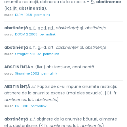
anumite restricții, abținerea de la excese. –
Fr.
abstinence
(
lat. lit.
abstinentia
).
sursa:
DLRM 1958
permalink
abstinénță
s. f.
,
g.-d.
art.
abstinénței;
pl.
abstinénțe
sursa:
DOOM 2 2005
permalink
abstinénță
s. f., g.-d. art.
abstinénței;
pl.
abstinénțe
sursa:
Ortografic 2002
permalink
ABSTINÉNȚĂ
s. (livr.) abstențiune, continență.
sursa:
Sinonime 2002
permalink
ABSTINÉNȚĂ
s.f.
Faptul de a-și impune anumite restricții;
abținere de la anumite excese (mai ales sexuale). [Cf. fr.
abstinence,
lat.
abstinentia
].
sursa:
DN 1986
permalink
abstinénță
s. f.
abținere de la anumite băuturi, alimente
etc; abstențiune. (< fr.
abstinence,
lat.
abstinentia
)