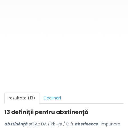
rezultate (13)
Declinări
13 definiții pentru
abstinență
abstinénță
sf
[
At:
DA /
Pl:
~țe
/
E:
fr
abstinence
] Impunere