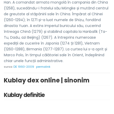
Han. A comandat armata mongolă în campania din China
(1258), sucedându-i fratelui său Möngke și mutând centrul
de greutate al stăpânirii sale în China. Împărat al Chinei
(1260-1294); în 1271 și-a luat numele de Shizu, fondând
dinastia Yuan. A extins imperiul bunicului său, cucerind
întreaga Chină (1279) și stabilind capitala la Hanbalîk (Ta-
Tu, Dadu, azi Beijing) (1267). A întreprins numeroase
expediții de cucerire în Japonia (1274 ȘI 1281), Vietnam
(1260-1288), Birmania (1277-1287). La curtea lui s-a oprit și
Marco Polo, în timpul călătoriei sale în Orient, îndeplinind
chiar unele funcții administrative.
sursa:
DE 1993-2009
permalink
Kublay dex online | sinonim
Kublay definitie