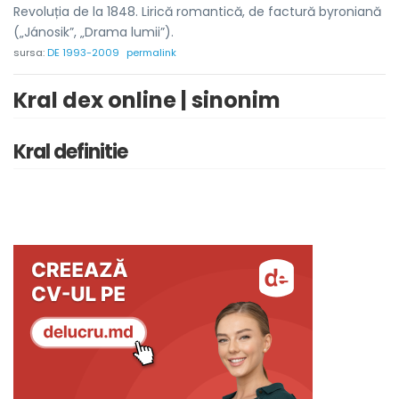
Revoluția de la 1848. Lirică romantică, de factură byroniană
(„Jánosik”, „Drama lumii”).
sursa:
DE 1993-2009
permalink
Kral dex online | sinonim
Kral definitie