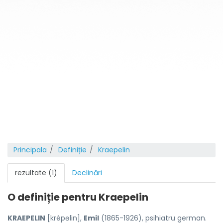
Principala
Definiție
Kraepelin
rezultate (1)
Declinări
O definiție pentru
Kraepelin
KRAEPELIN
[krépəlin],
Emil
(1865-1926), psihiatru german.