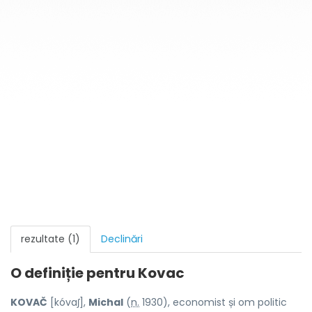
rezultate (1)
Declinări
O definiție pentru
Kovac
KOVAČ
[kóvaʃ],
Michal
(
n.
1930), economist și om politic