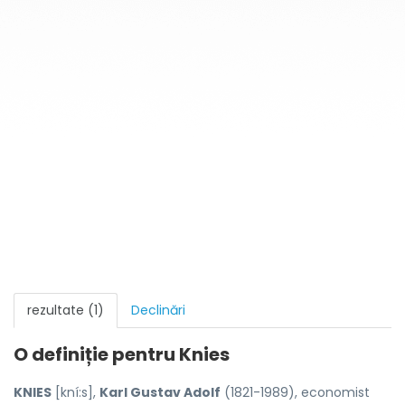
rezultate (1)
Declinări
O definiție pentru
Knies
KNIES
[kní:s],
Karl Gustav Adolf
(1821-1989), economist