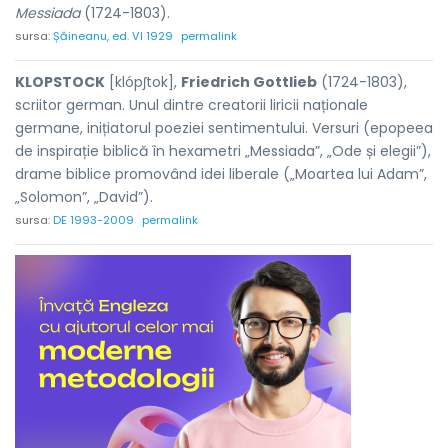
Messiada
(1724-1803).
sursa:
Șăineanu, ed. VI 1929
permalink
KLOPSTOCK
[klópʃtok],
Friedrich Gottlieb
(1724-1803),
scriitor german. Unul dintre creatorii liricii naționale
germane, inițiatorul poeziei sentimentului. Versuri (epopeea
de inspirație biblică în hexametri „Messiada”, „Ode și elegii”),
drame biblice promovând idei liberale („Moartea lui Adam”,
„Solomon”, „David”).
sursa:
DE 1993-2009
permalink