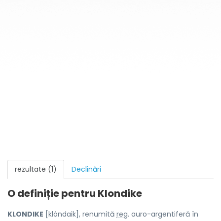
rezultate (1)
Declinări
O definiție pentru
Klondike
KLONDIKE
[klóndaik], renumită
reg.
auro-argentiferă în