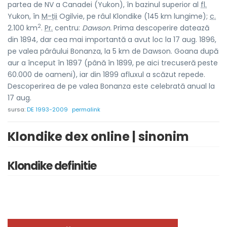
partea de NV a Canadei (Yukon), în bazinul superior al
fl.
Yukon, în
M-ții
Ogilvie, pe râul Klondike (145 km lungime);
c.
2
2.100 km
.
Pr.
centru:
Dawson.
Prima descoperire datează
din 1894, dar cea mai importantă a avut loc la 17 aug. 1896,
pe valea pârâului Bonanza, la 5 km de Dawson. Goana după
aur a început în 1897 (până în 1899, pe aici trecuseră peste
60.000 de oameni), iar din 1899 afluxul a scăzut repede.
Descoperirea de pe valea Bonanza este celebrată anual la
17 aug.
sursa:
DE 1993-2009
permalink
Klondike dex online | sinonim
Klondike definitie