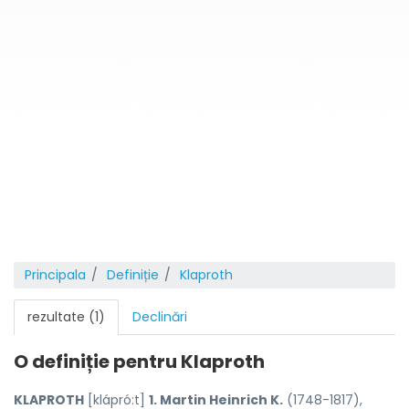
Principala
Definiție
Klaproth
rezultate (1)
Declinări
O definiție pentru
Klaproth
KLAPROTH
[klápró:t]
1. Martin Heinrich K.
(1748-1817),