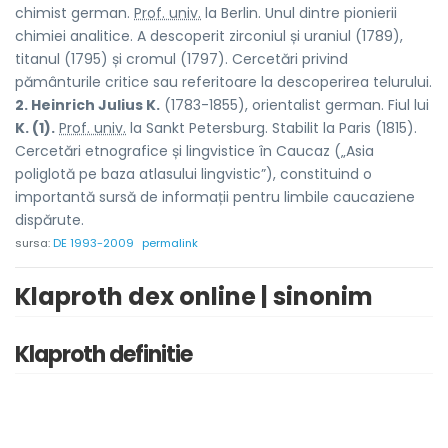
chimist german.
Prof. univ.
la Berlin. Unul dintre pionierii
chimiei analitice. A descoperit zirconiul și uraniul (1789),
titanul (1795) și cromul (1797). Cercetări privind
pământurile critice sau referitoare la descoperirea telurului.
2. Heinrich Julius K.
(1783-1855), orientalist german. Fiul lui
K. (1).
Prof. univ.
la Sankt Petersburg. Stabilit la Paris (1815).
Cercetări etnografice și lingvistice în Caucaz („Asia
poliglotă pe baza atlasului lingvistic”), constituind o
importantă sursă de informații pentru limbile caucaziene
dispărute.
sursa:
DE 1993-2009
permalink
Klaproth dex online | sinonim
Klaproth definitie